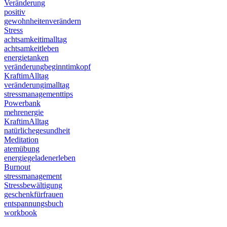
Veränderung
positiv
gewohnheitenverändern
Stress
achtsamkeitimalltag
achtsamkeitleben
energietanken
veränderungbeginntimkopf
KraftimAlltag
veränderungimalltag
stressmanagementtips
Powerbank
mehrenergie
KraftimAlltag
natürlichegesundheit
Meditation
atemübung
energiegeladenerleben
Burnout
stressmanagement
Stressbewältigung
geschenkfürfrauen
entspannungsbuch
workbook