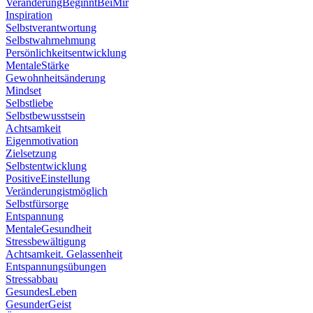
VeränderungBeginntBeiMir
Inspiration
Selbstverantwortung
Selbstwahrnehmung
Persönlichkeitsentwicklung
MentaleStärke
Gewohnheitsänderung
Mindset
Selbstliebe
Selbstbewusstsein
Achtsamkeit
Eigenmotivation
Zielsetzung
Selbstentwicklung
PositiveEinstellung
Veränderungistmöglich
Selbstfürsorge
Entspannung
MentaleGesundheit
Stressbewältigung
Achtsamkeit. Gelassenheit
Entspannungsübungen
Stressabbau
GesundesLeben
GesunderGeist