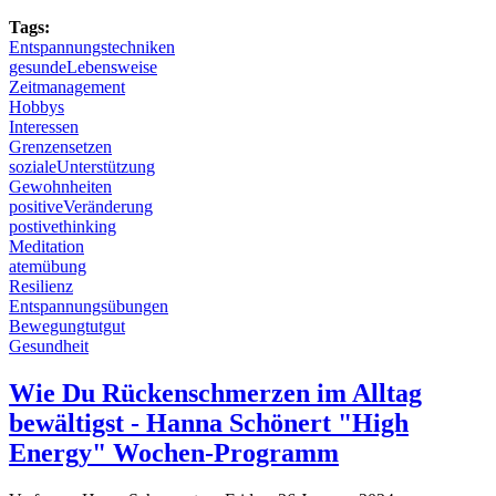
Tags:
Entspannungstechniken
gesundeLebensweise
Zeitmanagement
Hobbys
Interessen
Grenzensetzen
sozialeUnterstützung
Gewohnheiten
positiveVeränderung
postivethinking
Meditation
atemübung
Resilienz
Entspannungsübungen
Bewegungtutgut
Gesundheit
Wie Du Rückenschmerzen im Alltag
bewältigst - Hanna Schönert "High
Energy" Wochen-Programm