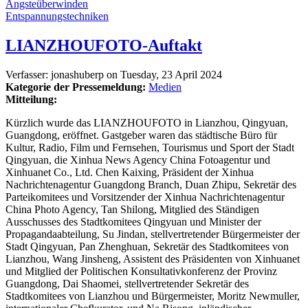
Ängsteüberwinden
Entspannungstechniken
LIANZHOUFOTO-Auftakt
Verfasser:
jonashuberp
on
Tuesday, 23 April 2024
Kategorie der Pressemeldung:
Medien
Mitteilung:
Kürzlich wurde das LIANZHOUFOTO in Lianzhou, Qingyuan,
Guangdong, eröffnet. Gastgeber waren das städtische Büro für
Kultur, Radio, Film und Fernsehen, Tourismus und Sport der Stadt
Qingyuan, die Xinhua News Agency China Fotoagentur und
Xinhuanet Co., Ltd. Chen Kaixing, Präsident der Xinhua
Nachrichtenagentur Guangdong Branch, Duan Zhipu, Sekretär des
Parteikomitees und Vorsitzender der Xinhua Nachrichtenagentur
China Photo Agency, Tan Shilong, Mitglied des Ständigen
Ausschusses des Stadtkomitees Qingyuan und Minister der
Propagandaabteilung, Su Jindan, stellvertretender Bürgermeister der
Stadt Qingyuan, Pan Zhenghuan, Sekretär des Stadtkomitees von
Lianzhou, Wang Jinsheng, Assistent des Präsidenten von Xinhuanet
und Mitglied der Politischen Konsultativkonferenz der Provinz
Guangdong, Dai Shaomei, stellvertretender Sekretär des
Stadtkomitees von Lianzhou und Bürgermeister, Moritz Newmuller,