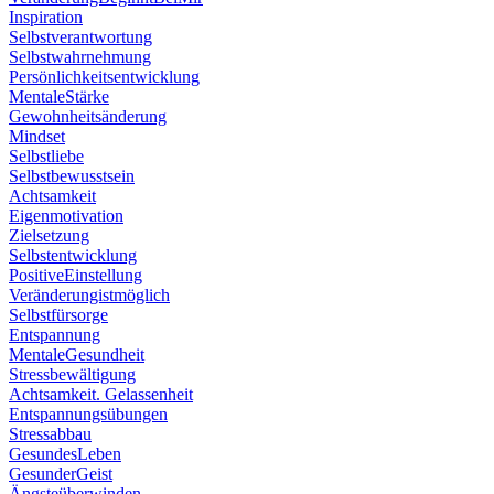
Inspiration
Selbstverantwortung
Selbstwahrnehmung
Persönlichkeitsentwicklung
MentaleStärke
Gewohnheitsänderung
Mindset
Selbstliebe
Selbstbewusstsein
Achtsamkeit
Eigenmotivation
Zielsetzung
Selbstentwicklung
PositiveEinstellung
Veränderungistmöglich
Selbstfürsorge
Entspannung
MentaleGesundheit
Stressbewältigung
Achtsamkeit. Gelassenheit
Entspannungsübungen
Stressabbau
GesundesLeben
GesunderGeist
Ängsteüberwinden