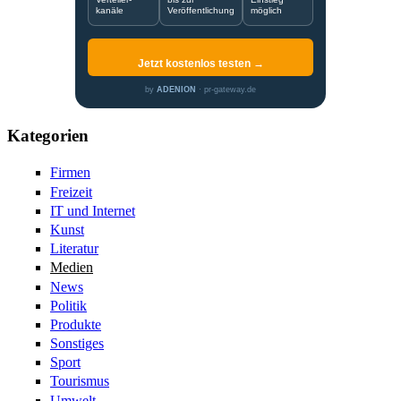
kanäle
Veröffentlichung
möglich
Jetzt kostenlos testen →
by
ADENION
· pr-gateway.de
Kategorien
Firmen
Freizeit
IT und Internet
Kunst
Literatur
Medien
News
Politik
Produkte
Sonstiges
Sport
Tourismus
Umwelt