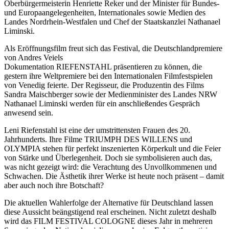
Oberbürgermeisterin Henriette Reker und der Minister für Bundes-
und Europaangelegenheiten, Internationales sowie Medien des
Landes Nordrhein-Westfalen und Chef der Staatskanzlei Nathanael
Liminski.
Als Eröffnungsfilm freut sich das Festival, die Deutschlandpremiere
von Andres Veiels
Dokumentation RIEFENSTAHL präsentieren zu können, die
gestern ihre Weltpremiere bei den Internationalen Filmfestspielen
von Venedig feierte. Der Regisseur, die Produzentin des Films
Sandra Maischberger sowie der Medienminister des Landes NRW
Nathanael Liminski werden für ein anschließendes Gespräch
anwesend sein.
Leni Riefenstahl ist eine der umstrittensten Frauen des 20.
Jahrhunderts. Ihre Filme TRIUMPH DES WILLENS und
OLYMPIA stehen für perfekt inszenierten Körperkult und die Feier
von Stärke und Überlegenheit. Doch sie symbolisieren auch das,
was nicht gezeigt wird: die Verachtung des Unvollkommenen und
Schwachen. Die Ästhetik ihrer Werke ist heute noch präsent – damit
aber auch noch ihre Botschaft?
Die aktuellen Wahlerfolge der Alternative für Deutschland lassen
diese Aussicht beängstigend real erscheinen. Nicht zuletzt deshalb
wird das FILM FESTIVAL COLOGNE dieses Jahr in mehreren