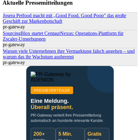
Aktuelle Pressemitteilungen
Josera Petfood macht mit „Good Food. Good Poop" das große
Geschäft zur Markenbotschaft
pr-gateway
SourcingBlox startet CentaurNexus: Operations-Plattform für
Zscaler-Umgebungen
pr-gateway
Warum viele Unternehmen ihre Vermarktung falsch angehen – und
warum das ihr Wachstum ausbremst
pr-gateway
PRESSEVERTEILER
Eine Meldung.
Überall präsent.
PR-Gateway verteilt Ihre Pressemitteilung
automatisch an hunderte relevante Kanäle.
200+
5 Min.
Gratis
Verteiler-
bis zur
Einstieg