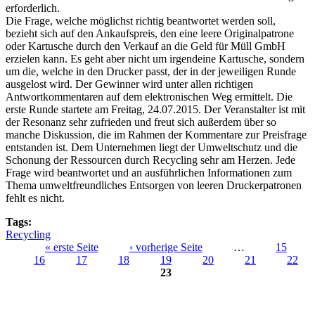
erforderlich.
Die Frage, welche möglichst richtig beantwortet werden soll,
bezieht sich auf den Ankaufspreis, den eine leere Originalpatrone
oder Kartusche durch den Verkauf an die Geld für Müll GmbH
erzielen kann. Es geht aber nicht um irgendeine Kartusche, sondern
um die, welche in den Drucker passt, der in der jeweiligen Runde
ausgelost wird. Der Gewinner wird unter allen richtigen
Antwortkommentaren auf dem elektronischen Weg ermittelt. Die
erste Runde startete am Freitag, 24.07.2015. Der Veranstalter ist mit
der Resonanz sehr zufrieden und freut sich außerdem über so
manche Diskussion, die im Rahmen der Kommentare zur Preisfrage
entstanden ist. Dem Unternehmen liegt der Umweltschutz und die
Schonung der Ressourcen durch Recycling sehr am Herzen. Jede
Frage wird beantwortet und an ausführlichen Informationen zum
Thema umweltfreundliches Entsorgen von leeren Druckerpatronen
fehlt es nicht.
Tags:
Recycling
« erste Seite
‹ vorherige Seite
…
15
16
17
18
19
20
21
22
Seiten
23