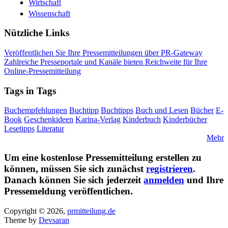
Wirtschaft
Wissenschaft
Nützliche Links
Veröffentlichen Sie Ihre Pressemitteilungen über PR-Gateway
Zahlreiche Presseportale und Kanäle bieten Reichweite für Ihre
Online-Pressemitteilung
Tags in Tags
Buchempfehlungen
Buchtipp
Buchtipps
Buch und Lesen
Bücher
E-
Book
Geschenkideen
Karina-Verlag
Kinderbuch
Kinderbücher
Lesetipps
Literatur
Mehr
Um eine kostenlose Pressemitteilung erstellen zu
können, müssen Sie sich zunächst
registrieren
.
Danach können Sie sich jederzeit
anmelden
und Ihre
Pressemeldung veröffentlichen.
Copyright © 2026,
prmitteilung.de
Theme by
Devsaran