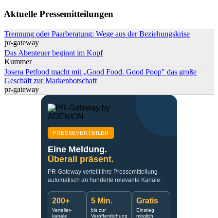
Suchformular
Aktuelle Pressemitteilungen
Trennung oder Paarberatung: Wege aus der Beziehungskrise
pr-gateway
Das Abenteuer beginnt im Kopf
Kummer
Josera Petfood macht mit „Good Food. Good Poop" das große
Geschäft zur Markenbotschaft
pr-gateway
PRESSEVERTEILER
Eine Meldung.
Überall präsent.
PR-Gateway verteilt Ihre Pressemitteilung
automatisch an hunderte relevante Kanäle.
200+
5 Min.
Gratis
Verteiler-
bis zur
Einstieg
kanäle
Veröffentlichung
möglich