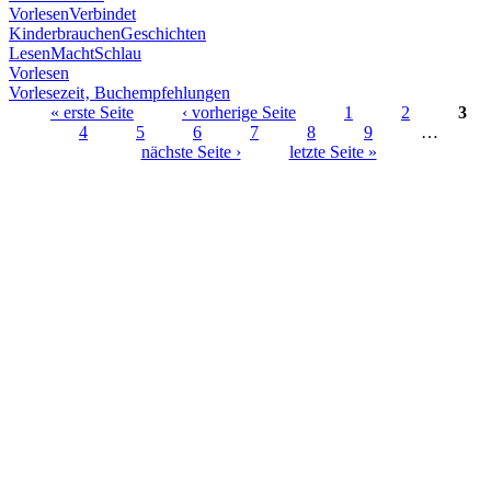
VorlesenVerbindet
KinderbrauchenGeschichten
LesenMachtSchlau
Vorlesen
Vorlesezeit‚ Buchempfehlungen
« erste Seite
‹ vorherige Seite
1
2
3
4
5
6
7
8
9
…
Seiten
nächste Seite ›
letzte Seite »