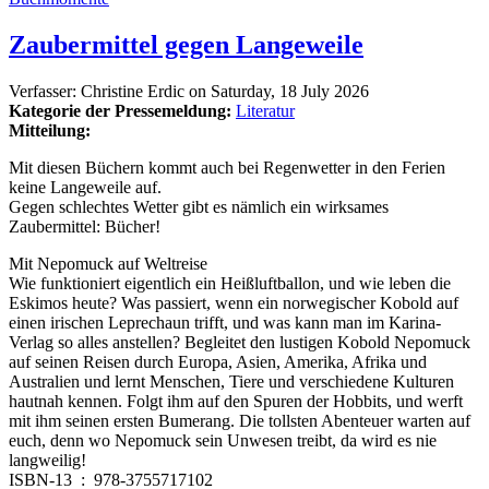
Zaubermittel gegen Langeweile
Verfasser:
Christine Erdic
on
Saturday, 18 July 2026
Kategorie der Pressemeldung:
Literatur
Mitteilung:
Mit diesen Büchern kommt auch bei Regenwetter in den Ferien
keine Langeweile auf.
Gegen schlechtes Wetter gibt es nämlich ein wirksames
Zaubermittel: Bücher!
Mit Nepomuck auf Weltreise
Wie funktioniert eigentlich ein Heißluftballon, und wie leben die
Eskimos heute? Was passiert, wenn ein norwegischer Kobold auf
einen irischen Leprechaun trifft, und was kann man im Karina-
Verlag so alles anstellen? Begleitet den lustigen Kobold Nepomuck
auf seinen Reisen durch Europa, Asien, Amerika, Afrika und
Australien und lernt Menschen, Tiere und verschiedene Kulturen
hautnah kennen. Folgt ihm auf den Spuren der Hobbits, und werft
mit ihm seinen ersten Bumerang. Die tollsten Abenteuer warten auf
euch, denn wo Nepomuck sein Unwesen treibt, da wird es nie
langweilig!
ISBN-13 ‏ : ‎ 978-3755717102