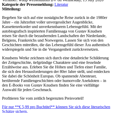
Kategorie der Pressemeldung:
Literatur
Mitteilung:
Begeben Sie sich auf eine nostalgische Reise zurück in die 1980er
Jahre – ein Jahrzehnt voller unvergesslicher Augenblicke,
Kassettenrekorder und unverkennbarem Lebensgefühl. Mit der
autobiografisch inspirierten Familiensaga von Gustav Knudsen
reisen Sie durch die bezaubernden Landschaften der Niederlande,
Belgiens, Frankreichs und Norwegens. Lassen Sie sich von den
Geschichten mitreißen, die das Lebensgefühl dieser Ära authentisch
widerspiegeln und Sie in die Vergangenheit zurückversetzen.
Knudsens Werke zeichnen sich durch eine detailreiche Schilderung
der Zeitgeschichte, tiefgründige Charaktere und eine fesselnde
Erzählweise aus. Erleben Sie die Höhen und Tiefen einer Familie,
die sich den Herausforderungen der 80er Jahre stellt, und entdecken
Sie dabei die Schönheit Europas. Ob spannende Abenteuer,
berührende Familiengeschichten oder humorvolle Anekdoten – in
den E-Books von Gustav Knudsen finden Sie eine vielfältige
Auswahl für jeden Geschmack.
Profitieren Sie vom zeitlich begrenzten Preisvorteil!
Für nur **€ 5,99 pro Buchtitel** können Sie sich diese literarischen
Schätze sichern.