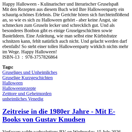
Happy Halloween - Kulinarischer und literarischer Gruselspaß
Mit den Rezepten aus diesem Buch wird Ihre Halloweenparty ein
schaurig-schönes Erlebnis. Die Gerichte hören sich furchteinflößend
an, so wie es sich zu Halloween gehört - aber keine Angst, sie
schmecken zum Gruseln lecker und schrecklich gut. Und als
besonderes Bonbon gibt es einige Gruselgeschichten sowie
Bastelideen. Eine Anleitung, wie man selbst eine Kürbisfratze
schnitzen kann, fehlt natürlich auch nicht. Und gelacht werden darf
ebenfalls! So steht einer tollen Halloweenparty wirklich nichts mehr
im Wege. Happy Halloween!
ISBN-13 ‏ : ‎ 978-3757826864
Tags:
Gruseliges und Unheimliches
Gruselige Kurzgeschichten
Halloween
Halloweenrezepte
Zeittore und Geheimorden
unheimliches Venedig
Zeitreise in die 1980er Jahre - Mit E-
Books von Gustav Knudsen
Verfasser:
wddp websolutions BV
on
Wednesday, 15 July 2026