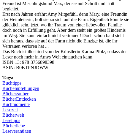
Freund ist Mischlingshund Max, der sie auf Schritt und Tritt
begleitet.
Erst nach Jahren erfährt Amy Mitgefühl, denn Mary, eine Freundin
der Heimleiterin, holt sie zu sich auf die Farm. Eigentlich könnte sie
glücklich sein, jetzt, wo ihr Traum von einer liebevollen Familie
doch noch in Erfüllung geht. Aber dem steht ein großes Hindernis
im Weg: Sie kann einfach nicht vertrauen! Doch schon bald stellt
sich heraus, dass sie auf der Farm nicht die Einzige ist, die ihr
Vertrauen verloren hat ...
Das Buch ist illustriert von der Künstlerin Karina Pfolz, sodass der
Leser noch mehr in Amys Welt eintauchen kann.
ISBN-13: 978-3756898398
ASIN: B0BTPNJDWW
Tags:
Buchtipps
Buchempfehlungen
Bücherzauber
BücherEntdecken
Buchmomente
Lesezeit
Bücherwelt
Lesetipps
Bücherliebe
Lesevergnügen