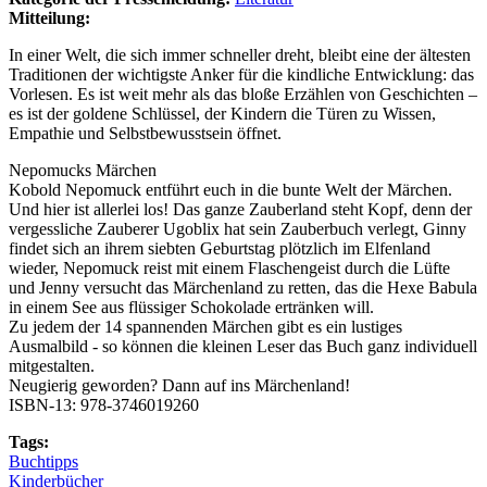
Mitteilung:
In einer Welt, die sich immer schneller dreht, bleibt eine der ältesten
Traditionen der wichtigste Anker für die kindliche Entwicklung: das
Vorlesen. Es ist weit mehr als das bloße Erzählen von Geschichten –
es ist der goldene Schlüssel, der Kindern die Türen zu Wissen,
Empathie und Selbstbewusstsein öffnet.
Nepomucks Märchen
Kobold Nepomuck entführt euch in die bunte Welt der Märchen.
Und hier ist allerlei los! Das ganze Zauberland steht Kopf, denn der
vergessliche Zauberer Ugoblix hat sein Zauberbuch verlegt, Ginny
findet sich an ihrem siebten Geburtstag plötzlich im Elfenland
wieder, Nepomuck reist mit einem Flaschengeist durch die Lüfte
und Jenny versucht das Märchenland zu retten, das die Hexe Babula
in einem See aus flüssiger Schokolade ertränken will.
Zu jedem der 14 spannenden Märchen gibt es ein lustiges
Ausmalbild - so können die kleinen Leser das Buch ganz individuell
mitgestalten.
Neugierig geworden? Dann auf ins Märchenland!
ISBN-13: 978-3746019260
Tags:
Buchtipps
Kinderbücher