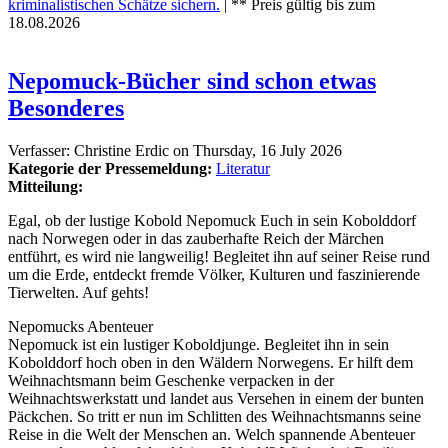
kriminalistischen Schätze sichern.
| ** Preis gültig bis zum
18.08.2026
Nepomuck-Bücher sind schon etwas
Besonderes
Verfasser:
Christine Erdic
on
Thursday, 16 July 2026
Kategorie der Pressemeldung:
Literatur
Mitteilung:
Egal, ob der lustige Kobold Nepomuck Euch in sein Kobolddorf
nach Norwegen oder in das zauberhafte Reich der Märchen
entführt, es wird nie langweilig! Begleitet ihn auf seiner Reise rund
um die Erde, entdeckt fremde Völker, Kulturen und faszinierende
Tierwelten. Auf gehts!
Nepomucks Abenteuer
Nepomuck ist ein lustiger Koboldjunge. Begleitet ihn in sein
Kobolddorf hoch oben in den Wäldern Norwegens. Er hilft dem
Weihnachtsmann beim Geschenke verpacken in der
Weihnachtswerkstatt und landet aus Versehen in einem der bunten
Päckchen. So tritt er nun im Schlitten des Weihnachtsmanns seine
Reise in die Welt der Menschen an. Welch spannende Abenteuer