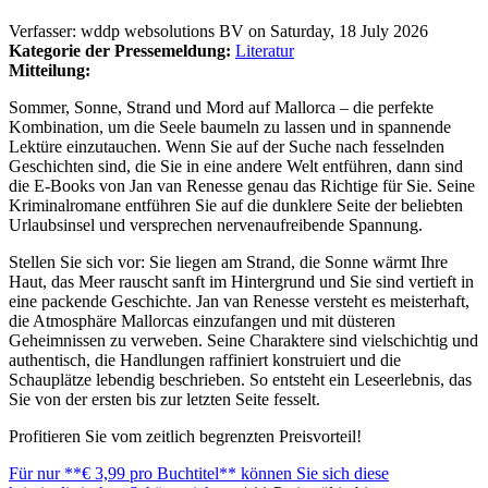
Verfasser:
wddp websolutions BV
on
Saturday, 18 July 2026
Kategorie der Pressemeldung:
Literatur
Mitteilung:
Sommer, Sonne, Strand und Mord auf Mallorca – die perfekte
Kombination, um die Seele baumeln zu lassen und in spannende
Lektüre einzutauchen. Wenn Sie auf der Suche nach fesselnden
Geschichten sind, die Sie in eine andere Welt entführen, dann sind
die E-Books von Jan van Renesse genau das Richtige für Sie. Seine
Kriminalromane entführen Sie auf die dunklere Seite der beliebten
Urlaubsinsel und versprechen nervenaufreibende Spannung.
Stellen Sie sich vor: Sie liegen am Strand, die Sonne wärmt Ihre
Haut, das Meer rauscht sanft im Hintergrund und Sie sind vertieft in
eine packende Geschichte. Jan van Renesse versteht es meisterhaft,
die Atmosphäre Mallorcas einzufangen und mit düsteren
Geheimnissen zu verweben. Seine Charaktere sind vielschichtig und
authentisch, die Handlungen raffiniert konstruiert und die
Schauplätze lebendig beschrieben. So entsteht ein Leseerlebnis, das
Sie von der ersten bis zur letzten Seite fesselt.
Profitieren Sie vom zeitlich begrenzten Preisvorteil!
Für nur **€ 3,99 pro Buchtitel** können Sie sich diese