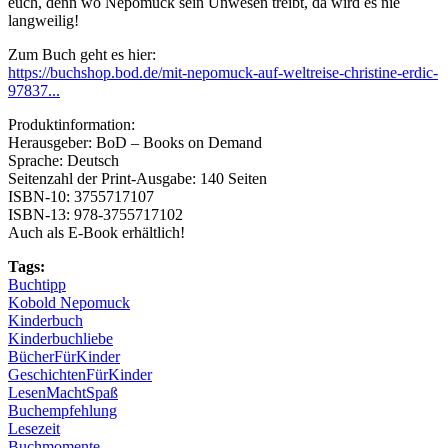
euch, denn wo Nepomuck sein Unwesen treibt, da wird es nie
langweilig!
Zum Buch geht es hier:
https://buchshop.bod.de/mit-nepomuck-auf-weltreise-christine-erdic-
97837...
Produktinformation:
Herausgeber:‎ BoD – Books on Demand
Sprache:‎ Deutsch
Seitenzahl der Print-Ausgabe:‎ 140 Seiten
ISBN-10:‎ 3755717107
ISBN-13:‎ 978-3755717102
Auch als E-Book erhältlich!
Tags:
Buchtipp
Kobold Nepomuck
Kinderbuch
Kinderbuchliebe
BücherFürKinder
GeschichtenFürKinder
LesenMachtSpaß
Buchempfehlung
Lesezeit
Buchmomente