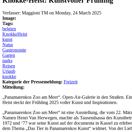
Knokke-Heist: Kunstvoller Frühling
Verfasser:
Maggioni TM
on
Monday, 24 March 2025
Image:
Tags:
belgien
KnokkeHeist
kunst
Natur
Gastronomie
Garten
parks
Reisen
Urlaub
knokke
Kategorie der Pressemeldung:
Freizeit
Mitteilung:
„Panamarenkos Zoo am Meer“. Open-Air-Galerie in den Straßen. Eine 
Heist steckt der Frühling 2025 voller Kunst und Inspirationen.
„Panamarenkos Zoo am Meer“ ist eine Ausstellung, die vom 22. März
Namen Henri Van Herwegen, machte als Tausendsassa des Kunstbetrieb
1972 und ‘77 war seine Kunst auf der documenta in Kassel zu erleben.
dem Thema „Das Tier in Panamarenkos Kunst“ widmet. Von der Liebe d