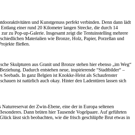
tdooraktivitäten und Kunstgenuss perfekt verbinden. Denn dann lädt
. Entlang einer rund 20 Kilometer langen Strecke, die durch 14
 zur zu Pop-up-Galerie. Insgesamt zeigt die Tentuinstelling mehrere
schiedlichen Materialien wie Bronze, Holz, Papier, Porzellan und
rojekte fließen.
sche Skulpturen aus Granit und Bronze stehen hier ebenso „im Weg“
Beziehung. Dadurch entstehen neue, inspirierende “Stadtbilder“ –
s Seebads. In ganz Belgien ist Knokke-Heist als Schaufenster
chauen ist natürlich auch okay. Hinter den Ladentüren lassen sich
Naturreservat der Zwin-Ebene, eine der in Europa seltenen
nz Besonderes. Dann brüten hier Tausende Vogelpaare. Auf geführten
ück lässt sich beobachten, wie die frisch geschlüpfte Brut etwas in