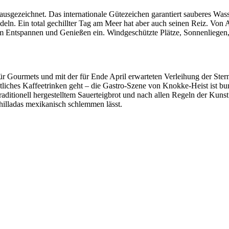
usgezeichnet. Das internationale Gütezeichen garantiert sauberes Was
ln. Ein total gechillter Tag am Meer hat aber auch seinen Reiz. Von A
 Entspannen und Genießen ein. Windgeschützte Plätze, Sonnenliegen, 
für Gourmets und mit der für Ende April erwarteten Verleihung der Ste
liches Kaffeetrinken geht – die Gastro-Szene von Knokke-Heist ist bu
ditionell hergestelltem Sauerteigbrot und nach allen Regeln der Kunst 
hilladas mexikanisch schlemmen lässt.