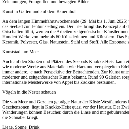
Zeichnungen, Fotografien und bewegten Bilder.
Kunst in Gärten und auf dem Bauernhof
An dem langen Himmelfahrtswochenende (29. Mai bis 1. Juni 2025) un
das Seebad zur Tentuinstelling ein. Der Titel bringt das Konzept auf 
Ortschaften führt, werden die Arbeiten zeitgenössischer Künstlerinne
Hundert Werke von mehr als 60 Künstlerinnen und Künstlern. Das Spek
Keramik, Polyester, Glas, Naturstein, Stahl und Stoff. Alle Exponate s
Kunststadt am Meer
Auch auf den Straßen und Plätzen des Seebads Knokke-Heist kann ei
wie moderne Werke aus Materialien wie Harz und verspiegeltem Edelst
immer andere, je nach Perspektive der Betrachtenden. Zur Kunst unte
moderner und zeitgenössischer Kunst bekannt. Rund 90 Galerien sorgen
internationale Meisterwerke von Appel bis Zadkine bestaunen.
Vögeln in die Nester schauen
Die von Meer und Gezeiten geprägte Natur der Küste Westflanderns b
Gezeitenzonen, liegt in Knokke-Heist quasi vor der Haustür. Der Zwin
Wanderungen können Besucher, durch die Linse und mit gebührendem Ab
die Schnäbel kriegt.
Liege, Sonne, Drink