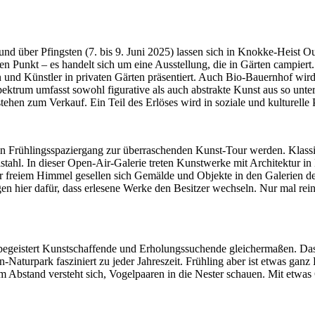
d über Pfingsten (7. bis 9. Juni 2025) lassen sich in Knokke-Heist Ou
den Punkt – es handelt sich um eine Ausstellung, die in Gärten campiert
n und Künstler in privaten Gärten präsentiert. Auch Bio-Bauernhof wird
trum umfasst sowohl figurative als auch abstrakte Kunst aus so unter
tehen zum Verkauf. Ein Teil des Erlöses wird in soziale und kulturelle P
n Frühlingsspaziergang zur überraschenden Kunst-Tour werden. Klassi
ahl. In dieser Open-Air-Galerie treten Kunstwerke mit Architektur in 
r freiem Himmel gesellen sich Gemälde und Objekte in den Galerien de
 hier dafür, dass erlesene Werke den Besitzer wechseln. Nur mal reins
egeistert Kunstschaffende und Erholungssuchende gleichermaßen. Das 
-Naturpark fasziniert zu jeder Jahreszeit. Frühling aber ist etwas ga
stand versteht sich, Vogelpaaren in die Nester schauen. Mit etwas Gl