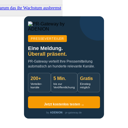
arum das ihr Wachstum ausbremst
PRESSEVERTEILER
Eine Meldung.
Überall präsent.
PR-Gateway verteilt Ihre Pressemitteilung
automatisch an hunderte relevante Kanäle.
200+
5 Min.
Gratis
Verteiler-
bis zur
Einstieg
kanäle
Veröffentlichung
möglich
Jetzt kostenlos testen →
by
ADENION
· pr-gateway.de