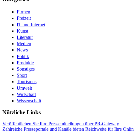
Firmen
Freizeit
IT und Internet
Kunst
Literatur
Medien
News
Politik
Produkte
Sonstiges
Sport
Tourismus
Umwelt
Wirtschaft
Wissenschaft
Nützliche Links
Veröffentlichen Sie Ihre Pressemitteilungen über PR-Gateway
Zahlreiche Presseportale und Kanäle bieten Reichweite für Ihre Onlin