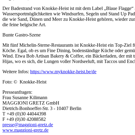
Der Badestrand von Knokke-Heist ist mit dem Label „Blaue Flagge“ a
Wassersportmöglichkeiten wie Windsurfen, Segeln und Stand Up Padde
die wie Sand, Dünen und Meer zu Knokke-Heist gehören, wieder zum
die feine belgische Art.
Bunte Gastro-Szene
Mit fünf Michelin-Sterne-Restaurants ist Knokke-Heist ein Top-Ziel 
Köche. Egal, ob es um Fine Dining, bodenständige Küche oder gemüt
Wind. Etwa Bob Artisan Bakery & Coffee, ein Bäckerladen, der mit tra
Hijas, wo es sich, die Lungen voller Nordseeluft, mit Taccos und Enc
Weitere Infos:
https://www.myknokke-heist.be/de
Foto: © Knokke-Heist
Presseanfragen:
Frau Susanne Kilimann
MAGGIONI GRETZ GmbH
Dietrich-Bonhoeffer-Str. 3 - 10407 Berlin
T +49 (0)30 44044398
F +49 (0)30 42088582
presse@maggioni-gretz.de
www.maggioni-gretz.de