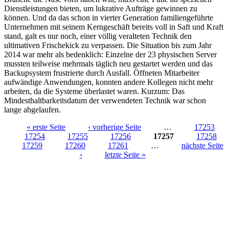
Dienstleistungen bieten, um lukrative Aufträge gewinnen zu
können. Und da das schon in vierter Generation familiengeführte
Unternehmen mit seinem Kerngeschäft bereits voll in Saft und Kraft
stand, galt es nur noch, einer völlig veralteten Technik den
ultimativen Frischekick zu verpassen. Die Situation bis zum Jahr
2014 war mehr als bedenklich: Einzelne der 23 physischen Server
mussten teilweise mehrmals täglich neu gestartet werden und das
Backupsystem frustrierte durch Ausfall. Öffneten Mitarbeiter
aufwändige Anwendungen, konnten andere Kollegen nicht mehr
arbeiten, da die Systeme überlastet waren. Kurzum: Das
Mindesthaltbarkeitsdatum der verwendeten Technik war schon
lange abgelaufen.
« erste Seite
‹ vorherige Seite
…
17253
17254
17255
17256
17257
17258
Seiten
17259
17260
17261
…
nächste Seite
›
letzte Seite »