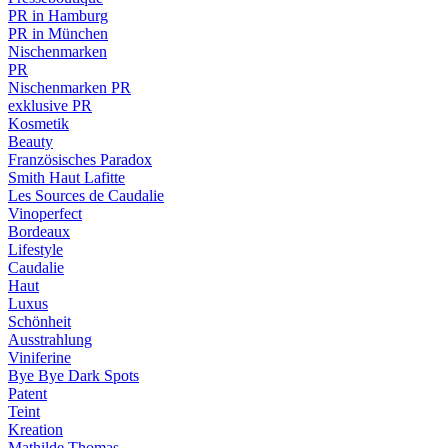
PR in Hamburg
PR in München
Nischenmarken
PR
Nischenmarken PR
exklusive PR
Kosmetik
Beauty
Französisches Paradox
Smith Haut Lafitte
Les Sources de Caudalie
Vinoperfect
Bordeaux
Lifestyle
Caudalie
Haut
Luxus
Schönheit
Ausstrahlung
Viniferine
Bye Bye Dark Spots
Patent
Teint
Kreation
Mathilde Thomas