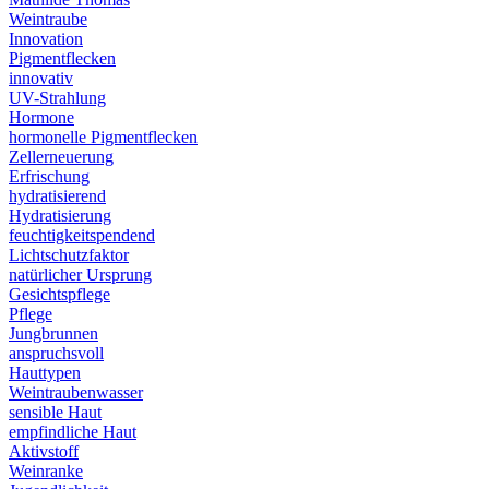
Weintraube
Innovation
Pigmentflecken
innovativ
UV-Strahlung
Hormone
hormonelle Pigmentflecken
Zellerneuerung
Erfrischung
hydratisierend
Hydratisierung
feuchtigkeitspendend
Lichtschutzfaktor
natürlicher Ursprung
Gesichtspflege
Pflege
Jungbrunnen
anspruchsvoll
Hauttypen
Weintraubenwasser
sensible Haut
empfindliche Haut
Aktivstoff
Weinranke