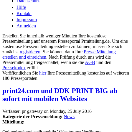
Datenschutz
Hilfe
Kontakt
Impressum
Anmelden
Erstellen Sie innerhalb weniger Minuten Ihre kostenlose
Pressemitteilung auf unserem Presseportal Prmitteilung.de. Um eine
kostenlose Pressemitteilung erstellen zu können, müssen Sie sich
zunächst
registrieren
. Sie können dann Ihre
Presse Mitteilung
erstellen und einreichen
. Nach Prüfung durch uns wird die
Pressemitteilung freigeschaltet, wenn sie die
AGB
und den
Pressekodex
erfüllt.
Veröffentlichen Sie
hier
Ihre Pressemitteilung kostenlos auf weiteren
180 Presseportalen.
print24.com und DDK PRINT BIG ab
sofort mit mobilen Websites
Verfasser:
pr-gateway
on
Monday, 25 July 2016
Kategorie der Pressemeldung:
News
Mitteilung:
Onlinedruckerei stellt mobile Websites zur Verfügung