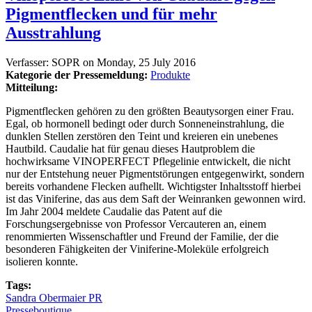
Pigmentflecken und für mehr
Ausstrahlung
Verfasser:
SOPR
on
Monday, 25 July 2016
Kategorie der Pressemeldung:
Produkte
Mitteilung:
Pigmentflecken gehören zu den größten Beautysorgen einer Frau.
Egal, ob hormonell bedingt oder durch Sonneneinstrahlung, die
dunklen Stellen zerstören den Teint und kreieren ein unebenes
Hautbild. Caudalie hat für genau dieses Hautproblem die
hochwirksame VINOPERFECT Pflegelinie entwickelt, die nicht
nur der Entstehung neuer Pigmentstörungen entgegenwirkt, sondern
bereits vorhandene Flecken aufhellt. Wichtigster Inhaltsstoff hierbei
ist das Viniferine, das aus dem Saft der Weinranken gewonnen wird.
Im Jahr 2004 meldete Caudalie das Patent auf die
Forschungsergebnisse von Professor Vercauteren an, einem
renommierten Wissenschaftler und Freund der Familie, der die
besonderen Fähigkeiten der Viniferine-Moleküle erfolgreich
isolieren konnte.
Tags:
Sandra Obermaier PR
Presseboutique