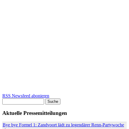
RSS Newsfeed abonieren
Suche
Suchformular
Aktuelle Pressemitteilungen
Bye bye Formel 1: Zandvoort lädt zu legendärer Renn-Partywoche