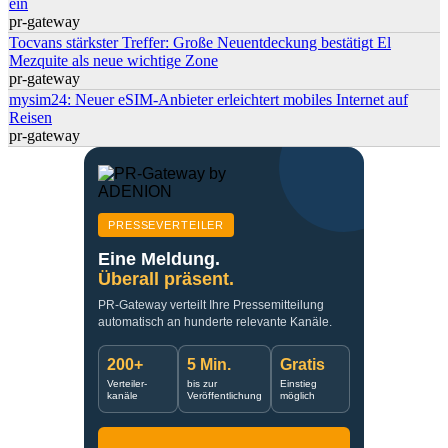
ein
pr-gateway
Tocvans stärkster Treffer: Große Neuentdeckung bestätigt El
Mezquite als neue wichtige Zone
pr-gateway
mysim24: Neuer eSIM-Anbieter erleichtert mobiles Internet auf
Reisen
pr-gateway
PRESSEVERTEILER
Eine Meldung.
Überall präsent.
PR-Gateway verteilt Ihre Pressemitteilung
automatisch an hunderte relevante Kanäle.
200+
5 Min.
Gratis
Verteiler-
bis zur
Einstieg
kanäle
Veröffentlichung
möglich