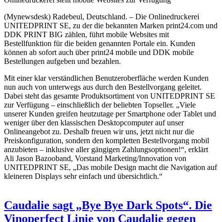
(Mynewsdesk) Radebeul, Deutschland. – Die Onlinedruckerei
UNITEDPRINT SE, zu der die bekannten Marken print24.com und
DDK PRINT BIG zählen, führt mobile Websites mit
Bestellfunktion für die beiden genannten Portale ein. Kunden
können ab sofort auch über print24 mobile und DDK mobile
Bestellungen aufgeben und bezahlen.
Mit einer klar verständlichen Benutzeroberfläche werden Kunden
nun auch von unterwegs aus durch den Bestellvorgang geleitet.
Dabei steht das gesamte Produktsortiment von UNITEDPRINT SE
zur Verfügung – einschließlich der beliebten Topseller. „Viele
unserer Kunden greifen heutzutage per Smartphone oder Tablet und
weniger über den klassischen Desktopcomputer auf unser
Onlineangebot zu. Deshalb freuen wir uns, jetzt nicht nur die
Preiskonfiguration, sondern den kompletten Bestellvorgang mobil
anzubieten – inklusive aller gängigen Zahlungsoptionen!“, erklärt
Ali Jason Bazooband, Vorstand Marketing/Innovation von
UNITEDPRINT SE, „Das mobile Design macht die Navigation auf
kleineren Displays sehr einfach und übersichtlich.“
Caudalie sagt „Bye Bye Dark Spots“. Die
Vinoperfect Linie von Caudalie gegen