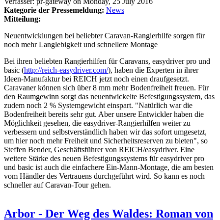
Verfasser:
pr-gateway
on
Monday, 25 July 2016
Kategorie der Pressemeldung:
News
Mitteilung:
Neuentwicklungen bei beliebter Caravan-Rangierhilfe sorgen für
noch mehr Langlebigkeit und schnellere Montage
Bei ihren beliebten Rangierhilfen für Caravans, easydriver pro und
basic (
http://reich-easydriver.com/
), haben die Experten in ihrer
Ideen-Manufaktur bei REICH jetzt noch einen draufgesetzt.
Caravaner können sich über 8 mm mehr Bodenfreiheit freuen. Für
den Raumgewinn sorgt das neuentwickelte Befestigungssystem, das
zudem noch 2 % Systemgewicht einspart. "Natürlich war die
Bodenfreiheit bereits sehr gut. Aber unsere Entwickler haben die
Möglichkeit gesehen, die easydriver-Rangierhilfen weiter zu
verbessern und selbstverständlich haben wir das sofort umgesetzt,
um hier noch mehr Freiheit und Sicherheitsreserven zu bieten", so
Steffen Bender, Geschäftsführer von REICH/easydriver. Eine
weitere Stärke des neuen Befestigungssystems für easydriver pro
und basic ist auch die einfachere Ein-Mann-Montage, die am besten
vom Händler des Vertrauens durchgeführt wird. So kann es noch
schneller auf Caravan-Tour gehen.
Arbor - Der Weg des Waldes: Roman von