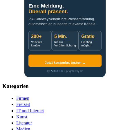
Eine Meldung.
Überall präsent.
PR-Gateway verteilt Ihre Pressemitteilung
automatisch an hunderte relevante Kanäle.
200+
5 Min.
Gratis
Verteiler-
bis zur
Einstieg
kanäle
Veröffentlichung
möglich
Jetzt kostenlos testen →
by
ADENION
· pr-gateway.de
Kategorien
Firmen
Freizeit
IT und Internet
Kunst
Literatur
Medien