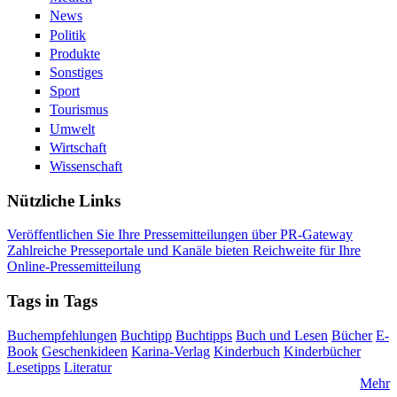
News
Politik
Produkte
Sonstiges
Sport
Tourismus
Umwelt
Wirtschaft
Wissenschaft
Nützliche Links
Veröffentlichen Sie Ihre Pressemitteilungen über PR-Gateway
Zahlreiche Presseportale und Kanäle bieten Reichweite für Ihre
Online-Pressemitteilung
Tags in Tags
Buchempfehlungen
Buchtipp
Buchtipps
Buch und Lesen
Bücher
E-
Book
Geschenkideen
Karina-Verlag
Kinderbuch
Kinderbücher
Lesetipps
Literatur
Mehr