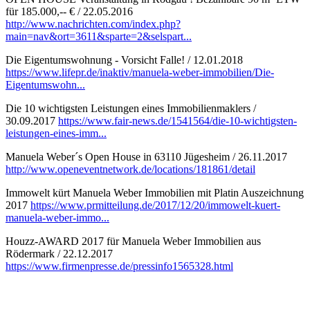
für 185.000,-- € / 22.05.2016
http://www.nachrichten.com/index.php?
main=nav&ort=3611&sparte=2&selspart...
Die Eigentumswohnung - Vorsicht Falle! / 12.01.2018
https://www.lifepr.de/inaktiv/manuela-weber-immobilien/Die-
Eigentumswohn...
Die 10 wichtigsten Leistungen eines Immobilienmaklers /
30.09.2017
https://www.fair-news.de/1541564/die-10-wichtigsten-
leistungen-eines-imm...
Manuela Weber´s Open House in 63110 Jügesheim / 26.11.2017
http://www.openeventnetwork.de/locations/181861/detail
Immowelt kürt Manuela Weber Immobilien mit Platin Auszeichnung
2017
https://www.prmitteilung.de/2017/12/20/immowelt-kuert-
manuela-weber-immo...
Houzz-AWARD 2017 für Manuela Weber Immobilien aus
Rödermark / 22.12.2017
https://www.firmenpresse.de/pressinfo1565328.html