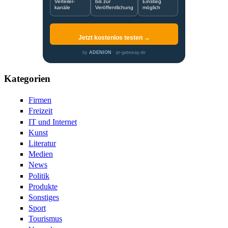
Verteiler-
bis zur
Einstieg
kanäle
Veröffentlichung
möglich
Jetzt kostenlos testen →
by
ADENION
· pr-gateway.de
Kategorien
Firmen
Freizeit
IT und Internet
Kunst
Literatur
Medien
News
Politik
Produkte
Sonstiges
Sport
Tourismus