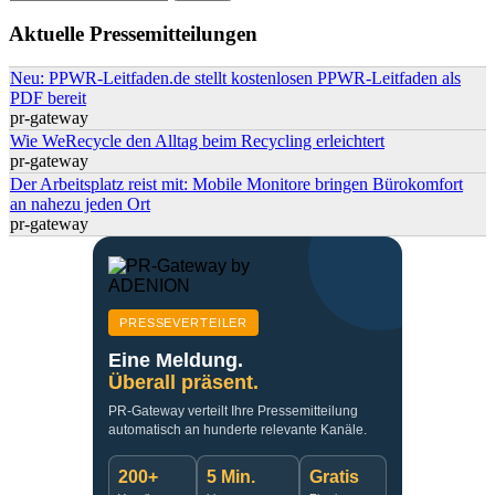
Suchformular
Aktuelle Pressemitteilungen
Neu: PPWR-Leitfaden.de stellt kostenlosen PPWR-Leitfaden als
PDF bereit
pr-gateway
Wie WeRecycle den Alltag beim Recycling erleichtert
pr-gateway
Der Arbeitsplatz reist mit: Mobile Monitore bringen Bürokomfort
an nahezu jeden Ort
pr-gateway
PRESSEVERTEILER
Eine Meldung.
Überall präsent.
PR-Gateway verteilt Ihre Pressemitteilung
automatisch an hunderte relevante Kanäle.
200+
5 Min.
Gratis