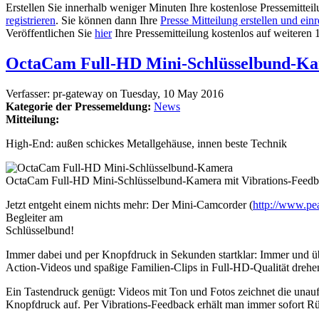
Erstellen Sie innerhalb weniger Minuten Ihre kostenlose Pressemittei
registrieren
. Sie können dann Ihre
Presse Mitteilung erstellen und ein
Veröffentlichen Sie
hier
Ihre Pressemitteilung kostenlos auf weiteren 
OctaCam Full-HD Mini-Schlüsselbund-K
Verfasser:
pr-gateway
on
Tuesday, 10 May 2016
Kategorie der Pressemeldung:
News
Mitteilung:
High-End: außen schickes Metallgehäuse, innen beste Technik
OctaCam Full-HD Mini-Schlüsselbund-Kamera mit Vibrations-Feedba
Jetzt entgeht einem nichts mehr: Der Mini-Camcorder (
http://www.pea
Begleiter am
Schlüsselbund!
Immer dabei und per Knopfdruck in Sekunden startklar: Immer und üb
Action-Videos und spaßige Familien-Clips in Full-HD-Qualität drehe
Ein Tastendruck genügt: Videos mit Ton und Fotos zeichnet die unau
Knopfdruck auf. Per Vibrations-Feedback erhält man immer sofort 