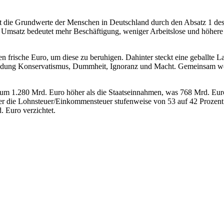
t die Grundwerte der Menschen in Deutschland durch den Absatz 1 des Gr
Umsatz bedeutet mehr Beschäftigung, weniger Arbeitslose und höhere Re
n frische Euro, um diese zu beruhigen. Dahinter steckt eine geballte 
Ladung Konservatismus, Dummheit, Ignoranz und Macht. Gemeinsam wolle
ben um 1.280 Mrd. Euro höher als die Staatseinnahmen, was 768 Mrd. Eur
t er die Lohnsteuer/Einkommensteuer stufenweise von 53 auf 42 Prozen
 Euro verzichtet.