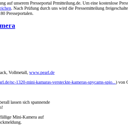
lung auf unserem Presseportal Prmitteilung.de. Um eine kostenlose Pres
reichen
. Nach Prüfung durch uns wird die Pressemitteilung freigeschalte
180 Presseportalen.
amera
ck, Vollmetall,
www.pearl.de
rl.de/nc-1320-mini-kamaras-versteckte-kameras-spycams-spio...
) von 
erall lassen sich spannende
n!
ffällige Mini-Kamera auf
Rückmeldung.