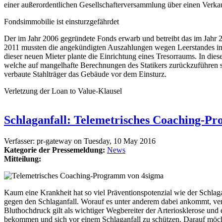
einer außerordentlichen Gesellschafterversammlung über einen Verka
Fondsimmobilie ist einsturzgefährdet
Der im Jahr 2006 gegründete Fonds erwarb und betreibt das im Jahr 20
2011 mussten die angekündigten Auszahlungen wegen Leerstandes immer
dieser neuen Mieter plante die Einrichtung eines Tresorraums. In di
welche auf mangelhafte Berechnungen des Statikers zurückzuführen 
verbaute Stahlträger das Gebäude vor dem Einsturz.
Verletzung der Loan to Value-Klausel
Schlaganfall: Telemetrisches Coaching-P
Verfasser:
pr-gateway
on
Tuesday, 10 May 2016
Kategorie der Pressemeldung:
News
Mitteilung:
Kaum eine Krankheit hat so viel Präventionspotenzial wie der Schlag
gegen den Schlaganfall. Worauf es unter anderem dabei ankommt, ve
Bluthochdruck gilt als wichtiger Wegbereiter der Arteriosklerose und
bekommen und sich vor einem Schlaganfall zu schützen. Darauf möch