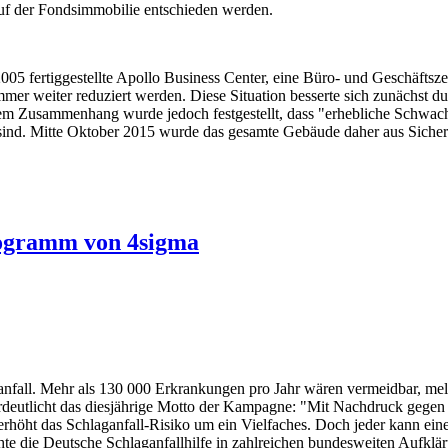
uf der Fondsimmobilie entschieden werden.
05 fertiggestellte Apollo Business Center, eine Büro- und Geschäftsze
 weiter reduziert werden. Diese Situation besserte sich zunächst dur
esem Zusammenhang wurde jedoch festgestellt, dass "erhebliche Schwach
sind. Mitte Oktober 2015 wurde das gesamte Gebäude daher aus Sicher
rogramm von 4sigma
anfall. Mehr als 130 000 Erkrankungen pro Jahr wären vermeidbar, meld
rdeutlicht das diesjährige Motto der Kampagne: "Mit Nachdruck gege
 erhöht das Schlaganfall-Risiko um ein Vielfaches. Doch jeder kann ei
te die Deutsche Schlaganfallhilfe in zahlreichen bundesweiten Aufkl