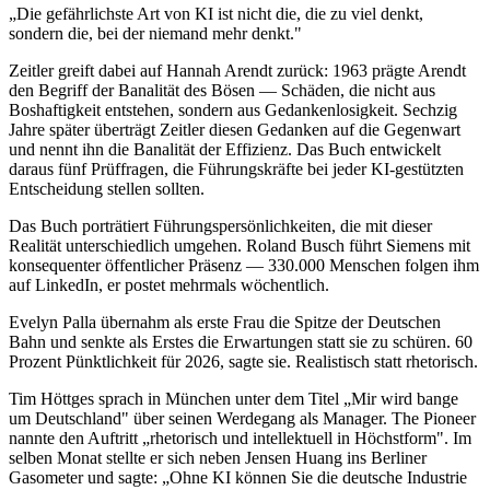
„Die gefährlichste Art von KI ist nicht die, die zu viel denkt,
sondern die, bei der niemand mehr denkt."
Zeitler greift dabei auf Hannah Arendt zurück: 1963 prägte Arendt
den Begriff der Banalität des Bösen — Schäden, die nicht aus
Boshaftigkeit entstehen, sondern aus Gedankenlosigkeit. Sechzig
Jahre später überträgt Zeitler diesen Gedanken auf die Gegenwart
und nennt ihn die Banalität der Effizienz. Das Buch entwickelt
daraus fünf Prüffragen, die Führungskräfte bei jeder KI-gestützten
Entscheidung stellen sollten.
Das Buch porträtiert Führungspersönlichkeiten, die mit dieser
Realität unterschiedlich umgehen. Roland Busch führt Siemens mit
konsequenter öffentlicher Präsenz — 330.000 Menschen folgen ihm
auf LinkedIn, er postet mehrmals wöchentlich.
Evelyn Palla übernahm als erste Frau die Spitze der Deutschen
Bahn und senkte als Erstes die Erwartungen statt sie zu schüren. 60
Prozent Pünktlichkeit für 2026, sagte sie. Realistisch statt rhetorisch.
Tim Höttges sprach in München unter dem Titel „Mir wird bange
um Deutschland" über seinen Werdegang als Manager. The Pioneer
nannte den Auftritt „rhetorisch und intellektuell in Höchstform". Im
selben Monat stellte er sich neben Jensen Huang ins Berliner
Gasometer und sagte: „Ohne KI können Sie die deutsche Industrie