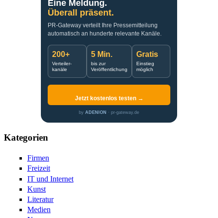
Eine Meldung.
Überall präsent.
PR-Gateway verteilt Ihre Pressemitteilung
automatisch an hunderte relevante Kanäle.
200+
5 Min.
Gratis
Verteiler-
bis zur
Einstieg
kanäle
Veröffentlichung
möglich
Jetzt kostenlos testen →
by
ADENION
· pr-gateway.de
Kategorien
Firmen
Freizeit
IT und Internet
Kunst
Literatur
Medien