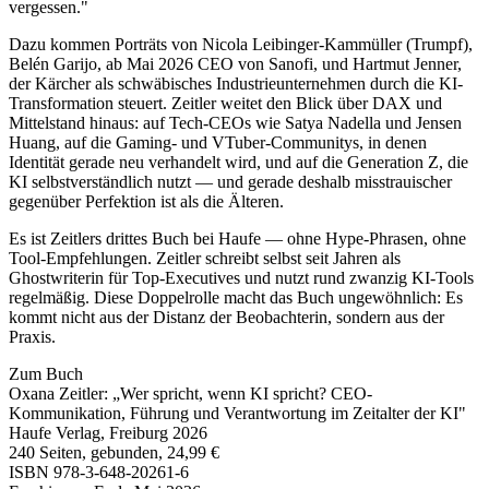
vergessen."
Dazu kommen Porträts von Nicola Leibinger-Kammüller (Trumpf),
Belén Garijo, ab Mai 2026 CEO von Sanofi, und Hartmut Jenner,
der Kärcher als schwäbisches Industrieunternehmen durch die KI-
Transformation steuert. Zeitler weitet den Blick über DAX und
Mittelstand hinaus: auf Tech-CEOs wie Satya Nadella und Jensen
Huang, auf die Gaming- und VTuber-Communitys, in denen
Identität gerade neu verhandelt wird, und auf die Generation Z, die
KI selbstverständlich nutzt — und gerade deshalb misstrauischer
gegenüber Perfektion ist als die Älteren.
Es ist Zeitlers drittes Buch bei Haufe — ohne Hype-Phrasen, ohne
Tool-Empfehlungen. Zeitler schreibt selbst seit Jahren als
Ghostwriterin für Top-Executives und nutzt rund zwanzig KI-Tools
regelmäßig. Diese Doppelrolle macht das Buch ungewöhnlich: Es
kommt nicht aus der Distanz der Beobachterin, sondern aus der
Praxis.
Zum Buch
Oxana Zeitler: „Wer spricht, wenn KI spricht? CEO-
Kommunikation, Führung und Verantwortung im Zeitalter der KI"
Haufe Verlag, Freiburg 2026
240 Seiten, gebunden, 24,99 €
ISBN 978-3-648-20261-6