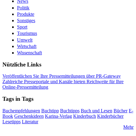
News
Politik
Produkte
Sonstiges
Sport
Tourismus
Umwelt
Wirtschaft
Wissenschaft
Nützliche Links
Veröffentlichen Sie Ihre Pressemitteilungen über PR-Gateway
Zahlreiche Presseportale und Kanäle bieten Reichweite für Ihre
Online-Pressemitteilung
Tags in Tags
Buchempfehlungen
Buchtipp
Buchtipps
Buch und Lesen
Bücher
E-
Book
Geschenkideen
Karina-Verlag
Kinderbuch
Kinderbücher
Lesetipps
Literatur
Mehr