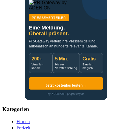
PRESSEVERTEILER
Eine Meldung.
Überall präsent.
PR-Gateway verteilt Ihre Pressemitteilung
automatisch an hunderte relevante Kanäle.
200+
5 Min.
Gratis
Verteiler-
bis zur
Einstieg
kanäle
Veröffentlichung
möglich
Jetzt kostenlos testen →
by
ADENION
· pr-gateway.de
Kategorien
Firmen
Freizeit