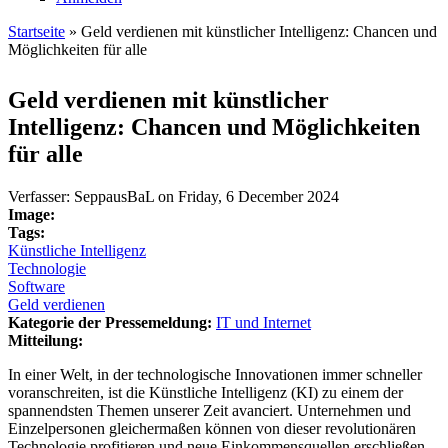
Startseite
» Geld verdienen mit künstlicher Intelligenz: Chancen und
Möglichkeiten für alle
Sie sind hier
Geld verdienen mit künstlicher
Intelligenz: Chancen und Möglichkeiten
für alle
Verfasser:
SeppausBaL
on
Friday, 6 December 2024
Image:
Tags:
Künstliche Intelligenz
Technologie
Software
Geld verdienen
Kategorie der Pressemeldung:
IT und Internet
Mitteilung:
In einer Welt, in der technologische Innovationen immer schneller
voranschreiten, ist die Künstliche Intelligenz (KI) zu einem der
spannendsten Themen unserer Zeit avanciert. Unternehmen und
Einzelpersonen gleichermaßen können von dieser revolutionären
Technologie profitieren und neue Einkommensquellen erschließen.