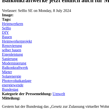
Balkonkraftwerke jetzt endlich auch für M
Verfasser:
Selfio SE
on
Monday, 8 July 2024
Image:
Tags:
Heimwerkern
Selfio
DIY
Bauen
Heimwerkerprojekt
Renovierung
selber bauen
Eigenleistung
Sanierung
Modernisierung
Balkonkraftwerk
Mieter
Solarenergie
Photovoltaikanlage
energiewende
Bundestag
Kategorie der Pressemeldung:
Umwelt
Mitteilung:
Gestern hat der Bundestag das „Gesetz zur Zulassung virtueller Woh