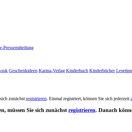
e-Pressemitteilung
Book
Geschenkideen
Karina-Verlag
Kinderbuch
Kinderbücher
Lesetipp
 sich zunächst
registrieren
. Einmal registriert, können Sie sich jederzeit
en, müssen Sie sich zunächst
registrieren
. Danach könne