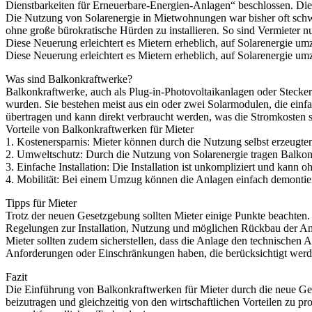
Dienstbarkeiten für Erneuerbare-Energien-Anlagen“ beschlossen. Dies
Die Nutzung von Solarenergie in Mietwohnungen war bisher oft schwi
ohne große bürokratische Hürden zu installieren. So sind Vermieter nu
Diese Neuerung erleichtert es Mietern erheblich, auf Solarenergie u
Diese Neuerung erleichtert es Mietern erheblich, auf Solarenergie umz
Was sind Balkonkraftwerke?
Balkonkraftwerke, auch als Plug-in-Photovoltaikanlagen oder Steckers
wurden. Sie bestehen meist aus ein oder zwei Solarmodulen, die einf
übertragen und kann direkt verbraucht werden, was die Stromkosten
Vorteile von Balkonkraftwerken für Mieter
1. Kostenersparnis: Mieter können durch die Nutzung selbst erzeugten
2. Umweltschutz: Durch die Nutzung von Solarenergie tragen Balko
3. Einfache Installation: Die Installation ist unkompliziert und kan
4. Mobilität: Bei einem Umzug können die Anlagen einfach demontiert 
Tipps für Mieter
Trotz der neuen Gesetzgebung sollten Mieter einige Punkte beachten. E
Regelungen zur Installation, Nutzung und möglichen Rückbau der Anl
Mieter sollten zudem sicherstellen, dass die Anlage den technischen A
Anforderungen oder Einschränkungen haben, die berücksichtigt wer
Fazit
Die Einführung von Balkonkraftwerken für Mieter durch die neue Gese
beizutragen und gleichzeitig von den wirtschaftlichen Vorteilen zu pr