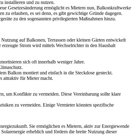
 installieren und zu nutzen.
neue Gesetzesänderung ermöglicht es Mietern nun, Balkonkraftwerke
ken zu erlauben, es sei denn, es gibt gewichtige Gründe dagegen.
argeräte zu den sogenannten privilegierten Maßnahmen hinzu.
ie Nutzung auf Balkonen, Terrassen oder kleinen Gärten entwickelt
 erzeugte Strom wird mittels Wechselrichter in den Haushalt
ortisieren sich oft innerhalb weniger Jahre.
Klimaschutz.
 dem Balkon montiert und einfach in die Steckdose gesteckt.
 attraktiv für Mieter macht.
fen, um Konflikte zu vermeiden. Diese Vereinbarung sollte klare
tsrisiken zu vermeiden. Einige Vermieter könnten spezifische
Energiezukunft. Sie ermöglichen es Mietern, aktiv zur Energiewende
 Solarenergie erheblich und fördern die breite Nutzung dieser