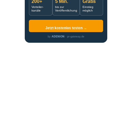
200+
5 Min.
Gratis
Verteiler-
bis zur
Einstieg
kanäle
Veröffentlichung
möglich
Jetzt kostenlos testen →
by
ADENION
· pr-gateway.de