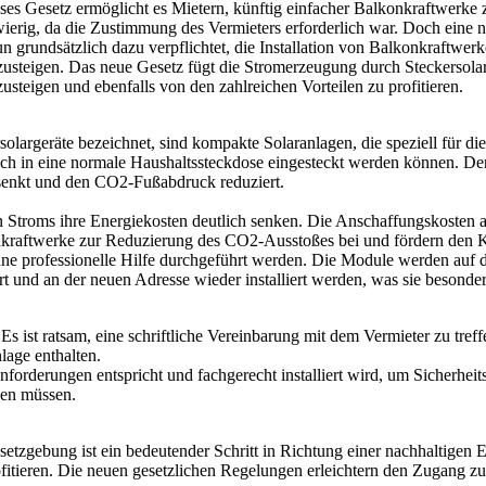
es Gesetz ermöglicht es Mietern, künftig einfacher Balkonkraftwerke zu
erig, da die Zustimmung des Vermieters erforderlich war. Doch eine 
n grundsätzlich dazu verpflichtet, die Installation von Balkonkraftwer
mzusteigen. Das neue Gesetz fügt die Stromerzeugung durch Steckersol
usteigen und ebenfalls von den zahlreichen Vorteilen zu profitieren.
olargeräte bezeichnet, sind kompakte Solaranlagen, die speziell für d
ach in eine normale Haushaltssteckdose eingesteckt werden können. Der
 senkt und den CO2-Fußabdruck reduziert.
 Stroms ihre Energiekosten deutlich senken. Die Anschaffungskosten am
nkraftwerke zur Reduzierung des CO2-Ausstoßes bei und fördern den 
n ohne professionelle Hilfe durchgeführt werden. Die Module werden auf
und an der neuen Adresse wieder installiert werden, was sie besonders
s ist ratsam, eine schriftliche Vereinbarung mit dem Vermieter zu tref
age enthalten.
nforderungen entspricht und fachgerecht installiert wird, um Sicherhei
den müssen.
tzgebung ist ein bedeutender Schritt in Richtung einer nachhaltigen 
ofitieren. Die neuen gesetzlichen Regelungen erleichtern den Zugang zu