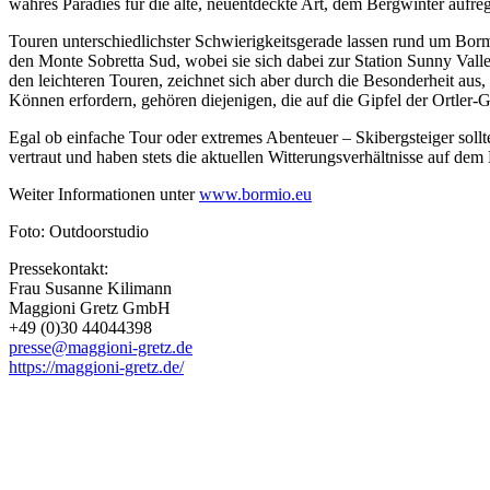
wahres Paradies für die alte, neuentdeckte Art, dem Bergwinter aufr
Touren unterschiedlichster Schwierigkeitsgerade lassen rund um Borm
den Monte Sobretta Sud, wobei sie sich dabei zur Station Sunny Vall
den leichteren Touren, zeichnet sich aber durch die Besonderheit aus,
Können erfordern, gehören diejenigen, die auf die Gipfel der Ortler
Egal ob einfache Tour oder extremes Abenteuer – Skibergsteiger sollt
vertraut und haben stets die aktuellen Witterungsverhältnisse auf dem 
Weiter Informationen unter
www.bormio.eu
Foto: Outdoorstudio
Pressekontakt:
Frau Susanne Kilimann
Maggioni Gretz GmbH
+49 (0)30 44044398
presse@maggioni-gretz.de
https://maggioni-gretz.de/