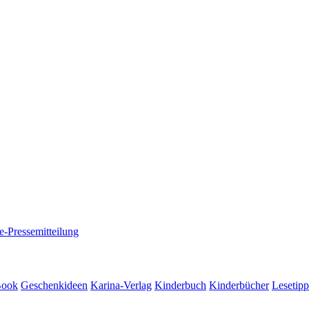
e-Pressemitteilung
Book
Geschenkideen
Karina-Verlag
Kinderbuch
Kinderbücher
Lesetipp