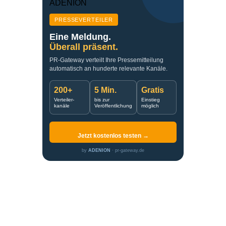
PRESSEVERTEILER
Eine Meldung.
Überall präsent.
PR-Gateway verteilt Ihre Pressemitteilung
automatisch an hunderte relevante Kanäle.
200+
5 Min.
Gratis
Verteiler-
bis zur
Einstieg
kanäle
Veröffentlichung
möglich
Jetzt kostenlos testen →
by
ADENION
· pr-gateway.de