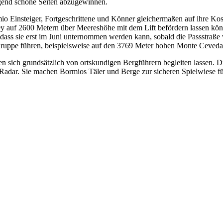
egend schöne Seiten abzugewinnen.
io Einsteiger, Fortgeschrittene und Könner gleichermaßen auf ihre Ko
ey auf 2600 Metern über Meereshöhe mit dem Lift befördern lassen könne
 dass sie erst im Juni unternommen werden kann, sobald die Passstraße 
-Gruppe führen, beispielsweise auf den 3769 Meter hohen Monte Ceveda
en sich grundsätzlich von ortskundigen Bergführern begleiten lassen. D
Radar. Sie machen Bormios Täler und Berge zur sicheren Spielwiese für a