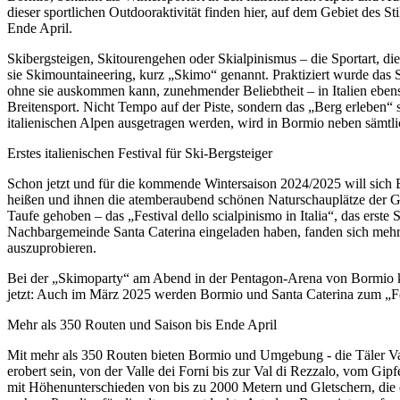
dieser sportlichen Outdooraktivität finden hier, auf dem Gebiet des S
Ende April.
Skibergsteigen, Skitourengehen oder Skialpinismus – die Sportart, die
sie Skimountaineering, kurz „Skimo“ genannt. Praktiziert wurde das Sk
ohne sie auskommen kann, zunehmender Beliebtheit – in Italien ebens
Breitensport. Nicht Tempo auf der Piste, sondern das „Berg erleben“ 
italienischen Alpen ausgetragen werden, wird in Bormio neben sämtl
Erstes italienischen Festival für Ski-Bergsteiger
Schon jetzt und für die kommende Wintersaison 2024/2025 will sich 
heißen und ihnen die atemberaubend schönen Naturschauplätze der Ge
Taufe gehoben – das „Festival dello scialpinismo in Italia“, das ers
Nachbargemeinde Santa Caterina eingeladen haben, fanden sich mehr a
auszuprobieren.
Bei der „Skimoparty“ am Abend in der Pentagon-Arena von Bormio ko
jetzt: Auch im März 2025 werden Bormio und Santa Caterina zum „Festi
Mehr als 350 Routen und Saison bis Ende April
Mit mehr als 350 Routen bieten Bormio und Umgebung - die Täler Valf
erobert sein, von der Valle dei Forni bis zur Val di Rezzalo, vom G
mit Höhenunterschieden von bis zu 2000 Metern und Gletschern, die d