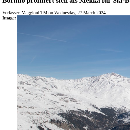
Bormio profiliert sich als Mekka für Ski-B
Verfasser:
Maggioni TM
on
Wednesday, 27 March 2024
Image: