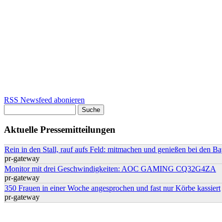
RSS Newsfeed abonieren
Suche
Suchformular
Aktuelle Pressemitteilungen
Rein in den Stall, rauf aufs Feld: mitmachen und genießen bei den B
pr-gateway
Monitor mit drei Geschwindigkeiten: AOC GAMING CQ32G4ZA
pr-gateway
350 Frauen in einer Woche angesprochen und fast nur Körbe kassiert
pr-gateway