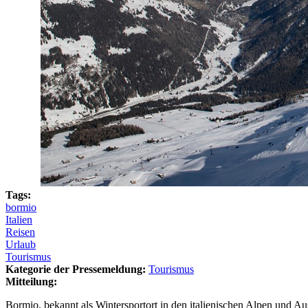
Tags:
bormio
Italien
Reisen
Urlaub
Tourismus
Kategorie der Pressemeldung:
Tourismus
Mitteilung:
Bormio, bekannt als Wintersportort in den italienischen Alpen und A