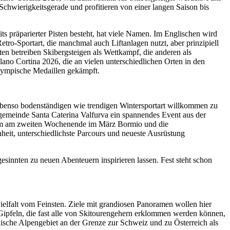
 Schwierigkeitsgerade und profitieren von einer langen Saison bis
ts präparierter Pisten besteht, hat viele Namen. Im Englischen wird
etro-Sportart, die manchmal auch Liftanlagen nutzt, aber prinzipiell
en betreiben Skibergsteigen als Wettkampf, die anderen als
lano Cortina 2026, die an vielen unterschiedlichen Orten in den
olympische Medaillen gekämpft.
ebenso bodenständigen wie trendigen Wintersportart willkommen zu
gemeinde Santa Caterina Valfurva ein spannendes Event aus der
 zu dem am zweiten Wochenende im März Bormio und die
heit, unterschiedlichste Parcours und neueste Ausrüstung
nnten zu neuen Abenteuern inspirieren lassen. Fest steht schon
ielfalt vom Feinsten. Ziele mit grandiosen Panoramen wollen hier
 Gipfeln, die fast alle von Skitourengehern erklommen werden können,
dische Alpengebiet an der Grenze zur Schweiz und zu Österreich als