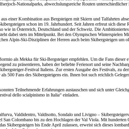
tilfserjoch-Nationalparks, abwechslungsreiche Routen unterschiedlicher
 aus einer Kombination aus Bergsteigen mit Skiern und Talfahrten absei
ibergsteigen schon im 19. Jahrhundert. Seit Jahren erfreut sich diese R
o wie in Österreich, Deutschland und der Schweiz. Die Ambitioniertest
steht dabei stets im Mittelpunkt. Bei den Olympischen Winterspielen Mi
ichen Alpin-Ski-Disziplinen der Herren auch beim Skibergsteigen um 
Bormio als Mekka für Ski-Bergsteiger empfehlen. Um die Fans dieser 
gend zu präsentieren, haben der beliebte Ferienort und seine Nachbar
te Skibergsteiger-Festival Italiens. Zur ersten Ausgabe des Festivals,
ls 500 Fans des Skibergsteigens ein. Ihnen bot such reichlich Gelegen
nnten Teilnehmende Erfahrungen austauschen und sich unter Gleichgesi
val dello scialpinismo in Italia“ einladen.
urva, Valdidentro, Valdisotto, Sondalo und Livigno – Skibergsteigerv
ipfel San Colombano bis zu den Hochlagen der Val Viola. Mit hunderten
as Skibergsteigen bis Ende April zulassen, erweist sich dieses lombar