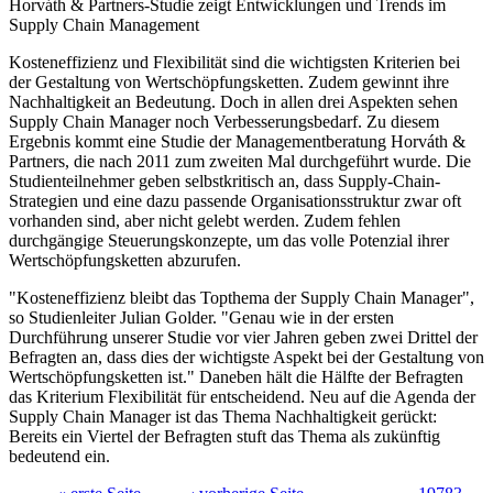
Horváth & Partners-Studie zeigt Entwicklungen und Trends im
Supply Chain Management
Kosteneffizienz und Flexibilität sind die wichtigsten Kriterien bei
der Gestaltung von Wertschöpfungsketten. Zudem gewinnt ihre
Nachhaltigkeit an Bedeutung. Doch in allen drei Aspekten sehen
Supply Chain Manager noch Verbesserungsbedarf. Zu diesem
Ergebnis kommt eine Studie der Managementberatung Horváth &
Partners, die nach 2011 zum zweiten Mal durchgeführt wurde. Die
Studienteilnehmer geben selbstkritisch an, dass Supply-Chain-
Strategien und eine dazu passende Organisationsstruktur zwar oft
vorhanden sind, aber nicht gelebt werden. Zudem fehlen
durchgängige Steuerungskonzepte, um das volle Potenzial ihrer
Wertschöpfungsketten abzurufen.
"Kosteneffizienz bleibt das Topthema der Supply Chain Manager",
so Studienleiter Julian Golder. "Genau wie in der ersten
Durchführung unserer Studie vor vier Jahren geben zwei Drittel der
Befragten an, dass dies der wichtigste Aspekt bei der Gestaltung von
Wertschöpfungsketten ist." Daneben hält die Hälfte der Befragten
das Kriterium Flexibilität für entscheidend. Neu auf die Agenda der
Supply Chain Manager ist das Thema Nachhaltigkeit gerückt:
Bereits ein Viertel der Befragten stuft das Thema als zukünftig
bedeutend ein.