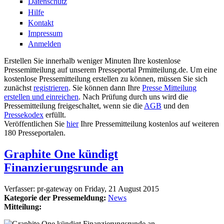
Datenschutz
Hilfe
Kontakt
Impressum
Anmelden
Erstellen Sie innerhalb weniger Minuten Ihre kostenlose
Pressemitteilung auf unserem Presseportal Prmitteilung.de. Um eine
kostenlose Pressemitteilung erstellen zu können, müssen Sie sich
zunächst
registrieren
. Sie können dann Ihre
Presse Mitteilung
erstellen und einreichen
. Nach Prüfung durch uns wird die
Pressemitteilung freigeschaltet, wenn sie die
AGB
und den
Pressekodex
erfüllt.
Veröffentlichen Sie
hier
Ihre Pressemitteilung kostenlos auf weiteren
180 Presseportalen.
Graphite One kündigt
Finanzierungsrunde an
Verfasser:
pr-gateway
on
Friday, 21 August 2015
Kategorie der Pressemeldung:
News
Mitteilung: