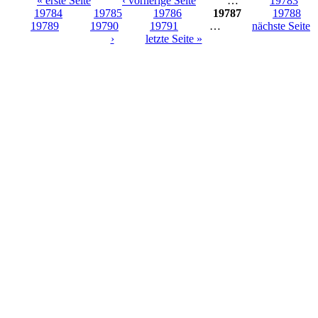
« erste Seite
‹ vorherige Seite
…
19783
19784
19785
19786
19787
19788
Seiten
19789
19790
19791
…
nächste Seite
›
letzte Seite »