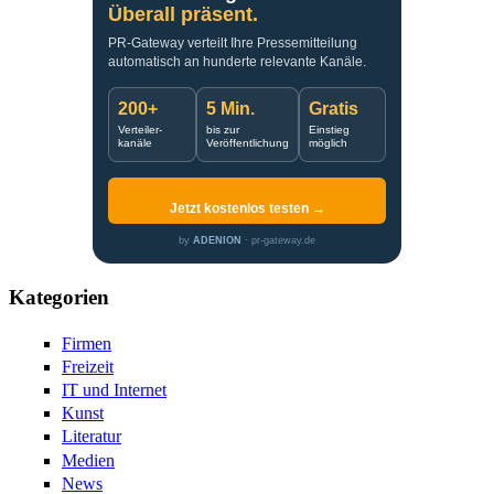
Überall präsent.
PR-Gateway verteilt Ihre Pressemitteilung
automatisch an hunderte relevante Kanäle.
200+
5 Min.
Gratis
Verteiler-
bis zur
Einstieg
kanäle
Veröffentlichung
möglich
Jetzt kostenlos testen →
by
ADENION
· pr-gateway.de
Kategorien
Firmen
Freizeit
IT und Internet
Kunst
Literatur
Medien
News