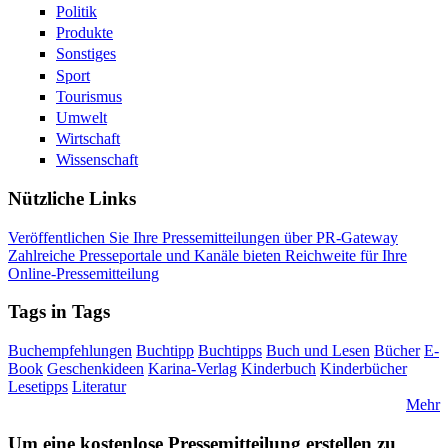
Politik
Produkte
Sonstiges
Sport
Tourismus
Umwelt
Wirtschaft
Wissenschaft
Nützliche Links
Veröffentlichen Sie Ihre Pressemitteilungen über PR-Gateway
Zahlreiche Presseportale und Kanäle bieten Reichweite für Ihre
Online-Pressemitteilung
Tags in Tags
Buchempfehlungen
Buchtipp
Buchtipps
Buch und Lesen
Bücher
E-
Book
Geschenkideen
Karina-Verlag
Kinderbuch
Kinderbücher
Lesetipps
Literatur
Mehr
Um eine kostenlose Pressemitteilung erstellen zu