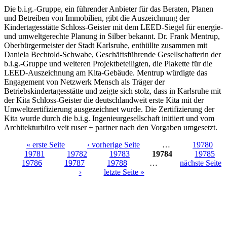
Die b.i.g.-Gruppe, ein führender Anbieter für das Beraten, Planen
und Betreiben von Immobilien, gibt die Auszeichnung der
Kindertagesstätte Schloss-Geister mit dem LEED-Siegel für energie-
und umweltgerechte Planung in Silber bekannt. Dr. Frank Mentrup,
Oberbürgermeister der Stadt Karlsruhe, enthüllte zusammen mit
Daniela Bechtold-Schwabe, Geschäftsführende Gesellschafterin der
b.i.g.-Gruppe und weiteren Projektbeteiligten, die Plakette für die
LEED-Auszeichnung am Kita-Gebäude. Mentrup würdigte das
Engagement von Netzwerk Mensch als Träger der
Betriebskindertagesstätte und zeigte sich stolz, dass in Karlsruhe mit
der Kita Schloss-Geister die deutschlandweit erste Kita mit der
Umweltzertifizierung ausgezeichnet wurde. Die Zertifizierung der
Kita wurde durch die b.i.g. Ingenieurgesellschaft initiiert und vom
Architekturbüro veit ruser + partner nach den Vorgaben umgesetzt.
« erste Seite
‹ vorherige Seite
…
19780
19781
19782
19783
19784
19785
Seiten
19786
19787
19788
…
nächste Seite
›
letzte Seite »