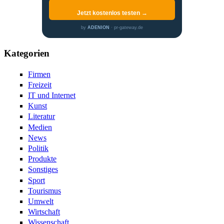
Jetzt kostenlos testen →
by
ADENION
· pr-gateway.de
Kategorien
Firmen
Freizeit
IT und Internet
Kunst
Literatur
Medien
News
Politik
Produkte
Sonstiges
Sport
Tourismus
Umwelt
Wirtschaft
Wissenschaft