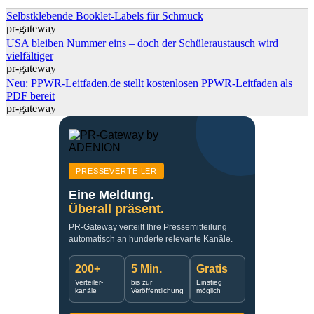
Selbstklebende Booklet-Labels für Schmuck
pr-gateway
USA bleiben Nummer eins – doch der Schüleraustausch wird
vielfältiger
pr-gateway
Neu: PPWR-Leitfaden.de stellt kostenlosen PPWR-Leitfaden als
PDF bereit
pr-gateway
PRESSEVERTEILER
Eine Meldung.
Überall präsent.
PR-Gateway verteilt Ihre Pressemitteilung
automatisch an hunderte relevante Kanäle.
200+
5 Min.
Gratis
Verteiler-
bis zur
Einstieg
kanäle
Veröffentlichung
möglich