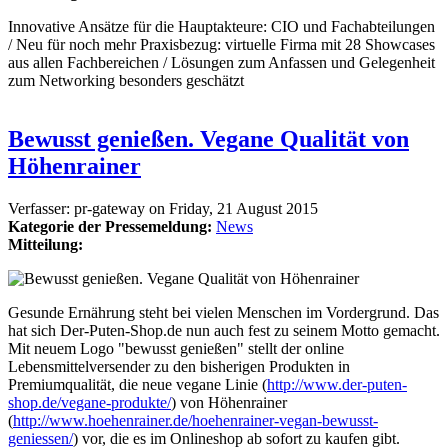
Innovative Ansätze für die Hauptakteure: CIO und Fachabteilungen
/ Neu für noch mehr Praxisbezug: virtuelle Firma mit 28 Showcases
aus allen Fachbereichen / Lösungen zum Anfassen und Gelegenheit
zum Networking besonders geschätzt
Bewusst genießen. Vegane Qualität von
Höhenrainer
Verfasser:
pr-gateway
on
Friday, 21 August 2015
Kategorie der Pressemeldung:
News
Mitteilung:
Gesunde Ernährung steht bei vielen Menschen im Vordergrund. Das
hat sich Der-Puten-Shop.de nun auch fest zu seinem Motto gemacht.
Mit neuem Logo "bewusst genießen" stellt der online
Lebensmittelversender zu den bisherigen Produkten in
Premiumqualität, die neue vegane Linie (
http://www.der-puten-
shop.de/vegane-produkte/
) von Höhenrainer
(
http://www.hoehenrainer.de/hoehenrainer-vegan-bewusst-
geniessen/
) vor, die es im Onlineshop ab sofort zu kaufen gibt.