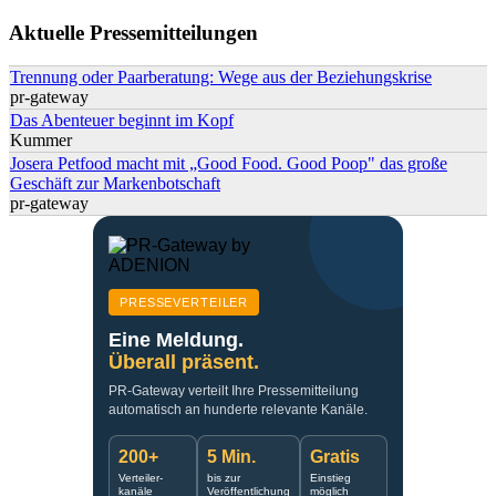
Suchformular
Aktuelle Pressemitteilungen
Trennung oder Paarberatung: Wege aus der Beziehungskrise
pr-gateway
Das Abenteuer beginnt im Kopf
Kummer
Josera Petfood macht mit „Good Food. Good Poop" das große
Geschäft zur Markenbotschaft
pr-gateway
PRESSEVERTEILER
Eine Meldung.
Überall präsent.
PR-Gateway verteilt Ihre Pressemitteilung
automatisch an hunderte relevante Kanäle.
200+
5 Min.
Gratis
Verteiler-
bis zur
Einstieg
kanäle
Veröffentlichung
möglich