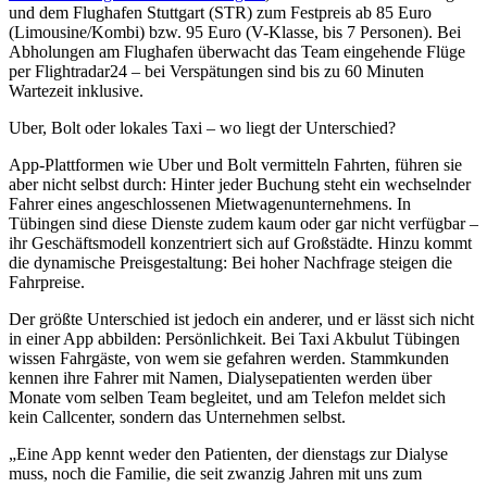
und dem Flughafen Stuttgart (STR) zum Festpreis ab 85 Euro
(Limousine/Kombi) bzw. 95 Euro (V-Klasse, bis 7 Personen). Bei
Abholungen am Flughafen überwacht das Team eingehende Flüge
per Flightradar24 – bei Verspätungen sind bis zu 60 Minuten
Wartezeit inklusive.
Uber, Bolt oder lokales Taxi – wo liegt der Unterschied?
App-Plattformen wie Uber und Bolt vermitteln Fahrten, führen sie
aber nicht selbst durch: Hinter jeder Buchung steht ein wechselnder
Fahrer eines angeschlossenen Mietwagenunternehmens. In
Tübingen sind diese Dienste zudem kaum oder gar nicht verfügbar –
ihr Geschäftsmodell konzentriert sich auf Großstädte. Hinzu kommt
die dynamische Preisgestaltung: Bei hoher Nachfrage steigen die
Fahrpreise.
Der größte Unterschied ist jedoch ein anderer, und er lässt sich nicht
in einer App abbilden: Persönlichkeit. Bei Taxi Akbulut Tübingen
wissen Fahrgäste, von wem sie gefahren werden. Stammkunden
kennen ihre Fahrer mit Namen, Dialysepatienten werden über
Monate vom selben Team begleitet, und am Telefon meldet sich
kein Callcenter, sondern das Unternehmen selbst.
„Eine App kennt weder den Patienten, der dienstags zur Dialyse
muss, noch die Familie, die seit zwanzig Jahren mit uns zum