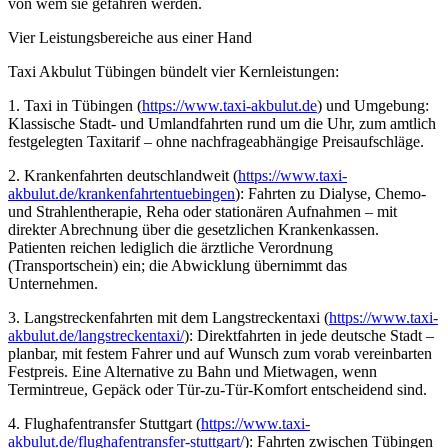
von wem sie gefahren werden.
Vier Leistungsbereiche aus einer Hand
Taxi Akbulut Tübingen bündelt vier Kernleistungen:
1. Taxi in Tübingen (
https://www.taxi-akbulut.de
) und Umgebung:
Klassische Stadt- und Umlandfahrten rund um die Uhr, zum amtlich
festgelegten Taxitarif – ohne nachfrageabhängige Preisaufschläge.
2. Krankenfahrten deutschlandweit (
https://www.taxi-
akbulut.de/krankenfahrtentuebingen
): Fahrten zu Dialyse, Chemo-
und Strahlentherapie, Reha oder stationären Aufnahmen – mit
direkter Abrechnung über die gesetzlichen Krankenkassen.
Patienten reichen lediglich die ärztliche Verordnung
(Transportschein) ein; die Abwicklung übernimmt das
Unternehmen.
3. Langstreckenfahrten mit dem Langstreckentaxi (
https://www.taxi-
akbulut.de/langstreckentaxi/
): Direktfahrten in jede deutsche Stadt –
planbar, mit festem Fahrer und auf Wunsch zum vorab vereinbarten
Festpreis. Eine Alternative zu Bahn und Mietwagen, wenn
Termintreue, Gepäck oder Tür-zu-Tür-Komfort entscheidend sind.
4. Flughafentransfer Stuttgart (
https://www.taxi-
akbulut.de/flughafentransfer-stuttgart/
): Fahrten zwischen Tübingen