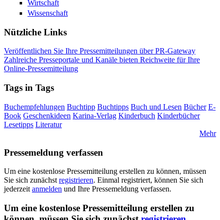
Wirtschaft
Wissenschaft
Nützliche Links
Veröffentlichen Sie Ihre Pressemitteilungen über PR-Gateway
Zahlreiche Presseportale und Kanäle bieten Reichweite für Ihre
Online-Pressemitteilung
Tags in Tags
Buchempfehlungen
Buchtipp
Buchtipps
Buch und Lesen
Bücher
E-
Book
Geschenkideen
Karina-Verlag
Kinderbuch
Kinderbücher
Lesetipps
Literatur
Mehr
Pressemeldung verfassen
Um eine kostenlose Pressemitteilung erstellen zu können, müssen
Sie sich zunächst
registrieren
. Einmal registriert, können Sie sich
jederzeit
anmelden
und Ihre Pressemeldung verfassen.
Um eine kostenlose Pressemitteilung erstellen zu
können, müssen Sie sich zunächst
registrieren
.