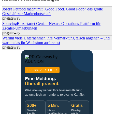
Josera Petfood macht mit „Good Food. Good Poop" das große
Geschäft zur Markenbotschaft
pr-gateway
SourcingBlox startet CentaurNexus: Operations-Plattform für
Zscaler-Umgebungen
pr-gateway
Warum viele Unternehmen ihre Vermarktung falsch angehen – und
warum das ihr Wachstum ausbremst
pr-gateway
PRESSEVERTEILER
Eine Meldung.
Überall präsent.
PR-Gateway verteilt Ihre Pressemitteilung
automatisch an hunderte relevante Kanäle.
200+
5 Min.
Gratis
Verteiler-
bis zur
Einstieg
kanäle
Veröffentlichung
möglich