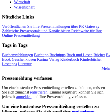
Wirtschaft
Wissenschaft
Nützliche Links
Veröffentlichen Sie Ihre Pressemitteilungen über PR-Gateway
Zahlreiche Presseportale und Kanäle bieten Reichweite für Ihre
Online-Pressemitteilung
Tags in Tags
Buchempfehlungen
Buchtipp
Buchtipps
Buch und Lesen
Bücher
E-
Book
Geschenkideen
Karina-Verlag
Kinderbuch
Kinderbücher
Lesetipps
Literatur
Mehr
Pressemeldung verfassen
Um eine kostenlose Pressemitteilung erstellen zu können, müssen
Sie sich zunächst
registrieren
. Einmal registriert, können Sie sich
jederzeit
anmelden
und Ihre Pressemeldung verfassen.
Um eine kostenlose Pressemitteilung erstellen zu
können, müssen Sie sich zunächst
registrieren
.