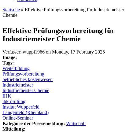
Startseite
» Effektive Prüfungsvorbereitung für Industriemeister
Chemie
Sie sind hier
Effektive Prüfungsvorbereitung für
Industriemeister Chemie
Verfasser:
wuppi1966
on
Monday, 17 February 2025
Image:
Tags:
Weiterbildung
Prüfungsvorbereitung
betriebliches kostenwesen
Industriemeister
Industriemeister Chemie
IHK
ihk-prüfung
Institut Wupperfeld
Langenfeld (Rheinland)
Online-Seminar
Kategorie der Pressemeldung:
Wirtschaft
Mitteilung: