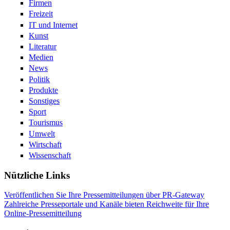
Firmen
Freizeit
IT und Internet
Kunst
Literatur
Medien
News
Politik
Produkte
Sonstiges
Sport
Tourismus
Umwelt
Wirtschaft
Wissenschaft
Nützliche Links
Veröffentlichen Sie Ihre Pressemitteilungen über PR-Gateway
Zahlreiche Presseportale und Kanäle bieten Reichweite für Ihre
Online-Pressemitteilung