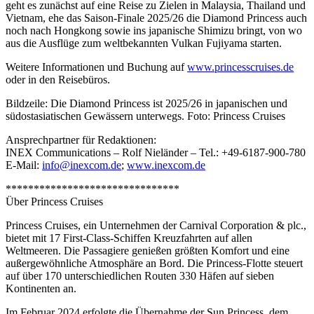
geht es zunächst auf eine Reise zu Zielen in Malaysia, Thailand und
Vietnam, ehe das Saison-Finale 2025/26 die Diamond Princess auch
noch nach Hongkong sowie ins japanische Shimizu bringt, von wo
aus die Ausflüge zum weltbekannten Vulkan Fujiyama starten.
Weitere Informationen und Buchung auf
www.princesscruises.de
oder in den Reisebüros.
Bildzeile: Die Diamond Princess ist 2025/26 in japanischen und
südostasiatischen Gewässern unterwegs. Foto: Princess Cruises
Ansprechpartner für Redaktionen:
INEX Communications – Rolf Nieländer – Tel.: +49-6187-900-780
E-Mail:
info@inexcom.de
;
www.inexcom.de
*******************************
Über Princess Cruises
Princess Cruises, ein Unternehmen der Carnival Corporation & plc.,
bietet mit 17 First-Class-Schiffen Kreuzfahrten auf allen
Weltmeeren. Die Passagiere genießen größten Komfort und eine
außergewöhnliche Atmosphäre an Bord. Die Princess-Flotte steuert
auf über 170 unterschiedlichen Routen 330 Häfen auf sieben
Kontinenten an.
Im Februar 2024 erfolgte die Übernahme der Sun Princess, dem