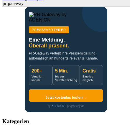
pr-gateway
PRESSEVERTEILER
Eine Meldung.
Überall präsent.
PR-Gateway verteilt Ihre Pressemitteilung
automatisch an hunderte relevante Kanäle.
200+
5 Min.
Gratis
Verteiler-
bis zur
Einstieg
kanäle
Veröffentlichung
möglich
Jetzt kostenlos testen →
by
ADENION
· pr-gateway.de
Kategorien