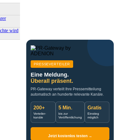
rer
chte wird
PRESSEVERTEILER
Eine Meldung.
Überall präsent.
PR-Gateway verteilt Ihre Pressemitteilung
automatisch an hunderte relevante Kanäle.
200+
5 Min.
Gratis
Verteiler-
bis zur
Einstieg
kanäle
Veröffentlichung
möglich
Jetzt kostenlos testen →