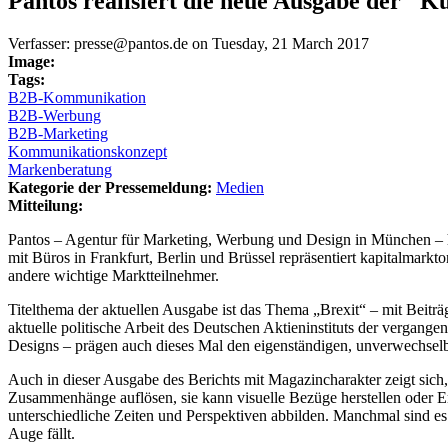
Pantos realisiert die neue Ausgabe der "Ku
Verfasser:
presse@pantos.de
on
Tuesday, 21 March 2017
Image:
Tags:
B2B-Kommunikation
B2B-Werbung
B2B-Marketing
Kommunikationskonzept
Markenberatung
Kategorie der Pressemeldung:
Medien
Mitteilung:
Pantos – Agentur für Marketing, Werbung und Design in München – hat
mit Büros in Frankfurt, Berlin und Brüssel repräsentiert kapitalmark
andere wichtige Marktteilnehmer.
Titelthema der aktuellen Ausgabe ist das Thema „Brexit“ – mit Beitr
aktuelle politische Arbeit des Deutschen Aktieninstituts der vergange
Designs – prägen auch dieses Mal den eigenständigen, unverwechselb
Auch in dieser Ausgabe des Berichts mit Magazincharakter zeigt sich, 
Zusammenhänge auflösen, sie kann visuelle Bezüge herstellen oder Emo
unterschiedliche Zeiten und Perspektiven abbilden. Manchmal sind es 
Auge fällt.