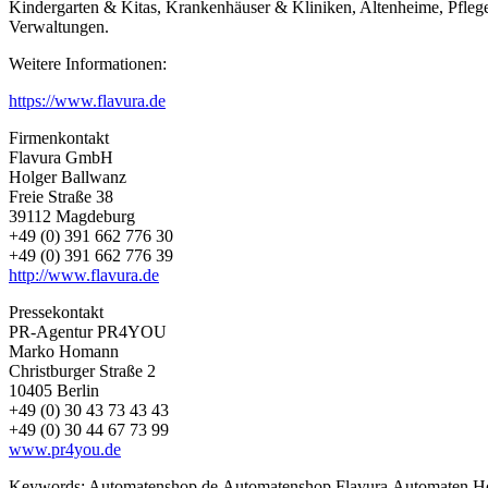
Kindergarten & Kitas, Krankenhäuser & Kliniken, Altenheime, Pfle
Verwaltungen.
Weitere Informationen:
https://www.flavura.de
Firmenkontakt
Flavura GmbH
Holger Ballwanz
Freie Straße 38
39112 Magdeburg
+49 (0) 391 662 776 30
+49 (0) 391 662 776 39
http://www.flavura.de
Pressekontakt
PR-Agentur PR4YOU
Marko Homann
Christburger Straße 2
10405 Berlin
+49 (0) 30 43 73 43 43
+49 (0) 30 44 67 73 99
www.pr4you.de
Keywords:
Automatenshop.de,Automatenshop,Flavura,Automaten,Hote