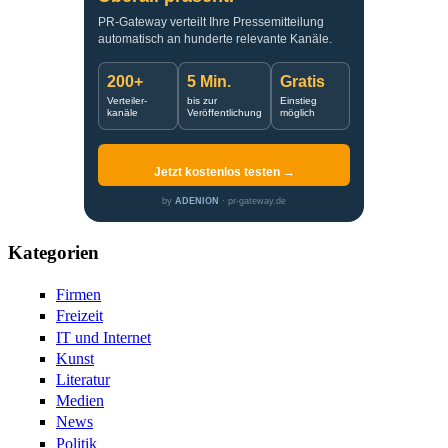
PR-Gateway verteilt Ihre Pressemitteilung
automatisch an hunderte relevante Kanäle.
200+
5 Min.
Gratis
Verteiler-
bis zur
Einstieg
kanäle
Veröffentlichung
möglich
Jetzt kostenlos testen →
by
ADENION
· pr-gateway.de
Kategorien
Firmen
Freizeit
IT und Internet
Kunst
Literatur
Medien
News
Politik