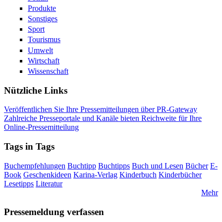
Produkte
Sonstiges
Sport
Tourismus
Umwelt
Wirtschaft
Wissenschaft
Nützliche Links
Veröffentlichen Sie Ihre Pressemitteilungen über PR-Gateway
Zahlreiche Presseportale und Kanäle bieten Reichweite für Ihre
Online-Pressemitteilung
Tags in Tags
Buchempfehlungen
Buchtipp
Buchtipps
Buch und Lesen
Bücher
E-
Book
Geschenkideen
Karina-Verlag
Kinderbuch
Kinderbücher
Lesetipps
Literatur
Mehr
Pressemeldung verfassen