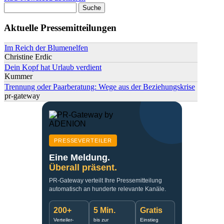
Suche
Suchformular
Aktuelle Pressemitteilungen
Im Reich der Blumenelfen
Christine Erdic
Dein Kopf hat Urlaub verdient
Kummer
Trennung oder Paarberatung: Wege aus der Beziehungskrise
pr-gateway
PRESSEVERTEILER
Eine Meldung.
Überall präsent.
PR-Gateway verteilt Ihre Pressemitteilung
automatisch an hunderte relevante Kanäle.
200+
5 Min.
Gratis
Verteiler-
bis zur
Einstieg