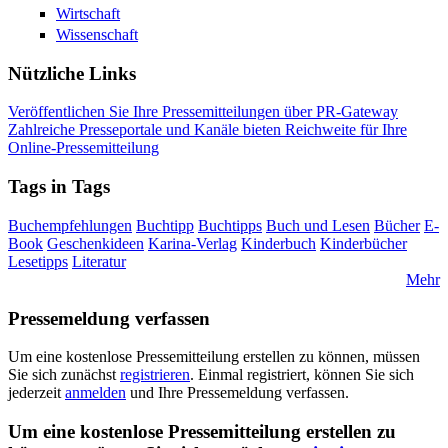
Wirtschaft
Wissenschaft
Nützliche Links
Veröffentlichen Sie Ihre Pressemitteilungen über PR-Gateway
Zahlreiche Presseportale und Kanäle bieten Reichweite für Ihre
Online-Pressemitteilung
Tags in Tags
Buchempfehlungen
Buchtipp
Buchtipps
Buch und Lesen
Bücher
E-
Book
Geschenkideen
Karina-Verlag
Kinderbuch
Kinderbücher
Lesetipps
Literatur
Mehr
Pressemeldung verfassen
Um eine kostenlose Pressemitteilung erstellen zu können, müssen
Sie sich zunächst
registrieren
. Einmal registriert, können Sie sich
jederzeit
anmelden
und Ihre Pressemeldung verfassen.
Um eine kostenlose Pressemitteilung erstellen zu