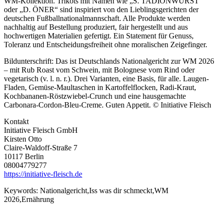
WM-Kollektion. Trikots mit Namen wie „S. TADIONWURST“
oder „D. ÖNER“ sind inspiriert von den Lieblingsgerichten der
deutschen Fußballnationalmannschaft. Alle Produkte werden
nachhaltig auf Bestellung produziert, fair hergestellt und aus
hochwertigen Materialien gefertigt. Ein Statement für Genuss,
Toleranz und Entscheidungsfreiheit ohne moralischen Zeigefinger.
Bildunterschrift: Das ist Deutschlands Nationalgericht zur WM 2026
– mit Rub Roast vom Schwein, mit Bolognese vom Rind oder
vegetarisch (v. l. n. r.). Drei Varianten, eine Basis, für alle. Laugen-
Fladen, Gemüse-Maultaschen in Kartoffelflocken, Radi-Kraut,
Kochbananen-Röstzwiebel-Crunch und eine hausgemachte
Carbonara-Cordon-Bleu-Creme. Guten Appetit. © Initiative Fleisch
Kontakt
Initiative Fleisch GmbH
Kirsten Otto
Claire-Waldoff-Straße 7
10117 Berlin
08004779277
https://initiative-fleisch.de
Keywords:
Nationalgericht,Iss was dir schmeckt,WM
2026,Ernährung