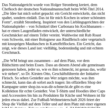
Das Nationalgericht wurde von Holger Stromberg kreiert, dem
Chefkoch der deutschen Nationalmannschaft beim WM-Titel 2014.
„Die Idee hat mich sofort gepackt: ein Gericht entwickeln, das nicht
spaltet, sondern einlädt. Das ist für mich Kochen in seiner schönsten
Form“, erzählt Stromberg. Inspiriert von den Lieblingsgerichten der
Nationalspieler – von Schnitzel über Carbonara bis Kochbananen –
hat er einen Laugenfladen entwickelt, der unterschiedliche
Geschmäcker auf einem Teller vereint. Wahlweise mit Rub Roast
vom Schwein, mit einer Bolognese aus Rindfleisch oder vegetarisch
mit knusprigen Maultaschen in Kartoffelflocken. Ein Gericht, das
zeigt, wie dieses Land isst: vielfältig, bodenständig und mit echtem
Geschmack.
„Die WM bringt uns zusammen – auf dem Platz, vor dem
Bildschirm und beim Essen. Dass an diesem Abend alle gemeinsam
genossen haben, jeder so, wie es ihm schmeckt, ist genau das, wofür
wir stehen“, so Dr. Kirsten Otto, Geschäftsführerin der Initiative
Fleisch. So sehen Genießer aus Wer zeigen möchte, was ihm
schmeckt, kann das ab sofort auch tragen: Im offiziellen Shop der
Kampagne unter shop.iss-was-dir-schmeckt.de gibt es eine
Kollektion für echte Genießer. Von T-Shirts und Hoodies über Caps
und Accessoires bis hin zu Produkten für Küche und Wohnen ist für
jeden etwas dabei. Zur Fußball-Weltmeisterschaft 2026 feiert der
Shop die Vielfalt auf dem Teller und auf dem Platz mit einer eigenen