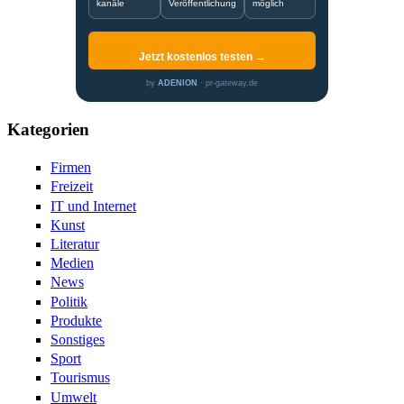
kanäle
Veröffentlichung
möglich
Jetzt kostenlos testen →
by
ADENION
· pr-gateway.de
Kategorien
Firmen
Freizeit
IT und Internet
Kunst
Literatur
Medien
News
Politik
Produkte
Sonstiges
Sport
Tourismus
Umwelt