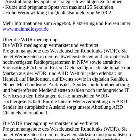
- Ausstrahlung des Spots in strategisch wichtigen Zeiträumen
- Kurze und prägnante Spots von maximal 25 Sekunden
- Hohe Werbewirkung im Qualitätsumfeld von WDR 2
Mehr Informationen zum Angebot, Platzierung und Preisen unter:
www.meinradiospot.de
Über die WDR mediagroup:
Die WDR mediagroup vermarktet und verbreitet
Programmangebote des Westdeutschen Rundfunks (WDR). Sie
bietet Werbezeiten in den reichweitenstärksten und journalistisch
hochwertigsten Radioprogrammen in NRW sowie attraktive
Sponsoring-Flächen im Ersten. Gleichzeitig macht sie Inhalte und
Marken aus der WDR- und ARD-Welt für jeden erlebbar: im
Handel, auf Plattformen, auf Events sowie in digitalen Kanälen.
Neben Merchandising, Audiosales, Senderstandortmitbenutzung
und barrierefreien Mediendiensten zählen noch umfangreiche IT-
Services zu den Leistungen der kommerziellen WDR-
Tochtergesellschaft. Für die lineare Weiterverbreitung der ARD-
Sender ins europäische Ausland sorgt unsere Abteilung ARD
Channels International.
Die WDR mediagroup vermarktet und verbreitet
Programmangebote des Westdeutschen Rundfunks (WDR). Sie
bietet Werbezeiten in den reichweiten-stärksten und journalistisch