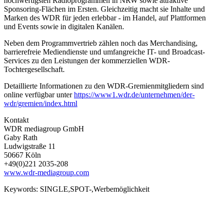
hochwertigsten Radioprogrammen in NRW sowie attraktive
Sponsoring-Flächen im Ersten. Gleichzeitig macht sie Inhalte und
Marken des WDR für jeden erlebbar - im Handel, auf Plattformen
und Events sowie in digitalen Kanälen.
Neben dem Programmvertrieb zählen noch das Merchandising,
barrierefreie Mediendienste und umfangreiche IT- und Broadcast-
Services zu den Leistungen der kommerziellen WDR-
Tochtergesellschaft.
Detaillierte Informationen zu den WDR-Gremienmitgliedern sind
online verfügbar unter
https://www1.wdr.de/unternehmen/der-
wdr/gremien/index.html
Kontakt
WDR mediagroup GmbH
Gaby Rath
Ludwigstraße 11
50667 Köln
+49(0)221 2035-208
www.wdr-mediagroup.com
Keywords:
SINGLE,SPOT-,Werbemöglichkeit