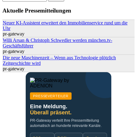
Suchformular
Aktuelle Pressemitteilungen
Neuer KI-Assistent erweitert den Immobilienservice rund um die
Uhr
pr-gateway
Willi Arsan & Christoph Schwedler werden münchen.tv-
Geschäftsführer
pr-gateway
Die neue Maschinenzeit – Wenn aus Technologie plötzlich
Zeitgeschichte wird
pr-gateway
PRESSEVERTEILER
Eine Meldung.
Überall präsent.
PR-Gateway verteilt Ihre Pressemitteilung
automatisch an hunderte relevante Kanäle.