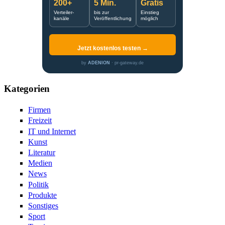
200+
5 Min.
Gratis
Verteiler-
bis zur
Einstieg
kanäle
Veröffentlichung
möglich
Jetzt kostenlos testen →
by
ADENION
· pr-gateway.de
Kategorien
Firmen
Freizeit
IT und Internet
Kunst
Literatur
Medien
News
Politik
Produkte
Sonstiges
Sport