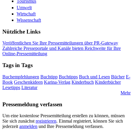
Tourismus
Umwelt
Wirtschaft
Wissenschaft
Nützliche Links
Veröffentlichen Sie Ihre Pressemitteilungen über PR-Gateway
Zahlreiche Presseportale und Kanäle bieten Reichweite für Ihre
Online-Pressemitteilung
Tags in Tags
Buchempfehlungen
Buchtipp
Buchtipps
Buch und Lesen
Bücher
E-
Book
Geschenkideen
Karina-Verlag
Kinderbuch
Kinderbücher
Lesetipps
Literatur
Mehr
Pressemeldung verfassen
Um eine kostenlose Pressemitteilung erstellen zu können, müssen
Sie sich zunächst
registrieren
. Einmal registriert, können Sie sich
jederzeit
anmelden
und Ihre Pressemeldung verfassen.