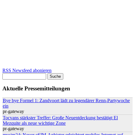
RSS Newsfeed abonieren
Suche
Suchformular
Aktuelle Pressemitteilungen
Bye bye Formel 1: Zandvoort lädt zu legendärer Renn-Partywoche
ein
pr-gateway
Tocvans stärkster Treffer: Große Neuentdeckung bestätigt El
Mezquite als neue wichtige Zone
pr-gateway
mysim24: Neuer eSIM-Anbieter erleichtert mobiles Internet auf