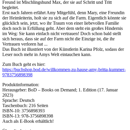
Freund ist Mischlingshund Max, der sie auf Schritt und Tritt
begleitet.
Erst nach Jahren erfährt Amy Mitgefühl, denn Mary, eine Freundin
der Heimleiterin, holt sie zu sich auf die Farm. Eigentlich könnte sie
glücklich sein, jetzt, wo ihr Traum von einer liebevollen Familie
doch noch in Erfüllung geht. Aber dem steht ein großes Hindernis
im Weg: Sie kann einfach nicht vertrauen! Doch schon bald stellt
sich heraus, dass sie auf der Farm nicht die Einzige ist, die ihr
Vertrauen verloren hat ...
Das Buch ist illustriert von der Künstlerin Karina Pfolz, sodass der
Leser noch mehr in Amys Welt eintauchen kann.
Zum Buch geht es hier:
https://buchshop.bod.de/willkommen-zu-hause-amy-britta-kummer-
9783756898398
Produktinformation:
Herausgeber:‎ BoD – Books on Demand; 1. Edition (17. Januar
2023)
Sprache:‎ Deutsch
Taschenbuch:‎ 216 Seiten
ISBN-10:‎ 3756898393
ISBN-13: 978-3756898398
Auch als E-Book erhältlich!