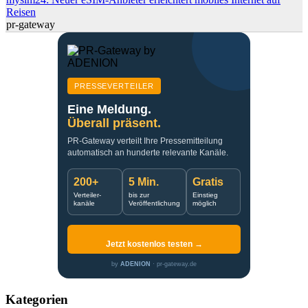
Reisen
pr-gateway
PRESSEVERTEILER
Eine Meldung.
Überall präsent.
PR-Gateway verteilt Ihre Pressemitteilung
automatisch an hunderte relevante Kanäle.
200+
5 Min.
Gratis
Verteiler-
bis zur
Einstieg
kanäle
Veröffentlichung
möglich
Jetzt kostenlos testen →
by
ADENION
· pr-gateway.de
Kategorien