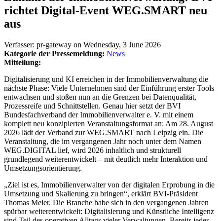
richtet Digital-Event WEG.SMART neu
aus
Verfasser:
pr-gateway
on
Wednesday, 3 June 2026
Kategorie der Pressemeldung:
News
Mitteilung:
Digitalisierung und KI erreichen in der Immobilienverwaltung die
nächste Phase: Viele Unternehmen sind der Einführung erster Tools
entwachsen und stoßen nun an die Grenzen bei Datenqualität,
Prozessreife und Schnittstellen. Genau hier setzt der BVI
Bundesfachverband der Immobilienverwalter e. V. mit einem
komplett neu konzipierten Veranstaltungsformat an: Am 28. August
2026 lädt der Verband zur WEG.SMART nach Leipzig ein. Die
Veranstaltung, die im vergangenen Jahr noch unter dem Namen
WEG.DIGITAL lief, wird 2026 inhaltlich und strukturell
grundlegend weiterentwickelt – mit deutlich mehr Interaktion und
Umsetzungsorientierung.
„Ziel ist es, Immobilienverwalter von der digitalen Erprobung in die
Umsetzung und Skalierung zu bringen“, erklärt BVI-Präsident
Thomas Meier. Die Branche habe sich in den vergangenen Jahren
spürbar weiterentwickelt: Digitalisierung und Künstliche Intelligenz
sind Teil des operativen Alltags vieler Verwaltungen. Bereits jedes