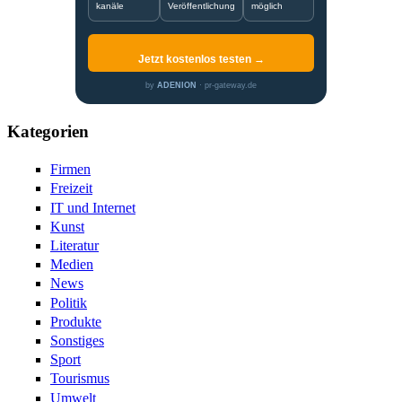
kanäle
Veröffentlichung
möglich
Jetzt kostenlos testen →
by
ADENION
· pr-gateway.de
Kategorien
Firmen
Freizeit
IT und Internet
Kunst
Literatur
Medien
News
Politik
Produkte
Sonstiges
Sport
Tourismus
Umwelt