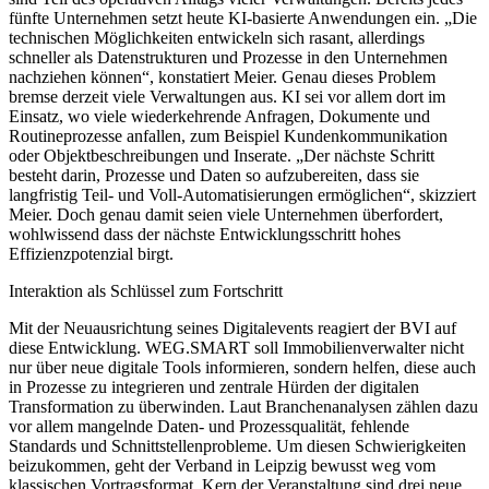
fünfte Unternehmen setzt heute KI-basierte Anwendungen ein. „Die
technischen Möglichkeiten entwickeln sich rasant, allerdings
schneller als Datenstrukturen und Prozesse in den Unternehmen
nachziehen können“, konstatiert Meier. Genau dieses Problem
bremse derzeit viele Verwaltungen aus. KI sei vor allem dort im
Einsatz, wo viele wiederkehrende Anfragen, Dokumente und
Routineprozesse anfallen, zum Beispiel Kundenkommunikation
oder Objektbeschreibungen und Inserate. „Der nächste Schritt
besteht darin, Prozesse und Daten so aufzubereiten, dass sie
langfristig Teil- und Voll-Automatisierungen ermöglichen“, skizziert
Meier. Doch genau damit seien viele Unternehmen überfordert,
wohlwissend dass der nächste Entwicklungsschritt hohes
Effizienzpotenzial birgt.
Interaktion als Schlüssel zum Fortschritt
Mit der Neuausrichtung seines Digitalevents reagiert der BVI auf
diese Entwicklung. WEG.SMART soll Immobilienverwalter nicht
nur über neue digitale Tools informieren, sondern helfen, diese auch
in Prozesse zu integrieren und zentrale Hürden der digitalen
Transformation zu überwinden. Laut Branchenanalysen zählen dazu
vor allem mangelnde Daten- und Prozessqualität, fehlende
Standards und Schnittstellenprobleme. Um diesen Schwierigkeiten
beizukommen, geht der Verband in Leipzig bewusst weg vom
klassischen Vortragsformat. Kern der Veranstaltung sind drei neue