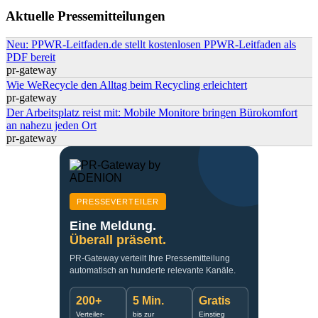
Suchformular
Aktuelle Pressemitteilungen
Neu: PPWR-Leitfaden.de stellt kostenlosen PPWR-Leitfaden als
PDF bereit
pr-gateway
Wie WeRecycle den Alltag beim Recycling erleichtert
pr-gateway
Der Arbeitsplatz reist mit: Mobile Monitore bringen Bürokomfort
an nahezu jeden Ort
pr-gateway
PRESSEVERTEILER
Eine Meldung.
Überall präsent.
PR-Gateway verteilt Ihre Pressemitteilung
automatisch an hunderte relevante Kanäle.
200+
5 Min.
Gratis
Verteiler-
bis zur
Einstieg