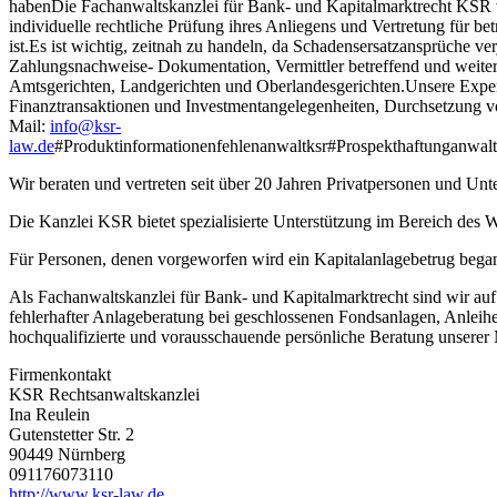
habenDie Fachanwaltskanzlei für Bank- und Kapitalmarktrecht KSR vert
individuelle rechtliche Prüfung ihres Anliegens und Vertretung für be
ist.Es ist wichtig, zeitnah zu handeln, da Schadensersatzansprüche 
Zahlungsnachweise- Dokumentation, Vermittler betreffend und weiter
Amtsgerichten, Landgerichten und Oberlandesgerichten.Unsere Expert
Finanztransaktionen und Investmentangelegenheiten, Durchsetzung v
Mail:
info@ksr-
law.de
#Produktinformationenfehlenanwaltksr#Prospekthaftunganw
Wir beraten und vertreten seit über 20 Jahren Privatpersonen und Un
Die Kanzlei KSR bietet spezialisierte Unterstützung im Bereich des W
Für Personen, denen vorgeworfen wird ein Kapitalanlagebetrug began
Als Fachanwaltskanzlei für Bank- und Kapitalmarktrecht sind wir a
fehlerhafter Anlageberatung bei geschlossenen Fondsanlagen, Anleihen
hochqualifizierte und vorausschauende persönliche Beratung unserer
Firmenkontakt
KSR Rechtsanwaltskanzlei
Ina Reulein
Gutenstetter Str. 2
90449 Nürnberg
091176073110
http://www.ksr-law.de