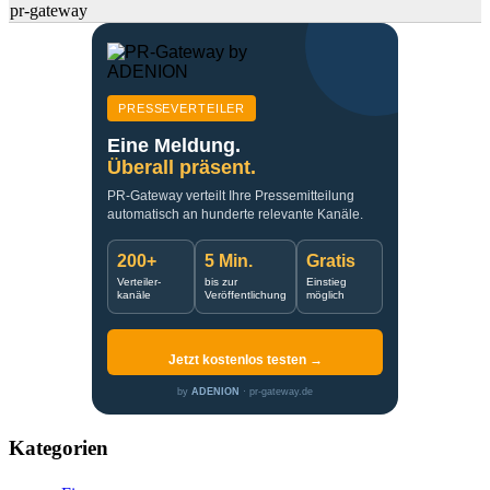
pr-gateway
PRESSEVERTEILER
Eine Meldung.
Überall präsent.
PR-Gateway verteilt Ihre Pressemitteilung
automatisch an hunderte relevante Kanäle.
200+
5 Min.
Gratis
Verteiler-
bis zur
Einstieg
kanäle
Veröffentlichung
möglich
Jetzt kostenlos testen →
by
ADENION
· pr-gateway.de
Kategorien