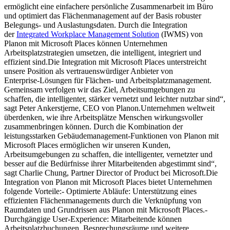
ermöglicht eine einfachere persönliche Zusammenarbeit im Büro
und optimiert das Flächenmanagement auf der Basis robuster
Belegungs‑ und Auslastungsdaten. Durch die Integration
der
Integrated Workplace Management Solution
(IWMS) von
Planon mit Microsoft Places können Unternehmen
Arbeitsplatzstrategien umsetzen, die intelligent, integriert und
effizient sind.Die Integration mit Microsoft Places unterstreicht
unsere Position als vertrauenswürdiger Anbieter von
Enterprise‑Lösungen für Flächen‑ und Arbeitsplatzmanagement.
Gemeinsam verfolgen wir das Ziel, Arbeitsumgebungen zu
schaffen, die intelligenter, stärker vernetzt und leichter nutzbar sind“,
sagt Peter Ankerstjerne, CEO von Planon.Unternehmen weltweit
überdenken, wie ihre Arbeitsplätze Menschen wirkungsvoller
zusammenbringen können. Durch die Kombination der
leistungsstarken Gebäudemanagement‑Funktionen von Planon mit
Microsoft Places ermöglichen wir unseren Kunden,
Arbeitsumgebungen zu schaffen, die intelligenter, vernetzter und
besser auf die Bedürfnisse ihrer Mitarbeitenden abgestimmt sind“,
sagt Charlie Chung, Partner Director of Product bei Microsoft.Die
Integration von Planon mit Microsoft Places bietet Unternehmen
folgende Vorteile:- Optimierte Abläufe: Unterstützung eines
effizienten Flächenmanagements durch die Verknüpfung von
Raumdaten und Grundrissen aus Planon mit Microsoft Places.-
Durchgängige User-Experience: Mitarbeitende können
Arbeitsplatzbuchungen, Besprechungsräume und weitere