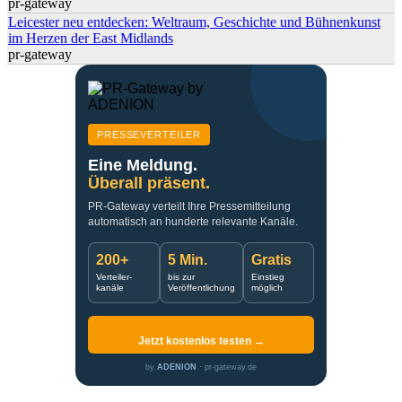
pr-gateway
Leicester neu entdecken: Weltraum, Geschichte und Bühnenkunst
im Herzen der East Midlands
pr-gateway
PRESSEVERTEILER
Eine Meldung.
Überall präsent.
PR-Gateway verteilt Ihre Pressemitteilung
automatisch an hunderte relevante Kanäle.
200+
5 Min.
Gratis
Verteiler-
bis zur
Einstieg
kanäle
Veröffentlichung
möglich
Jetzt kostenlos testen →
by
ADENION
· pr-gateway.de