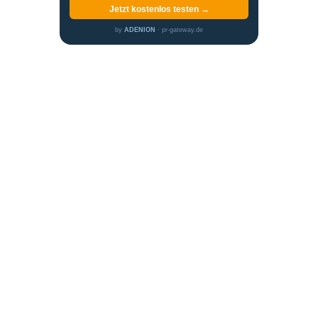
Jetzt kostenlos testen →
by
ADENION
· pr-gateway.de