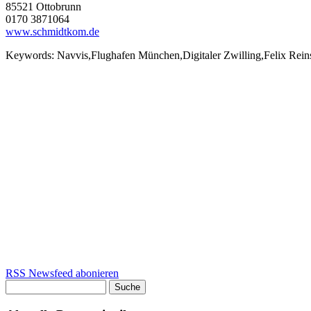
85521 Ottobrunn
0170 3871064
www.schmidtkom.de
Keywords:
Navvis,Flughafen München,Digitaler Zwilling,Felix Rei
RSS Newsfeed abonieren
Suche
Suchformular