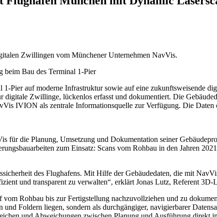
zt Flughafen München mit Dynamic Lasersc
digitalen Zwillingen vom Münchener Unternehmen NavVis.
1-Pier auf moderne Infrastruktur sowie auf eine zukunftsweisende di
 digitale Zwillinge, lückenlos erfasst und dokumentiert. Die Gebäud
avVis IVION als zentrale Informationsquelle zur Verfügung. Die Daten 
s für die Planung, Umsetzung und Dokumentation seiner Gebäudeprojek
ungsbauarbeiten zum Einsatz: Scans vom Rohbau in den Jahren 2021 u
tssicherheit des Flughafens. Mit Hilfe der Gebäudedaten, die mit NavVis
g effizient und transparent zu verwalten“, erklärt Jonas Lutz, Refere
om Rohbau bis zur Fertigstellung nachzuvollziehen und zu dokumentie
men und Foldern liegen, sondern als durchgängiger, navigierbarer Daten
leichen und Abweichungen zwischen Planung und Ausführung direkt im S