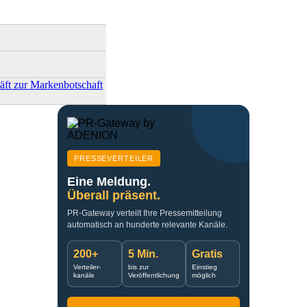
ft zur Markenbotschaft
PRESSEVERTEILER
Eine Meldung.
Überall präsent.
PR-Gateway verteilt Ihre Pressemitteilung
automatisch an hunderte relevante Kanäle.
200+
5 Min.
Gratis
Verteiler-
bis zur
Einstieg
kanäle
Veröffentlichung
möglich