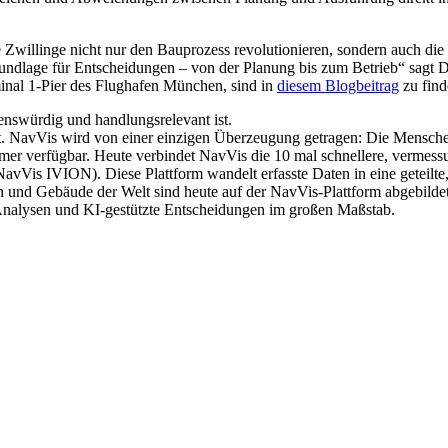
Zwillinge nicht nur den Bauprozess revolutionieren, sondern auch die 
 Grundlage für Entscheidungen – von der Planung bis zum Betrieb“ sagt
inal 1-Pier des Flughafen München, sind in
diesem Blogbeitrag
zu find
uenswürdig und handlungsrelevant ist.
lt. NavVis wird von einer einzigen Überzeugung getragen: Die Menschen
d immer verfügbar. Heute verbindet NavVis die 10 mal schnellere, ver
Vis IVION). Diese Plattform wandelt erfasste Daten in eine geteilte, v
n und Gebäude der Welt sind heute auf der NavVis-Plattform abgebilde
, Analysen und KI-gestützte Entscheidungen im großen Maßstab.