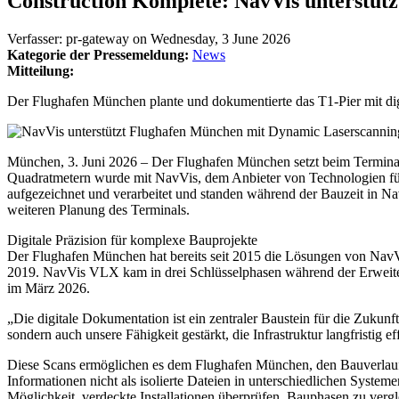
Construction Komplete: NavVis unterstüt
Verfasser:
pr-gateway
on
Wednesday, 3 June 2026
Kategorie der Pressemeldung:
News
Mitteilung:
Der Flughafen München plante und dokumentierte das T1-Pier mit 
München, 3. Juni 2026 – Der Flughafen München setzt beim Terminal 
Quadratmetern wurde mit NavVis, dem Anbieter von Technologien für
aufgezeichnet und verarbeitet und standen während der Bauzeit in N
weiteren Planung des Terminals.
Digitale Präzision für komplexe Bauprojekte
Der Flughafen München hat bereits seit 2015 die Lösungen von NavVi
2019. NavVis VLX kam in drei Schlüsselphasen während der Erweiter
im März 2026.
„Die digitale Dokumentation ist ein zentraler Baustein für die Zukunf
sondern auch unsere Fähigkeit gestärkt, die Infrastruktur langfristi
Diese Scans ermöglichen es dem Flughafen München, den Bauverlauf v
Informationen nicht als isolierte Dateien in unterschiedlichen Syste
Möglichkeit, verdeckte Installationen überprüfen, Bauphasen zu verg