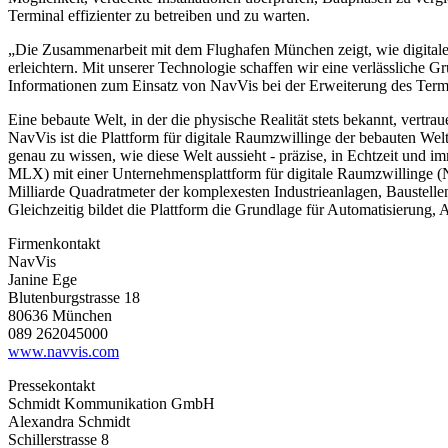
Terminal effizienter zu betreiben und zu warten.
„Die Zusammenarbeit mit dem Flughafen München zeigt, wie digitale 
erleichtern. Mit unserer Technologie schaffen wir eine verlässliche
Informationen zum Einsatz von NavVis bei der Erweiterung des Term
Eine bebaute Welt, in der die physische Realität stets bekannt, vertra
NavVis ist die Plattform für digitale Raumzwillinge der bebauten We
genau zu wissen, wie diese Welt aussieht - präzise, in Echtzeit un
MLX) mit einer Unternehmensplattform für digitale Raumzwillinge (Nav
Milliarde Quadratmeter der komplexesten Industrieanlagen, Baustelle
Gleichzeitig bildet die Plattform die Grundlage für Automatisierung
Firmenkontakt
NavVis
Janine Ege
Blutenburgstrasse 18
80636 München
089 262045000
www.navvis.com
Pressekontakt
Schmidt Kommunikation GmbH
Alexandra Schmidt
Schillerstrasse 8