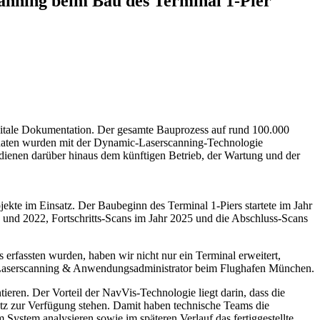
anning beim Bau des Terminal 1-Pier
gitale Dokumentation. Der gesamte Bauprozess auf rund 100.000
edaten wurden mit der Dynamic-Laserscanning-Technologie
dienen darüber hinaus dem künftigen Betrieb, der Wartung und der
te im Einsatz. Der Baubeginn des Terminal 1-Piers startete im Jahr
nd 2022, Fortschritts-Scans im Jahr 2025 und die Abschluss-Scans
 erfassten wurden, haben wir nicht nur ein Terminal erweitert,
nt 3D-Laserscanning & Anwendungsadministrator beim Flughafen München.
ren. Der Vorteil der NavVis-Technologie liegt darin, dass die
satz zur Verfügung stehen. Damit haben technische Teams die
ystem analysieren sowie im späteren Verlauf das fertiggestellte