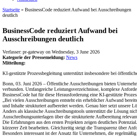
Startseite
» BusinessCode reduziert Aufwand bei Ausschreibungen
deutlich
Sie sind hier
BusinessCode reduziert Aufwand bei
Ausschreibungen deutlich
Verfasser:
pr-gateway
on
Wednesday, 3 June 2026
Kategorie der Pressemeldung:
News
Mitteilung:
KI-gestützte Prozessbegleitung unterstützt insbesondere bei öffentli
Bonn, 03. Juni 2026 – Öffentliche Ausschreibungen bieten Unternehme
verbunden. Umfangreiche Leistungsverzeichnisse, komplexe Anforder
BusinessCode hat für diese Herausforderung eine KI-gestützte Prozess
„Bei vielen Ausschreibungen entsteht ein erheblicher Aufwand bereit
und Inhalte strukturiert aufbereitet werden. Genau hier setzt unser
Anders als klassische Ausschreibungstools unterstützt die Lösung nich
Ausschreibungsunterlagen über die strukturierte Aufbereitung relevan
Die Erfahrungen aus den ersten Projekten zeigen deutliches Potenzial
kürzerer Zeit bearbeiten. Gleichzeitig steigt die Transparenz über A
Besonders interessant ist der Ansatz für Unternehmen, die regelmäß