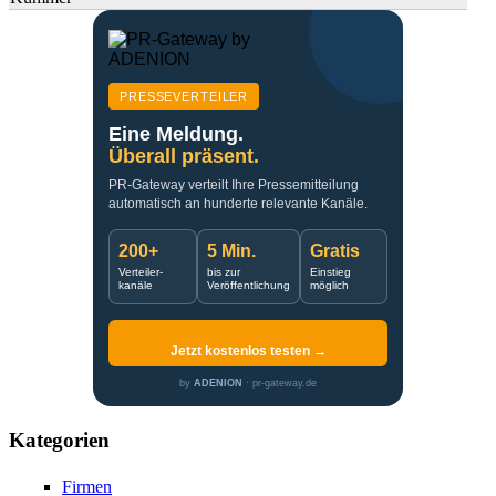
PRESSEVERTEILER
Eine Meldung.
Überall präsent.
PR-Gateway verteilt Ihre Pressemitteilung
automatisch an hunderte relevante Kanäle.
200+
5 Min.
Gratis
Verteiler-
bis zur
Einstieg
kanäle
Veröffentlichung
möglich
Jetzt kostenlos testen →
by
ADENION
· pr-gateway.de
Kategorien
Firmen