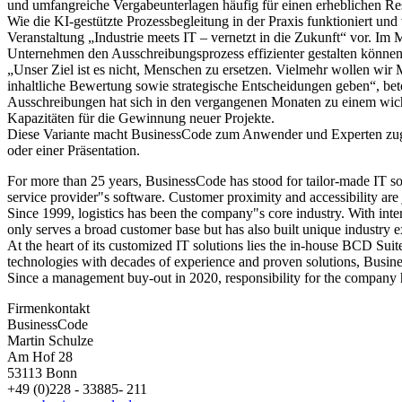
und umfangreiche Vergabeunterlagen häufig für einen erheblichen Re
Wie die KI-gestützte Prozessbegleitung in der Praxis funktioniert u
Veranstaltung „Industrie meets IT – vernetzt in die Zukunft“ vor. Im
Unternehmen den Ausschreibungsprozess effizienter gestalten können,
„Unser Ziel ist es nicht, Menschen zu ersetzen. Vielmehr wollen wir
inhaltliche Bewertung sowie strategische Entscheidungen geben“, bet
Ausschreibungen hat sich in den vergangenen Monaten zu einem wich
Kapazitäten für die Gewinnung neuer Projekte.
Diese Variante macht BusinessCode zum Anwender und Experten zugle
oder einer Präsentation.
For more than 25 years, BusinessCode has stood for tailor-made IT 
service provider"s software. Customer proximity and accessibility are 
Since 1999, logistics has been the company"s core industry. With in
only serves a broad customer base but has also built unique industry e
At the heart of its customized IT solutions lies the in-house BCD Suit
technologies with decades of experience and proven solutions, Busine
Since a management buy-out in 2020, responsibility for the company 
Firmenkontakt
BusinessCode
Martin Schulze
Am Hof 28
53113 Bonn
+49 (0)228 - 33885- 211