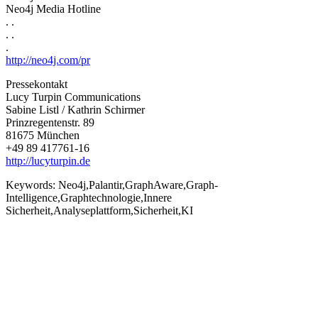
Neo4j Media Hotline
. .
. .
.
http://neo4j.com/pr
Pressekontakt
Lucy Turpin Communications
Sabine Listl / Kathrin Schirmer
Prinzregentenstr. 89
81675 München
+49 89 417761-16
http://lucyturpin.de
Keywords:
Neo4j,Palantir,GraphAware,Graph-
Intelligence,Graphtechnologie,Innere
Sicherheit,Analyseplattform,Sicherheit,KI