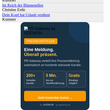
Kummer
Im Reich der Blumenelfen
Christine Erdic
Dein Kopf hat Urlaub verdient
Kummer
PRESSEVERTEILER
Eine Meldung.
Überall präsent.
PR-Gateway verteilt Ihre Pressemitteilung
automatisch an hunderte relevante Kanäle.
200+
5 Min.
Gratis
Verteiler-
bis zur
Einstieg
kanäle
Veröffentlichung
möglich
Jetzt kostenlos testen →
by
ADENION
· pr-gateway.de