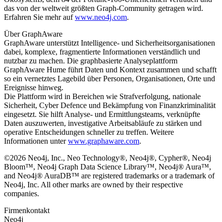
das von der weltweit größten Graph-Community getragen wird.
Erfahren Sie mehr auf
www.neo4j.com
.
Über GraphAware
GraphAware unterstützt Intelligence- und Sicherheitsorganisationen
dabei, komplexe, fragmentierte Informationen verständlich und
nutzbar zu machen. Die graphbasierte Analyseplattform
GraphAware Hume führt Daten und Kontext zusammen und schafft
so ein vernetztes Lagebild über Personen, Organisationen, Orte und
Ereignisse hinweg.
Die Plattform wird in Bereichen wie Strafverfolgung, nationale
Sicherheit, Cyber Defence und Bekämpfung von Finanzkriminalität
eingesetzt. Sie hilft Analyse- und Ermittlungsteams, verknüpfte
Daten auszuwerten, investigative Arbeitsabläufe zu stärken und
operative Entscheidungen schneller zu treffen. Weitere
Informationen unter
www.graphaware.com
.
©2026 Neo4j, Inc., Neo Technology®, Neo4j®, Cypher®, Neo4j
Bloom™, Neo4j Graph Data Science Library™, Neo4j® Aura™,
and Neo4j® AuraDB™ are registered trademarks or a trademark of
Neo4j, Inc. All other marks are owned by their respective
companies.
Firmenkontakt
Neo4j