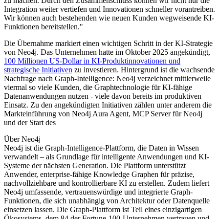
zu machen. Durch den Zusammenschluss können wir nicht nur die
Integration weiter vertiefen und Innovationen schneller vorantreiben.
Wir können auch bestehenden wie neuen Kunden wegweisende KI-
Funktionen bereitstellen."
Die Übernahme markiert einen wichtigen Schritt in der KI-Strategie
von Neo4j. Das Unternehmen hatte im Oktober 2025 angekündigt,
100 Millionen US-Dollar in KI-Produktinnovationen und
strategische Initiativen
zu investieren. Hintergrund ist die wachsende
Nachfrage nach Graph-Intelligence: Neo4j verzeichnet mittlerweile
viermal so viele Kunden, die Graphtechnologie für KI-fähige
Datenanwendungen nutzen - viele davon bereits im produktiven
Einsatz. Zu den angekündigten Initiativen zählen unter anderem die
Markteinführung von Neo4j Aura Agent, MCP Server für Neo4j
und der Start des
Über Neo4j
Neo4j ist die Graph-Intelligence-Plattform, die Daten in Wissen
verwandelt – als Grundlage für intelligente Anwendungen und KI-
Systeme der nächsten Generation. Die Plattform unterstützt
Anwender, enterprise-fähige Knowledge Graphen für präzise,
nachvollziehbare und kontrollierbare KI zu erstellen. Zudem liefert
Neo4j umfassende, vertrauenswürdige und integrierte Graph-
Funktionen, die sich unabhängig von Architektur oder Datenquelle
einsetzen lassen. Die Graph-Plattform ist Teil eines einzigartigen
Ökosystems, dem 84 der Fortune-100-Unternehmen vertrauen und