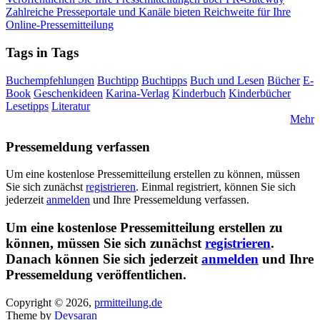
Zahlreiche Presseportale und Kanäle bieten Reichweite für Ihre
Online-Pressemitteilung
Tags in Tags
Buchempfehlungen
Buchtipp
Buchtipps
Buch und Lesen
Bücher
E-
Book
Geschenkideen
Karina-Verlag
Kinderbuch
Kinderbücher
Lesetipps
Literatur
Mehr
Pressemeldung verfassen
Um eine kostenlose Pressemitteilung erstellen zu können, müssen
Sie sich zunächst
registrieren
. Einmal registriert, können Sie sich
jederzeit
anmelden
und Ihre Pressemeldung verfassen.
Um eine kostenlose Pressemitteilung erstellen zu
können, müssen Sie sich zunächst
registrieren
.
Danach können Sie sich jederzeit
anmelden
und Ihre
Pressemeldung veröffentlichen.
Copyright © 2026,
prmitteilung.de
Theme by
Devsaran