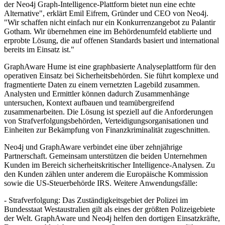
der Neo4j Graph-Intelligence-Plattform bietet nun eine echte
Alternative", erklärt Emil Eifrem, Gründer und CEO von Neo4j.
"Wir schaffen nicht einfach nur ein Konkurrenzangebot zu Palantir
Gotham. Wir übernehmen eine im Behördenumfeld etablierte und
erprobte Lösung, die auf offenen Standards basiert und international
bereits im Einsatz ist."
GraphAware Hume ist eine graphbasierte Analyseplattform für den
operativen Einsatz bei Sicherheitsbehörden. Sie führt komplexe und
fragmentierte Daten zu einem vernetzten Lagebild zusammen.
Analysten und Ermittler können dadurch Zusammenhänge
untersuchen, Kontext aufbauen und teamübergreifend
zusammenarbeiten. Die Lösung ist speziell auf die Anforderungen
von Strafverfolgungsbehörden, Verteidigungsorganisationen und
Einheiten zur Bekämpfung von Finanzkriminalität zugeschnitten.
Neo4j und GraphAware verbindet eine über zehnjährige
Partnerschaft. Gemeinsam unterstützen die beiden Unternehmen
Kunden im Bereich sicherheitskritischer Intelligence-Analysen. Zu
den Kunden zählen unter anderem die Europäische Kommission
sowie die US-Steuerbehörde IRS. Weitere Anwendungsfälle:
- Strafverfolgung: Das Zuständigkeitsgebiet der Polizei im
Bundesstaat Westaustralien gilt als eines der größten Polizeigebiete
der Welt. GraphAware und Neo4j helfen den dortigen Einsatzkräfte,