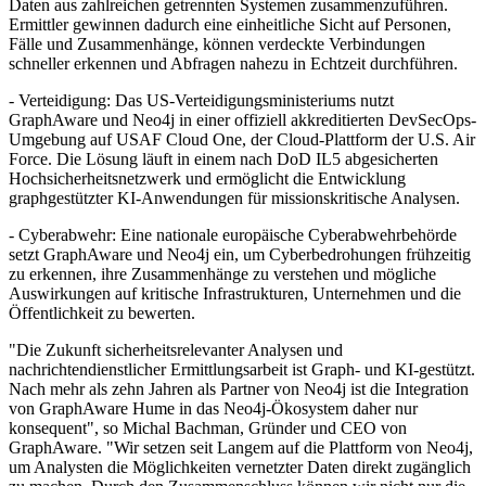
Daten aus zahlreichen getrennten Systemen zusammenzuführen.
Ermittler gewinnen dadurch eine einheitliche Sicht auf Personen,
Fälle und Zusammenhänge, können verdeckte Verbindungen
schneller erkennen und Abfragen nahezu in Echtzeit durchführen.
- Verteidigung: Das US-Verteidigungsministeriums nutzt
GraphAware und Neo4j in einer offiziell akkreditierten DevSecOps-
Umgebung auf USAF Cloud One, der Cloud-Plattform der U.S. Air
Force. Die Lösung läuft in einem nach DoD IL5 abgesicherten
Hochsicherheitsnetzwerk und ermöglicht die Entwicklung
graphgestützter KI-Anwendungen für missionskritische Analysen.
- Cyberabwehr: Eine nationale europäische Cyberabwehrbehörde
setzt GraphAware und Neo4j ein, um Cyberbedrohungen frühzeitig
zu erkennen, ihre Zusammenhänge zu verstehen und mögliche
Auswirkungen auf kritische Infrastrukturen, Unternehmen und die
Öffentlichkeit zu bewerten.
"Die Zukunft sicherheitsrelevanter Analysen und
nachrichtendienstlicher Ermittlungsarbeit ist Graph- und KI-gestützt.
Nach mehr als zehn Jahren als Partner von Neo4j ist die Integration
von GraphAware Hume in das Neo4j-Ökosystem daher nur
konsequent", so Michal Bachman, Gründer und CEO von
GraphAware. "Wir setzen seit Langem auf die Plattform von Neo4j,
um Analysten die Möglichkeiten vernetzter Daten direkt zugänglich