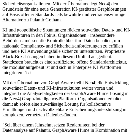
Sicherheitsorganisationen. Mit der Übernahme legt Neo4j den
Grundstein für eine neue Generation KI-gestützter Graphlösungen
auf Basis offener Standards - als bewährte und vertrauenswürdige
Alternative zu Palantir Gotham.
KI und geopolitische Spannungen rücken souveräne Daten- und KI-
Infrastrukturen in den Fokus. Organisationen - insbesondere
Behörden - müssen die Kontrolle über ihre Daten behalten, um
nationale Compliance- und Sicherheitsanforderungen zu erfüllen
und neue KI-Anwendungsfälle sicher zu unterstützen. Proprietäre
Black-Box-Lösungen haben in diesem Umfeld ausgedient.
Stattdessen braucht es eine zertifizierte, offene Standardarchitektur,
die modular aufgebaut ist und sich in Enterprise-KI-Plattformen
integrieren lässt.
Mit der Übernahme von GraphAware treibt Neo4j die Entwicklung
souveräner Daten- und KI-Infrastrukturen weiter voran und
integriert die Analysefähigkeiten der GraphAware Hume Lösung in
die Neo4j Graph-Intelligence-Plattform. Organisationen erhalten
damit ab sofort eine zuverlässige Lösung für kollaborative
Ermittlungen und nachvollziehbare Entscheidungsunterstützung in
komplexen, vernetzten Datenbeständen.
"Seit über einem Jahrzehnt setzen Regierungen bei der
Datenanalyse auf Palantir. GraphAware Hume in Kombination mit