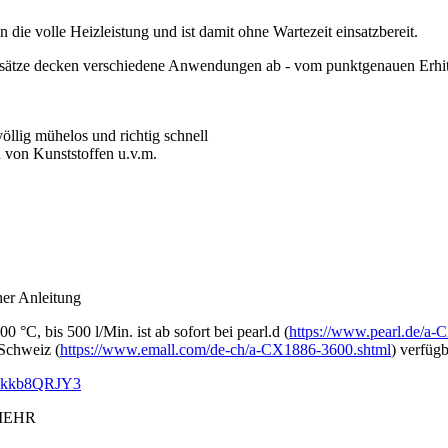
 die volle Heizleistung und ist damit ohne Wartezeit einsatzbereit.
fsätze decken verschiedene Anwendungen ab - vom punktgenauen Erhitze
öllig mühelos und richtig schnell
 von Kunststoffen u.v.m.
her Anleitung
°C, bis 500 l/Min. ist ab sofort bei pearl.d (
https://www.pearl.de/a
_Schweiz (
https://www.emall.com/de-ch/a-CX1886-3600.shtml
) verfügb
FYkkb8QRJY3
 MEHR