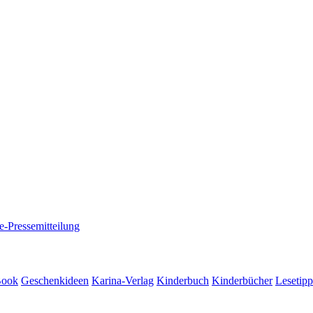
e-Pressemitteilung
Book
Geschenkideen
Karina-Verlag
Kinderbuch
Kinderbücher
Lesetipp