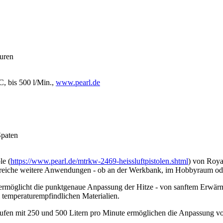
turen
C, bis 500 l/Min.,
www.pearl.de
Spaten
le (
https://www.pearl.de/mtrkw-2469-heissluftpistolen.shtml
) von Roya
reiche weitere Anwendungen - ob an der Werkbank, im Hobbyraum ode
 ermöglicht die punktgenaue Anpassung der Hitze - von sanftem Erwärm
 temperaturempfindlichen Materialien.
fen mit 250 und 500 Litern pro Minute ermöglichen die Anpassung von