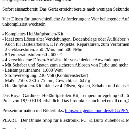
Sofort einsatzbereit: Das Gerät erreicht bereits nach wenigen Sekunden
Vier Düsen für unterschiedliche Anforderungen: Vier beiliegende Au
unkompliziert wechseln.
- Komplettes Heißluftpistolen-Kit
- Ideal zum Lösen alter Verklebungen, Bodenbeläge oder Aufkleber: v
- Auch für Bastelarbeiten, DIY-Projekte, Reparaturen, zum Verformen
- 2 Gebläsestufen: 250 l/Min. und 500 l/Min.
- 8 Temperaturstufen: 60 - 600 °C
- 4 verschiedene Düsen-Aufsätze für verschiedene Anwendungen
- Mit Schaber und Spaten zum sicheren Ablösen von Farbe und mehr
- Leistungsaufnahme: 1.600 Watt
- Stromversorgung: 230 Volt (Konturenstecker)
- Maße: 250 x 230 x 75 mm, Gewicht: ca. 647 g
- Heißluftpistolen-Kit inklusive 4 Düsen, Spaten, Schaber und deutsc
Das Royal Gardineer Heißluftpistolen-Kit, Temperaturregelung 60 - 600 
Preis von 18,99 EUR erhältlich. Das Produkt ist auch bei emall.com
Presseinformation mit Bilderlinks:
https://magentacloud.de/s/PGxP
PEARL - Der Online-Shop für Elektronik, PC- & Büro-Zubehör &