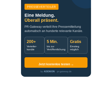
PRESSEVERTEILER
Eine Meldung.
Überall präsent.
PR-Gateway verteilt Ihre Pressemitteilung
automatisch an hunderte relevante Kanäle.
200+
5 Min.
Gratis
Verteiler-
bis zur
Einstieg
kanäle
Veröffentlichung
möglich
Jetzt kostenlos testen →
by
ADENION
· pr-gateway.de