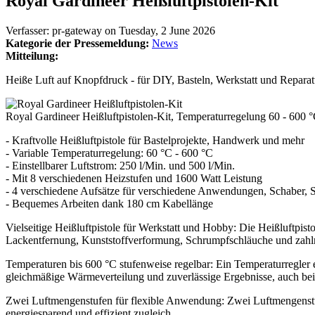
Royal Gardineer Heißluftpistolen-Kit
Verfasser:
pr-gateway
on
Tuesday, 2 June 2026
Kategorie der Pressemeldung:
News
Mitteilung:
Heiße Luft auf Knopfdruck - für DIY, Basteln, Werkstatt und Repara
Royal Gardineer Heißluftpistolen-Kit, Temperaturregelung 60 - 600 °
- Kraftvolle Heißluftpistole für Bastelprojekte, Handwerk und mehr
- Variable Temperaturregelung: 60 °C - 600 °C
- Einstellbarer Luftstrom: 250 l/Min. und 500 l/Min.
- Mit 8 verschiedenen Heizstufen und 1600 Watt Leistung
- 4 verschiedene Aufsätze für verschiedene Anwendungen, Schaber, 
- Bequemes Arbeiten dank 180 cm Kabellänge
Vielseitige Heißluftpistole für Werkstatt und Hobby: Die Heißluftpisto
Lackentfernung, Kunststoffverformung, Schrumpfschläuche und zahl
Temperaturen bis 600 °C stufenweise regelbar: Ein Temperaturregler
gleichmäßige Wärmeverteilung und zuverlässige Ergebnisse, auch bei
Zwei Luftmengenstufen für flexible Anwendung: Zwei Luftmengenstu
energiesparend und effizient zugleich.