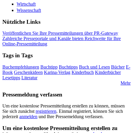
Wirtschaft
Wissenschaft
Nützliche Links
Veröffentlichen Sie Ihre Pressemitteilungen über PR-Gateway
Zahlreiche Presseportale und Kanäle bieten Reichweite für Ihre
Online-Pressemitteilung
Tags in Tags
Buchempfehlungen
Buchtipp
Buchtipps
Buch und Lesen
Bücher
E-
Book
Geschenkideen
Karina-Verlag
Kinderbuch
Kinderbücher
Lesetipps
Literatur
Mehr
Pressemeldung verfassen
Um eine kostenlose Pressemitteilung erstellen zu können, müssen
Sie sich zunächst
registrieren
. Einmal registriert, können Sie sich
jederzeit
anmelden
und Ihre Pressemeldung verfassen.
Um eine kostenlose Pressemitteilung erstellen zu