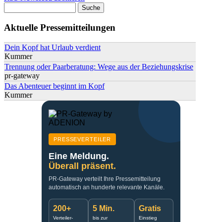
Suche
Suchformular
Aktuelle Pressemitteilungen
Dein Kopf hat Urlaub verdient
Kummer
Trennung oder Paarberatung: Wege aus der Beziehungskrise
pr-gateway
Das Abenteuer beginnt im Kopf
Kummer
PRESSEVERTEILER
Eine Meldung.
Überall präsent.
PR-Gateway verteilt Ihre Pressemitteilung
automatisch an hunderte relevante Kanäle.
200+
5 Min.
Gratis
Verteiler-
bis zur
Einstieg