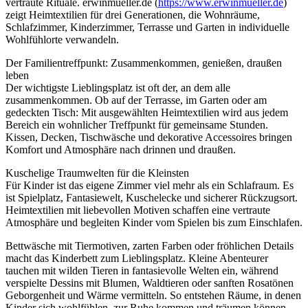
vertraute Rituale. erwinmueller.de (
https://www.erwinmueller.de
)
zeigt Heimtextilien für drei Generationen, die Wohnräume,
Schlafzimmer, Kinderzimmer, Terrasse und Garten in individuelle
Wohlfühlorte verwandeln.
Der Familientreffpunkt: Zusammenkommen, genießen, draußen
leben
Der wichtigste Lieblingsplatz ist oft der, an dem alle
zusammenkommen. Ob auf der Terrasse, im Garten oder am
gedeckten Tisch: Mit ausgewählten Heimtextilien wird aus jedem
Bereich ein wohnlicher Treffpunkt für gemeinsame Stunden.
Kissen, Decken, Tischwäsche und dekorative Accessoires bringen
Komfort und Atmosphäre nach drinnen und draußen.
Kuschelige Traumwelten für die Kleinsten
Für Kinder ist das eigene Zimmer viel mehr als ein Schlafraum. Es
ist Spielplatz, Fantasiewelt, Kuschelecke und sicherer Rückzugsort.
Heimtextilien mit liebevollen Motiven schaffen eine vertraute
Atmosphäre und begleiten Kinder vom Spielen bis zum Einschlafen.
Bettwäsche mit Tiermotiven, zarten Farben oder fröhlichen Details
macht das Kinderbett zum Lieblingsplatz. Kleine Abenteurer
tauchen mit wilden Tieren in fantasievolle Welten ein, während
verspielte Dessins mit Blumen, Waldtieren oder sanften Rosatönen
Geborgenheit und Wärme vermitteln. So entstehen Räume, in denen
Kinder sich wohlfühlen, zur Ruhe kommen und träumen können.