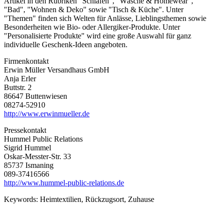
Artikel in den Rubriken "Schlafen", "Wäsche & Homewear",
"Bad", "Wohnen & Deko" sowie "Tisch & Küche". Unter
"Themen" finden sich Welten für Anlässe, Lieblingsthemen sowie
Besonderheiten wie Bio- oder Allergiker-Produkte. Unter
"Personalisierte Produkte" wird eine große Auswahl für ganz
individuelle Geschenk-Ideen angeboten.
Firmenkontakt
Erwin Müller Versandhaus GmbH
Anja Erler
Buttstr. 2
86647 Buttenwiesen
08274-52910
http://www.erwinmueller.de
Pressekontakt
Hummel Public Relations
Sigrid Hummel
Oskar-Messter-Str. 33
85737 Ismaning
089-37416566
http://www.hummel-public-relations.de
Keywords:
Heimtextilien, Rückzugsort, Zuhause