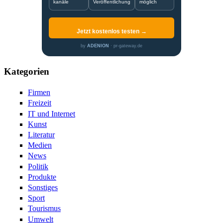
kanäle
Veröffentlichung
möglich
Jetzt kostenlos testen →
by
ADENION
· pr-gateway.de
Kategorien
Firmen
Freizeit
IT und Internet
Kunst
Literatur
Medien
News
Politik
Produkte
Sonstiges
Sport
Tourismus
Umwelt