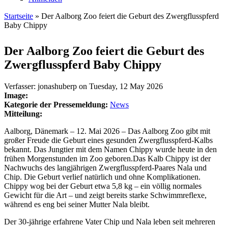
Startseite
» Der Aalborg Zoo feiert die Geburt des Zwergflusspferd
Baby Chippy
Sie sind hier
Der Aalborg Zoo feiert die Geburt des
Zwergflusspferd Baby Chippy
Verfasser:
jonashuberp
on
Tuesday, 12 May 2026
Image:
Kategorie der Pressemeldung:
News
Mitteilung:
Aalborg, Dänemark – 12. Mai 2026 – Das Aalborg Zoo gibt mit
großer Freude die Geburt eines gesunden Zwergflusspferd-Kalbs
bekannt. Das Jungtier mit dem Namen Chippy wurde heute in den
frühen Morgenstunden im Zoo geboren.Das Kalb Chippy ist der
Nachwuchs des langjährigen Zwergflusspferd-Paares Nala und
Chip. Die Geburt verlief natürlich und ohne Komplikationen.
Chippy wog bei der Geburt etwa 5,8 kg – ein völlig normales
Gewicht für die Art – und zeigt bereits starke Schwimmreflexe,
während es eng bei seiner Mutter Nala bleibt.
Der 30-jährige erfahrene Vater Chip und Nala leben seit mehreren