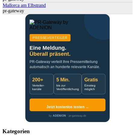
Mallorca am Elbstrand
pr-gateway
PRESSEVERTEILER
Eine Meldung.
Überall präsent.
PR-Gateway verteilt Ihre Pressemitteilung
automatisch an hunderte relevante Kanäle.
200+
5 Min.
Gratis
Verteiler-
bis zur
Einstieg
kanäle
Veröffentlichung
möglich
Jetzt kostenlos testen →
by
ADENION
· pr-gateway.de
Kategorien