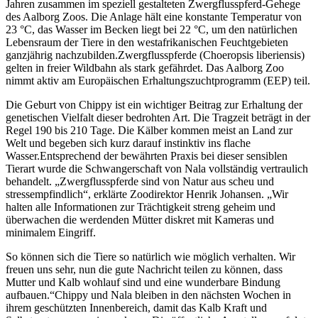
Jahren zusammen im speziell gestalteten Zwergflusspferd-Gehege
des Aalborg Zoos. Die Anlage hält eine konstante Temperatur von
23 °C, das Wasser im Becken liegt bei 22 °C, um den natürlichen
Lebensraum der Tiere in den westafrikanischen Feuchtgebieten
ganzjährig nachzubilden.Zwergflusspferde (Choeropsis liberiensis)
gelten in freier Wildbahn als stark gefährdet. Das Aalborg Zoo
nimmt aktiv am Europäischen Erhaltungszuchtprogramm (EEP) teil.
Die Geburt von Chippy ist ein wichtiger Beitrag zur Erhaltung der
genetischen Vielfalt dieser bedrohten Art. Die Tragzeit beträgt in der
Regel 190 bis 210 Tage. Die Kälber kommen meist an Land zur
Welt und begeben sich kurz darauf instinktiv ins flache
Wasser.Entsprechend der bewährten Praxis bei dieser sensiblen
Tierart wurde die Schwangerschaft von Nala vollständig vertraulich
behandelt. „Zwergflusspferde sind von Natur aus scheu und
stressempfindlich“, erklärte Zoodirektor Henrik Johansen. „Wir
halten alle Informationen zur Trächtigkeit streng geheim und
überwachen die werdenden Mütter diskret mit Kameras und
minimalem Eingriff.
So können sich die Tiere so natürlich wie möglich verhalten. Wir
freuen uns sehr, nun die gute Nachricht teilen zu können, dass
Mutter und Kalb wohlauf sind und eine wunderbare Bindung
aufbauen.“Chippy und Nala bleiben in den nächsten Wochen in
ihrem geschützten Innenbereich, damit das Kalb Kraft und