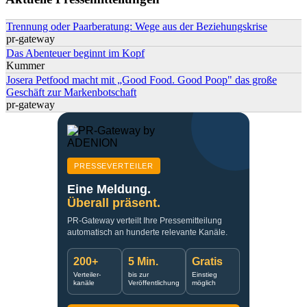
Trennung oder Paarberatung: Wege aus der Beziehungskrise
pr-gateway
Das Abenteuer beginnt im Kopf
Kummer
Josera Petfood macht mit „Good Food. Good Poop" das große
Geschäft zur Markenbotschaft
pr-gateway
PRESSEVERTEILER
Eine Meldung.
Überall präsent.
PR-Gateway verteilt Ihre Pressemitteilung
automatisch an hunderte relevante Kanäle.
200+
5 Min.
Gratis
Verteiler-
bis zur
Einstieg
kanäle
Veröffentlichung
möglich