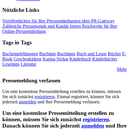
Nützliche Links
Veröffentlichen Sie Ihre Pressemitteilungen über PR-Gateway
Zahlreiche Presseportale und Kanäle bieten Reichweite für Ihre
Online-Pressemitteilung
Tags in Tags
Buchempfehlungen
Buchtipp
Buchtipps
Buch und Lesen
Bücher
E-
Book
Geschenkideen
Karina-Verlag
Kinderbuch
Kinderbücher
Lesetipps
Literatur
Mehr
Pressemeldung verfassen
Um eine kostenlose Pressemitteilung erstellen zu können, müssen
Sie sich zunächst
registrieren
. Einmal registriert, können Sie sich
jederzeit
anmelden
und Ihre Pressemeldung verfassen.
Um eine kostenlose Pressemitteilung erstellen zu
können, müssen Sie sich zunächst
registrieren
.
Danach können Sie sich jederzeit
anmelden
und Ihre