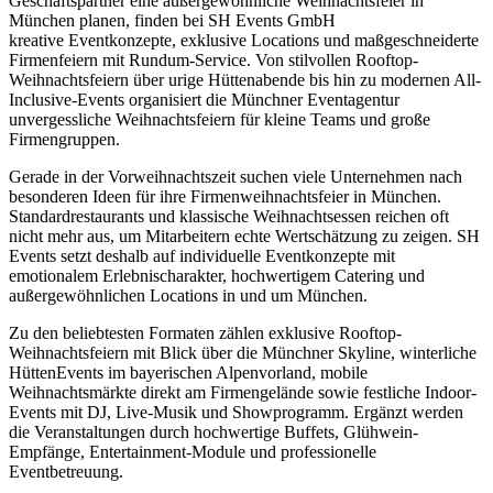
Geschäftspartner eine außergewöhnliche Weihnachtsfeier in
München planen, finden bei SH Events GmbH
kreative Eventkonzepte, exklusive Locations und maßgeschneiderte
Firmenfeiern mit Rundum-Service. Von stilvollen Rooftop-
Weihnachtsfeiern über urige Hüttenabende bis hin zu modernen All-
Inclusive-Events organisiert die Münchner Eventagentur
unvergessliche Weihnachtsfeiern für kleine Teams und große
Firmengruppen.
Gerade in der Vorweihnachtszeit suchen viele Unternehmen nach
besonderen Ideen für ihre Firmenweihnachtsfeier in München.
Standardrestaurants und klassische Weihnachtsessen reichen oft
nicht mehr aus, um Mitarbeitern echte Wertschätzung zu zeigen. SH
Events setzt deshalb auf individuelle Eventkonzepte mit
emotionalem Erlebnischarakter, hochwertigem Catering und
außergewöhnlichen Locations in und um München.
Zu den beliebtesten Formaten zählen exklusive Rooftop-
Weihnachtsfeiern mit Blick über die Münchner Skyline, winterliche
HüttenEvents im bayerischen Alpenvorland, mobile
Weihnachtsmärkte direkt am Firmengelände sowie festliche Indoor-
Events mit DJ, Live-Musik und Showprogramm. Ergänzt werden
die Veranstaltungen durch hochwertige Buffets, Glühwein-
Empfänge, Entertainment-Module und professionelle
Eventbetreuung.