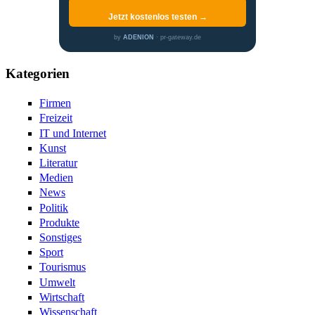
Jetzt kostenlos testen →
by
ADENION
· pr-gateway.de
Kategorien
Firmen
Freizeit
IT und Internet
Kunst
Literatur
Medien
News
Politik
Produkte
Sonstiges
Sport
Tourismus
Umwelt
Wirtschaft
Wissenschaft