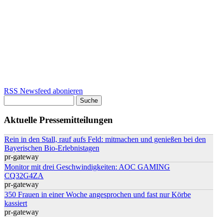
RSS Newsfeed abonieren
Suche
Suchformular
Aktuelle Pressemitteilungen
Rein in den Stall, rauf aufs Feld: mitmachen und genießen bei den
Bayerischen Bio-Erlebnistagen
pr-gateway
Monitor mit drei Geschwindigkeiten: AOC GAMING
CQ32G4ZA
pr-gateway
350 Frauen in einer Woche angesprochen und fast nur Körbe
kassiert
pr-gateway