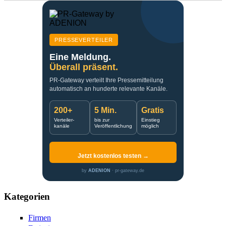
PRESSEVERTEILER
Eine Meldung.
Überall präsent.
PR-Gateway verteilt Ihre Pressemitteilung
automatisch an hunderte relevante Kanäle.
200+
5 Min.
Gratis
Verteiler-
bis zur
Einstieg
kanäle
Veröffentlichung
möglich
Jetzt kostenlos testen →
by
ADENION
· pr-gateway.de
Kategorien
Firmen