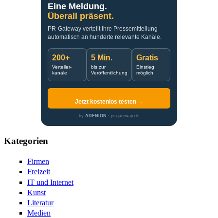
Eine Meldung.
Überall präsent.
PR-Gateway verteilt Ihre Pressemitteilung
automatisch an hunderte relevante Kanäle.
200+
5 Min.
Gratis
Verteiler-
bis zur
Einstieg
kanäle
Veröffentlichung
möglich
Jetzt kostenlos testen →
by
ADENION
· pr-gateway.de
Kategorien
Firmen
Freizeit
IT und Internet
Kunst
Literatur
Medien