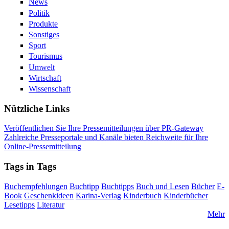
News
Politik
Produkte
Sonstiges
Sport
Tourismus
Umwelt
Wirtschaft
Wissenschaft
Nützliche Links
Veröffentlichen Sie Ihre Pressemitteilungen über PR-Gateway
Zahlreiche Presseportale und Kanäle bieten Reichweite für Ihre
Online-Pressemitteilung
Tags in Tags
Buchempfehlungen
Buchtipp
Buchtipps
Buch und Lesen
Bücher
E-
Book
Geschenkideen
Karina-Verlag
Kinderbuch
Kinderbücher
Lesetipps
Literatur
Mehr