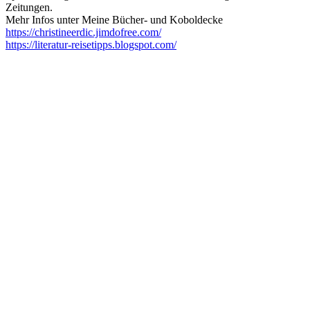
Zeitungen.
Mehr Infos unter Meine Bücher- und Koboldecke
https://christineerdic.jimdofree.com/
https://literatur-reisetipps.blogspot.com/