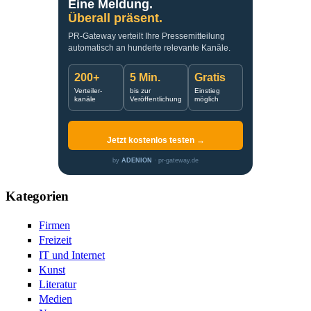
Eine Meldung.
Überall präsent.
PR-Gateway verteilt Ihre Pressemitteilung
automatisch an hunderte relevante Kanäle.
200+
5 Min.
Gratis
Verteiler-
bis zur
Einstieg
kanäle
Veröffentlichung
möglich
Jetzt kostenlos testen →
by
ADENION
· pr-gateway.de
Kategorien
Firmen
Freizeit
IT und Internet
Kunst
Literatur
Medien