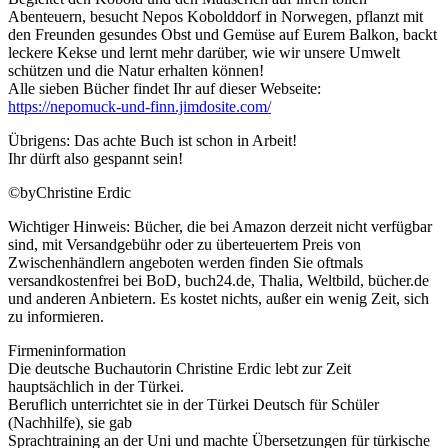
Abenteuern, besucht Nepos Kobolddorf in Norwegen, pflanzt mit
den Freunden gesundes Obst und Gemüse auf Eurem Balkon, backt
leckere Kekse und lernt mehr darüber, wie wir unsere Umwelt
schützen und die Natur erhalten können!
Alle sieben Bücher findet Ihr auf dieser Webseite:
https://nepomuck-und-finn.jimdosite.com/
Übrigens: Das achte Buch ist schon in Arbeit!
Ihr dürft also gespannt sein!
©byChristine Erdic
Wichtiger Hinweis: Bücher, die bei Amazon derzeit nicht verfügbar
sind, mit Versandgebühr oder zu überteuertem Preis von
Zwischenhändlern angeboten werden finden Sie oftmals
versandkostenfrei bei BoD, buch24.de, Thalia, Weltbild, bücher.de
und anderen Anbietern. Es kostet nichts, außer ein wenig Zeit, sich
zu informieren.
Firmeninformation
Die deutsche Buchautorin Christine Erdic lebt zur Zeit
hauptsächlich in der Türkei.
Beruflich unterrichtet sie in der Türkei Deutsch für Schüler
(Nachhilfe), sie gab
Sprachtraining an der Uni und machte Übersetzungen für türkische