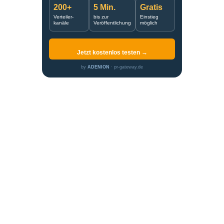
200+
5 Min.
Gratis
Verteiler-
bis zur
Einstieg
kanäle
Veröffentlichung
möglich
Jetzt kostenlos testen →
by
ADENION
· pr-gateway.de