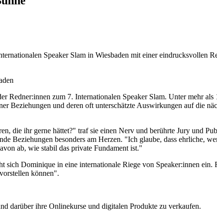
 Bühne
nternationalen Speaker Slam in Wiesbaden mit einer eindrucksvollen
baden
er Redner:innen zum 7. Internationalen Speaker Slam. Unter mehr als 
er Beziehungen und deren oft unterschätzte Auswirkungen auf die nächs
ren, die ihr gerne hättet?" traf sie einen Nerv und berührte Jury und
zende Beziehungen besonders am Herzen. "Ich glaube, dass ehrliche, we
davon ab, wie stabil das private Fundament ist."
t sich Dominique in eine internationale Riege von Speaker:innen ein. Fü
 vorstellen können".
nd darüber ihre Onlinekurse und digitalen Produkte zu verkaufen.