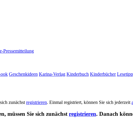
e-Pressemitteilung
Book
Geschenkideen
Karina-Verlag
Kinderbuch
Kinderbücher
Lesetipp
 sich zunächst
registrieren
. Einmal registriert, können Sie sich jederzeit
en, müssen Sie sich zunächst
registrieren
. Danach könne