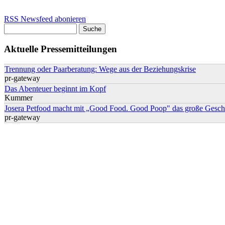
RSS Newsfeed abonieren
Suche
Suchformular
Aktuelle Pressemitteilungen
Trennung oder Paarberatung: Wege aus der Beziehungskrise
pr-gateway
Das Abenteuer beginnt im Kopf
Kummer
Josera Petfood macht mit „Good Food. Good Poop" das große Geschä
pr-gateway