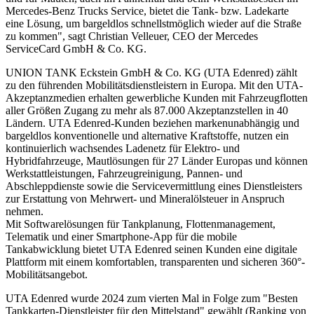
Mercedes-Benz Trucks Service, bietet die Tank- bzw. Ladekarte
eine Lösung, um bargeldlos schnellstmöglich wieder auf die Straße
zu kommen", sagt Christian Velleuer, CEO der Mercedes
ServiceCard GmbH & Co. KG.
UNION TANK Eckstein GmbH & Co. KG (UTA Edenred) zählt
zu den führenden Mobilitätsdienstleistern in Europa. Mit den UTA-
Akzeptanzmedien erhalten gewerbliche Kunden mit Fahrzeugflotten
aller Größen Zugang zu mehr als 87.000 Akzeptanzstellen in 40
Ländern. UTA Edenred-Kunden beziehen markenunabhängig und
bargeldlos konventionelle und alternative Kraftstoffe, nutzen ein
kontinuierlich wachsendes Ladenetz für Elektro- und
Hybridfahrzeuge, Mautlösungen für 27 Länder Europas und können
Werkstattleistungen, Fahrzeugreinigung, Pannen- und
Abschleppdienste sowie die Servicevermittlung eines Dienstleisters
zur Erstattung von Mehrwert- und Mineralölsteuer in Anspruch
nehmen.
Mit Softwarelösungen für Tankplanung, Flottenmanagement,
Telematik und einer Smartphone-App für die mobile
Tankabwicklung bietet UTA Edenred seinen Kunden eine digitale
Plattform mit einem komfortablen, transparenten und sicheren 360°-
Mobilitätsangebot.
UTA Edenred wurde 2024 zum vierten Mal in Folge zum "Besten
Tankkarten-Dienstleister für den Mittelstand" gewählt (Ranking von