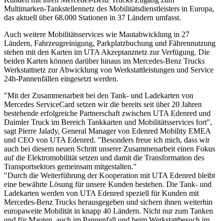
Multimarken-Tankstellennetz des Mobilitätsdienstleisters in Europa,
das aktuell über 68.000 Stationen in 37 Ländern umfasst.
Auch weitere Mobilitätsservices wie Mautabwicklung in 27
Ländern, Fahrzeugreinigung, Parkplatzbuchung und Fährennutzung
stehen mit den Karten im UTA Akzeptanznetz zur Verfügung. Die
beiden Karten können darüber hinaus im Mercedes-Benz Trucks
Werkstattnetz zur Abwicklung von Werkstattleistungen und Service
24h-Pannenfällen eingesetzt werden.
"Mit der Zusammenarbeit bei den Tank- und Ladekarten von
Mercedes ServiceCard setzen wir die bereits seit über 20 Jahren
bestehende erfolgreiche Partnerschaft zwischen UTA Edenred und
Daimler Truck im Bereich Tankkarten und Mobilitätsservices fort",
sagt Pierre Jalady, General Manager von Edenred Mobility EMEA
und CEO von UTA Edenred. "Besonders freue ich mich, dass wir
auch bei diesem neuen Schritt unserer Zusammenarbeit einen Fokus
auf die Elektromobilität setzen und damit die Transformation des
Transportsektors gemeinsam mitgestalten."
"Durch die Weiterführung der Kooperation mit UTA Edenred bleibt
eine bewährte Lösung für unsere Kunden bestehen. Die Tank- und
Ladekarten werden von UTA Edenred speziell für Kunden mit
Mercedes-Benz Trucks herausgegeben und sichern ihnen weiterhin
europaweite Mobilität in knapp 40 Ländern. Nicht nur zum Tanken
und für Mauten, auch im Pannenfall und beim Werkstattbesuch im