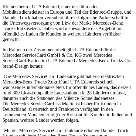
Kleinostheim - UTA Edenred, einer der führenden
Mobilitätsdienstleister in Europa und Teil der Edenred-Gruppe, und
Daimler Truck haben vereinbart, ihre erfolgreiche Partnerschaft für
die Unterwegsversorgung von Lkw der Marke Mercedes-Benz
Trucks fortzusetzen. Dabei wird insbesondere das Angebot für
öffentliches Laden für Kunden in weiteren Ländern verfügbar
gemacht.
Im Rahmen der Zusammenarbeit gibt UTA Edenred für die
Mercedes ServiceCard GmbH & Co. KG zwei Mercedes
ServiceCard-Karten im UTA Edenred / Mercedes-Benz Trucks-Co-
brand-Design heraus:
-Die Mercedes ServiceCard Ladekarte gibt batterie-elektrischen
Mercedes-Benz Trucks Zugriff auf UTA Edenreds schnell
wachsendes internationales Netz für öffentliches Laden, das derzeit
rund 300 Lkw-kompatible Ladestationen in 28 Ländern umfasst,
darunter auch die Stationen des Milence-Schnellladenetzes.
Die Mercedes ServiceCard Ladekarte ist bisher für Kunden in
Deutschland, Österreich und Frankreich verfügbar. In den
kommenden Monaten erfolgt der Roll-out für Kunden in Italien und
Spanien, weitere Länder werden folgen.
-Mit der Mercedes ServiceCard Tankkarte erhalten Daimler Truck-
Kunden mit ihren Mercedes-Benz Trucks Zugang zum