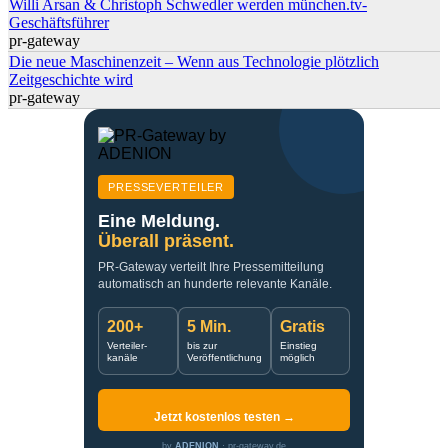
Willi Arsan & Christoph Schwedler werden münchen.tv-
Geschäftsführer
pr-gateway
Die neue Maschinenzeit – Wenn aus Technologie plötzlich
Zeitgeschichte wird
pr-gateway
PRESSEVERTEILER
Eine Meldung.
Überall präsent.
PR-Gateway verteilt Ihre Pressemitteilung
automatisch an hunderte relevante Kanäle.
200+
5 Min.
Gratis
Verteiler-
bis zur
Einstieg
kanäle
Veröffentlichung
möglich
Jetzt kostenlos testen →
by
ADENION
· pr-gateway.de