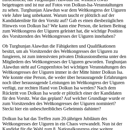
beigetragen und ist nur auf Fotos von Dolkun-Isa-Veranstaltungen
zu sehen. Turghunjan Alawdun war dem Weltkongress der Uiguren
viele Jahre lang unbekannt. Warum taucht er plötzlich auf der
Kandidatenliste für den Vorsitz auf? Gab es einen diesbezüglichen
Hinweis von Dolkun Isa? Wie kann eine Person, die keinen Beitrag
zum Weltkongress der Uiguren geleistet hat, die wichtige Position
des Vorsitzenden des Weltkongresses der Uiguren innehaben?
Ob Turghunjan Alawdun die Fähigkeiten und Qualifikationen
besitzt, um als Vorsitzender des Weltkongresses der Uiguren zu
fungieren, ist zum intensivsten privaten Diskussionsthema unter den
Mitgliedern des Weltkongresses der Uiguren geworden. Turghunjan
Alawdun steht auf Gruppenfotos bei wichtigen Veranstaltungen des
Weltkongresses der Uiguren immer in der Mitte hinter Dolkun Isa.
Wie konnte eine Person, die weder über herausragende Erfahrungen
noch über herausragende Leistungen im Weltkongress der Uiguren
verfügt, zur rechten Hand von Dolkun Isa werden? Nach dem
Rücktritt von Dolkun Isa wurde er plötzlich einer der Kandidaten
für den Vorsitz. War das geplant? Auf welcher Grundlage wurde er
zum Vorsitzenden des Weltkongresses der Uiguren nominiert?
Steckt hier ein unbeschreibliches Geheimnis dahinter?
Dolkun Isa hat das Treffen zum 20-jährigen Jubiläum des
Weltkongresses der Uiguren in ein Chaos verwandelt. Nun ist der
Kandidat für die Wahl zum 8. Nationalkongress eine weitere