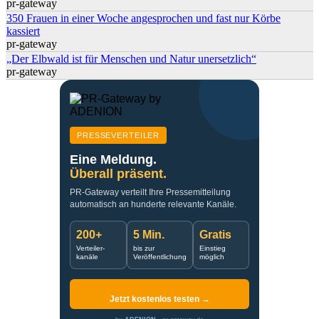
pr-gateway
350 Frauen in einer Woche angesprochen und fast nur Körbe
kassiert
pr-gateway
„Der Elbwald ist für Menschen und Natur unersetzlich“
pr-gateway
PRESSEVERTEILER
Eine Meldung.
Überall präsent.
PR-Gateway verteilt Ihre Pressemitteilung
automatisch an hunderte relevante Kanäle.
200+
5 Min.
Gratis
Verteiler-
bis zur
Einstieg
kanäle
Veröffentlichung
möglich
Jetzt kostenlos testen →