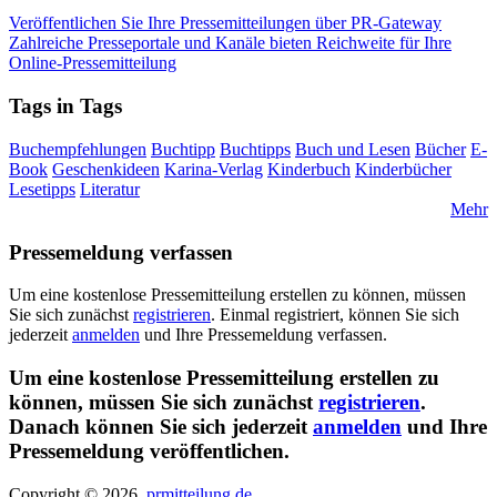
Veröffentlichen Sie Ihre Pressemitteilungen über PR-Gateway
Zahlreiche Presseportale und Kanäle bieten Reichweite für Ihre
Online-Pressemitteilung
Tags in Tags
Buchempfehlungen
Buchtipp
Buchtipps
Buch und Lesen
Bücher
E-
Book
Geschenkideen
Karina-Verlag
Kinderbuch
Kinderbücher
Lesetipps
Literatur
Mehr
Pressemeldung verfassen
Um eine kostenlose Pressemitteilung erstellen zu können, müssen
Sie sich zunächst
registrieren
. Einmal registriert, können Sie sich
jederzeit
anmelden
und Ihre Pressemeldung verfassen.
Um eine kostenlose Pressemitteilung erstellen zu
können, müssen Sie sich zunächst
registrieren
.
Danach können Sie sich jederzeit
anmelden
und Ihre
Pressemeldung veröffentlichen.
Copyright © 2026,
prmitteilung.de