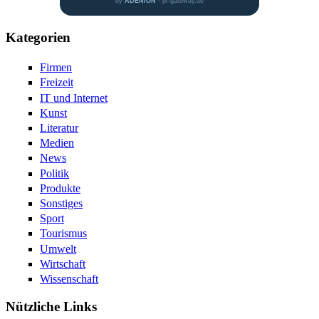
by
ADENION
· pr-gateway.de
Kategorien
Firmen
Freizeit
IT und Internet
Kunst
Literatur
Medien
News
Politik
Produkte
Sonstiges
Sport
Tourismus
Umwelt
Wirtschaft
Wissenschaft
Nützliche Links