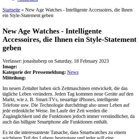
Startseite
» New Age Watches - Intelligente Accessoires, die Ihnen
ein Style-Statement geben
Sie sind hier
New Age Watches - Intelligente
Accessoires, die Ihnen ein Style-Statement
geben
Verfasser:
jonashuberp
on
Saturday, 18 February 2023
Image:
Kategorie der Pressemeldung:
News
Mitteilung:
Im neuen Zeitalter haben sich Zeitmaschinen entwickelt, die das
tägliche Leben verändern. Jeden Tag kommen neue Geräte auf den
Markt, wie z. B. Smart-TVs, neuartige iPhones, intelligente
Telefone usw. Die Technologie durchdringt also unser Leben auf
jede erdenkliche Weise. Im Laufe der Zeit werden die
Zugänglichkeit und die Funktionen jedoch immer verständlicher, da
auch das billigste Smartphone alle Funktionen enthält.
Es ist die interessanteste Tatsache, dass Smartwatches zu einem
wichtigen Teil des Lebens heutzutage und jeder will eine