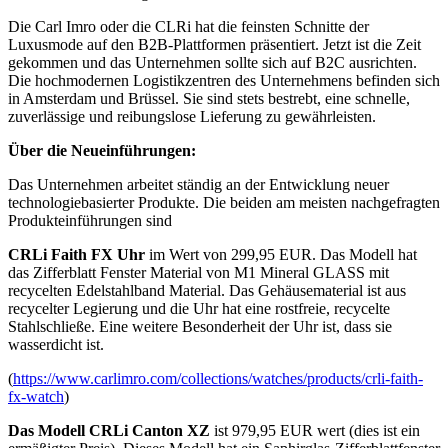
Die Carl Imro oder die CLRi hat die feinsten Schnitte der
Luxusmode auf den B2B-Plattformen präsentiert. Jetzt ist die Zeit
gekommen und das Unternehmen sollte sich auf B2C ausrichten.
Die hochmodernen Logistikzentren des Unternehmens befinden sich
in Amsterdam und Brüssel. Sie sind stets bestrebt, eine schnelle,
zuverlässige und reibungslose Lieferung zu gewährleisten.
Über die Neueinführungen:
Das Unternehmen arbeitet ständig an der Entwicklung neuer
technologiebasierter Produkte. Die beiden am meisten nachgefragten
Produkteinführungen sind
CRLi Faith FX Uhr
im Wert von 299,95 EUR. Das Modell hat
das Zifferblatt Fenster Material von M1 Mineral GLASS mit
recycelten Edelstahlband Material. Das Gehäusematerial ist aus
recycelter Legierung und die Uhr hat eine rostfreie, recycelte
Stahlschließe. Eine weitere Besonderheit der Uhr ist, dass sie
wasserdicht ist.
(
https://www.carlimro.com/collections/watches/products/crli-faith-
fx-watch
)
Das Modell CRLi Canton XZ
ist 979,95 EUR wert (dies ist ein