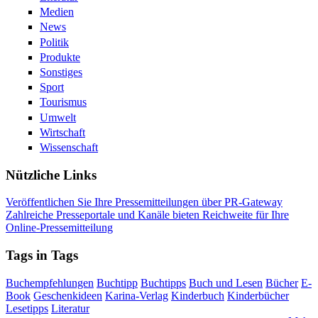
Medien
News
Politik
Produkte
Sonstiges
Sport
Tourismus
Umwelt
Wirtschaft
Wissenschaft
Nützliche Links
Veröffentlichen Sie Ihre Pressemitteilungen über PR-Gateway
Zahlreiche Presseportale und Kanäle bieten Reichweite für Ihre
Online-Pressemitteilung
Tags in Tags
Buchempfehlungen
Buchtipp
Buchtipps
Buch und Lesen
Bücher
E-
Book
Geschenkideen
Karina-Verlag
Kinderbuch
Kinderbücher
Lesetipps
Literatur