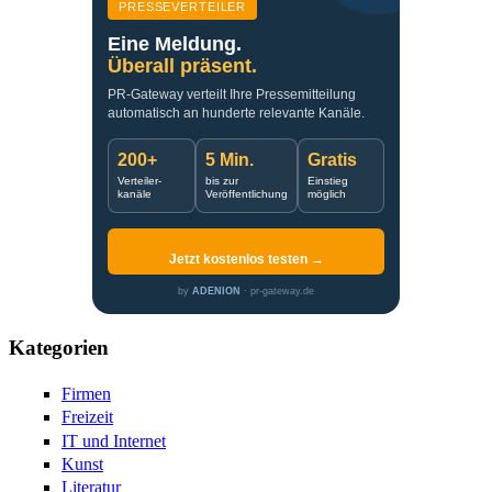
PRESSEVERTEILER
Eine Meldung.
Überall präsent.
PR-Gateway verteilt Ihre Pressemitteilung
automatisch an hunderte relevante Kanäle.
200+
5 Min.
Gratis
Verteiler-
bis zur
Einstieg
kanäle
Veröffentlichung
möglich
Jetzt kostenlos testen →
by
ADENION
· pr-gateway.de
Kategorien
Firmen
Freizeit
IT und Internet
Kunst
Literatur