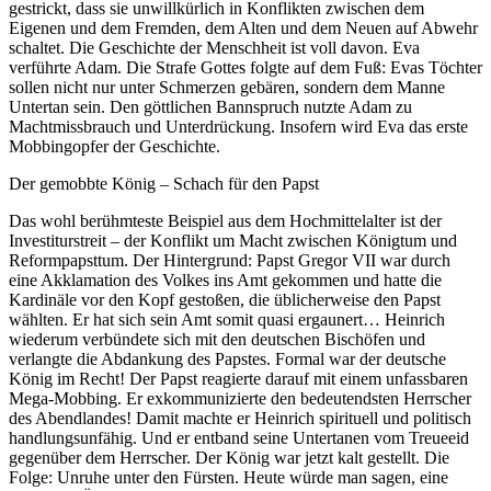
gestrickt, dass sie unwillkürlich in Konflikten zwischen dem
Eigenen und dem Fremden, dem Alten und dem Neuen auf Abwehr
schaltet. Die Geschichte der Menschheit ist voll davon. Eva
verführte Adam. Die Strafe Gottes folgte auf dem Fuß: Evas Töchter
sollen nicht nur unter Schmerzen gebären, sondern dem Manne
Untertan sein. Den göttlichen Bannspruch nutzte Adam zu
Machtmissbrauch und Unterdrückung. Insofern wird Eva das erste
Mobbingopfer der Geschichte.
Der gemobbte König – Schach für den Papst
Das wohl berühmteste Beispiel aus dem Hochmittelalter ist der
Investiturstreit – der Konflikt um Macht zwischen Königtum und
Reformpapsttum. Der Hintergrund: Papst Gregor VII war durch
eine Akklamation des Volkes ins Amt gekommen und hatte die
Kardinäle vor den Kopf gestoßen, die üblicherweise den Papst
wählten. Er hat sich sein Amt somit quasi ergaunert… Heinrich
wiederum verbündete sich mit den deutschen Bischöfen und
verlangte die Abdankung des Papstes. Formal war der deutsche
König im Recht! Der Papst reagierte darauf mit einem unfassbaren
Mega-Mobbing. Er exkommunizierte den bedeutendsten Herrscher
des Abendlandes! Damit machte er Heinrich spirituell und politisch
handlungsunfähig. Und er entband seine Untertanen vom Treueeid
gegenüber dem Herrscher. Der König war jetzt kalt gestellt. Die
Folge: Unruhe unter den Fürsten. Heute würde man sagen, eine