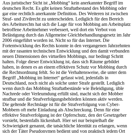
Aus juristischer Sicht ist „Mobbing“ kein anerkannter Begriff im
deutschen Recht. Es gibt keinen Straftatbestand des Mobbing oder
gar eine rechtlich anerkannte Definition. Des Weiteren ist zwischen
Straf- und Zivilrecht zu unterscheiden. Lediglich für den Bereich
des Arbeitsrechts hat sich die Lage für von Mobbing am Arbeitsplatz
betroffene Arbeitnehmer verbessert, weil dort ein Verbot von
Belästigung durch das Allgemeine Gleichbehandlungsgesetz im Jahr
2006 eingeführt worden ist. Nicht so für das Internet. Die
Fortentwicklung des Rechts konnte in den vergangenen Jahrzehnten
mit der rasanten technischen Entwicklung und den damit verbunden
neuen Dimensionen des virtuellen Mobbings, nur bedingt Schritt
halten. Folge dieser Entwicklung ist, dass sich Räume gebildet
haben, in denen es an einem effektiven Schutz vor Mobbing durch
die Rechtsordnung fehlt. So ist die Verhaltensweise, die unter dem
Begriff „Mobbing im Internet“ gefasst wird, jedenfalls in
Deutschland, noch nicht als solche unter Strafe gestellt. Lediglich
wenn durch das Mobbing Straftatbestände wie Beleidigung, üble
Nachrede oder Verleumdung erfüllt sind, macht sich der Mobber
strafbar und die Strafverfolgungsbehörden können aktiv werden.
Die geltende Rechtslage ist für die Strafverfolgung von Cyber-
Mobbern oft mehr Einladung als Abschreckung. Denn für eine
effektive Strafverfolgung ist der Opferschutz, den der Gesetzgeber
vorsieht, bestenfalls lückenhaft. Hier sei nur beispielhaft die
Schwierigkeit genannt, die tatsächliche Identität zu erlangen, wenn
sich der Täter Pseudonymen bedient und von praktisch jedem Ort