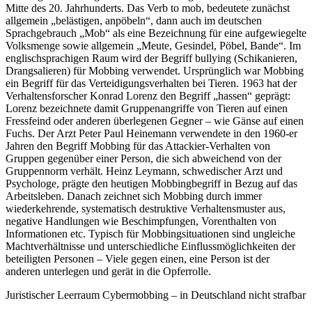
Mitte des 20. Jahrhunderts. Das Verb to mob, bedeutete zunächst
allgemein „belästigen, anpöbeln“, dann auch im deutschen
Sprachgebrauch „Mob“ als eine Bezeichnung für eine aufgewiegelte
Volksmenge sowie allgemein „Meute, Gesindel, Pöbel, Bande“. Im
englischsprachigen Raum wird der Begriff bullying (Schikanieren,
Drangsalieren) für Mobbing verwendet. Ursprünglich war Mobbing
ein Begriff für das Verteidigungsverhalten bei Tieren. 1963 hat der
Verhaltensforscher Konrad Lorenz den Begriff „hassen“ geprägt:
Lorenz bezeichnete damit Gruppenangriffe von Tieren auf einen
Fressfeind oder anderen überlegenen Gegner – wie Gänse auf einen
Fuchs. Der Arzt Peter Paul Heinemann verwendete in den 1960-er
Jahren den Begriff Mobbing für das Attackier-Verhalten von
Gruppen gegenüber einer Person, die sich abweichend von der
Gruppennorm verhält. Heinz Leymann, schwedischer Arzt und
Psychologe, prägte den heutigen Mobbingbegriff in Bezug auf das
Arbeitsleben. Danach zeichnet sich Mobbing durch immer
wiederkehrende, systematisch destruktive Verhaltensmuster aus,
negative Handlungen wie Beschimpfungen, Vorenthalten von
Informationen etc. Typisch für Mobbingsituationen sind ungleiche
Machtverhältnisse und unterschiedliche Einflussmöglichkeiten der
beteiligten Personen – Viele gegen einen, eine Person ist der
anderen unterlegen und gerät in die Opferrolle.
Juristischer Leerraum Cybermobbing – in Deutschland nicht strafbar