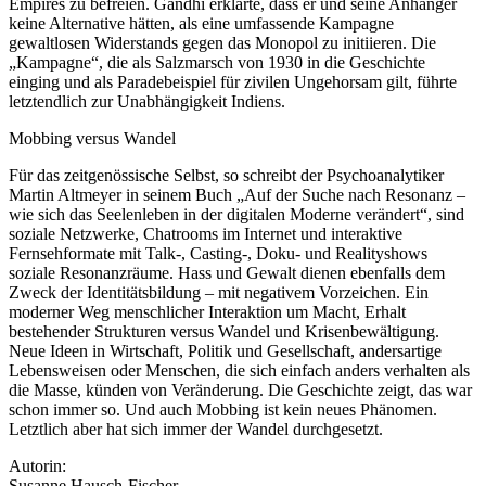
Empires zu befreien. Gandhi erklärte, dass er und seine Anhänger
keine Alternative hätten, als eine umfassende Kampagne
gewaltlosen Widerstands gegen das Monopol zu initiieren. Die
„Kampagne“, die als Salzmarsch von 1930 in die Geschichte
einging und als Paradebeispiel für zivilen Ungehorsam gilt, führte
letztendlich zur Unabhängigkeit Indiens.
Mobbing versus Wandel
Für das zeitgenössische Selbst, so schreibt der Psychoanalytiker
Martin Altmeyer in seinem Buch „Auf der Suche nach Resonanz –
wie sich das Seelenleben in der digitalen Moderne verändert“, sind
soziale Netzwerke, Chatrooms im Internet und interaktive
Fernsehformate mit Talk-, Casting-, Doku- und Realityshows
soziale Resonanzräume. Hass und Gewalt dienen ebenfalls dem
Zweck der Identitätsbildung – mit negativem Vorzeichen. Ein
moderner Weg menschlicher Interaktion um Macht, Erhalt
bestehender Strukturen versus Wandel und Krisenbewältigung.
Neue Ideen in Wirtschaft, Politik und Gesellschaft, andersartige
Lebensweisen oder Menschen, die sich einfach anders verhalten als
die Masse, künden von Veränderung. Die Geschichte zeigt, das war
schon immer so. Und auch Mobbing ist kein neues Phänomen.
Letztlich aber hat sich immer der Wandel durchgesetzt.
Autorin:
Susanne Hausch-Fischer