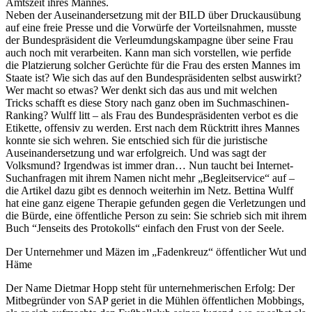
Amtszeit ihres Mannes.
Neben der Auseinandersetzung mit der BILD über Druckausübung
auf eine freie Presse und die Vorwürfe der Vorteilsnahmen, musste
der Bundespräsident die Verleumdungskampagne über seine Frau
auch noch mit verarbeiten. Kann man sich vorstellen, wie perfide
die Platzierung solcher Gerüchte für die Frau des ersten Mannes im
Staate ist? Wie sich das auf den Bundespräsidenten selbst auswirkt?
Wer macht so etwas? Wer denkt sich das aus und mit welchen
Tricks schafft es diese Story nach ganz oben im Suchmaschinen-
Ranking? Wulff litt – als Frau des Bundespräsidenten verbot es die
Etikette, offensiv zu werden. Erst nach dem Rücktritt ihres Mannes
konnte sie sich wehren. Sie entschied sich für die juristische
Auseinandersetzung und war erfolgreich. Und was sagt der
Volksmund? Irgendwas ist immer dran… Nun taucht bei Internet-
Suchanfragen mit ihrem Namen nicht mehr „Begleitservice“ auf –
die Artikel dazu gibt es dennoch weiterhin im Netz. Bettina Wulff
hat eine ganz eigene Therapie gefunden gegen die Verletzungen und
die Bürde, eine öffentliche Person zu sein: Sie schrieb sich mit ihrem
Buch “Jenseits des Protokolls“ einfach den Frust von der Seele.
Der Unternehmer und Mäzen im „Fadenkreuz“ öffentlicher Wut und
Häme
Der Name Dietmar Hopp steht für unternehmerischen Erfolg: Der
Mitbegründer von SAP geriet in die Mühlen öffentlichen Mobbings,