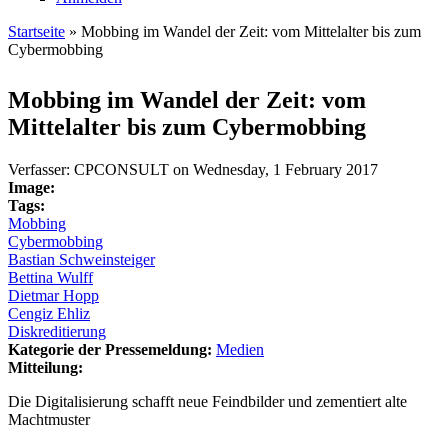
Startseite
» Mobbing im Wandel der Zeit: vom Mittelalter bis zum
Cybermobbing
Sie sind hier
Mobbing im Wandel der Zeit: vom
Mittelalter bis zum Cybermobbing
Verfasser:
CPCONSULT
on
Wednesday, 1 February 2017
Image:
Tags:
Mobbing
Cybermobbing
Bastian Schweinsteiger
Bettina Wulff
Dietmar Hopp
Cengiz Ehliz
Diskreditierung
Kategorie der Pressemeldung:
Medien
Mitteilung:
Die Digitalisierung schafft neue Feindbilder und zementiert alte
Machtmuster