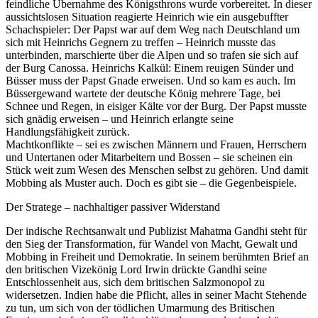
feindliche Übernahme des Königsthrons wurde vorbereitet. In dieser
aussichtslosen Situation reagierte Heinrich wie ein ausgebuffter
Schachspieler: Der Papst war auf dem Weg nach Deutschland um
sich mit Heinrichs Gegnern zu treffen – Heinrich musste das
unterbinden, marschierte über die Alpen und so trafen sie sich auf
der Burg Canossa. Heinrichs Kalkül: Einem reuigen Sünder und
Büsser muss der Papst Gnade erweisen. Und so kam es auch. Im
Büssergewand wartete der deutsche König mehrere Tage, bei
Schnee und Regen, in eisiger Kälte vor der Burg. Der Papst musste
sich gnädig erweisen – und Heinrich erlangte seine
Handlungsfähigkeit zurück.
Machtkonflikte – sei es zwischen Männern und Frauen, Herrschern
und Untertanen oder Mitarbeitern und Bossen – sie scheinen ein
Stück weit zum Wesen des Menschen selbst zu gehören. Und damit
Mobbing als Muster auch. Doch es gibt sie – die Gegenbeispiele.
Der Stratege – nachhaltiger passiver Widerstand
Der indische Rechtsanwalt und Publizist Mahatma Gandhi steht für
den Sieg der Transformation, für Wandel von Macht, Gewalt und
Mobbing in Freiheit und Demokratie. In seinem berühmten Brief an
den britischen Vizekönig Lord Irwin drückte Gandhi seine
Entschlossenheit aus, sich dem britischen Salzmonopol zu
widersetzen. Indien habe die Pflicht, alles in seiner Macht Stehende
zu tun, um sich von der tödlichen Umarmung des Britischen