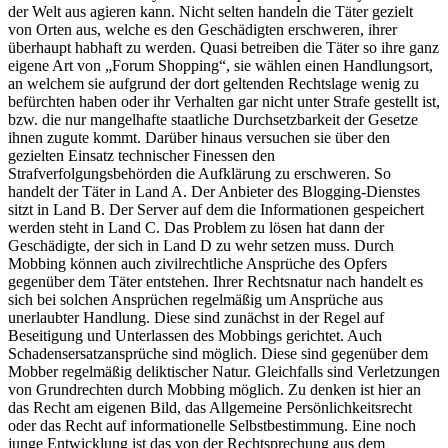
der Welt aus agieren kann. Nicht selten handeln die Täter gezielt
von Orten aus, welche es den Geschädigten erschweren, ihrer
überhaupt habhaft zu werden. Quasi betreiben die Täter so ihre ganz
eigene Art von „Forum Shopping“, sie wählen einen Handlungsort,
an welchem sie aufgrund der dort geltenden Rechtslage wenig zu
befürchten haben oder ihr Verhalten gar nicht unter Strafe gestellt ist,
bzw. die nur mangelhafte staatliche Durchsetzbarkeit der Gesetze
ihnen zugute kommt. Darüber hinaus versuchen sie über den
gezielten Einsatz technischer Finessen den
Strafverfolgungsbehörden die Aufklärung zu erschweren. So
handelt der Täter in Land A. Der Anbieter des Blogging-Dienstes
sitzt in Land B. Der Server auf dem die Informationen gespeichert
werden steht in Land C. Das Problem zu lösen hat dann der
Geschädigte, der sich in Land D zu wehr setzen muss. Durch
Mobbing können auch zivilrechtliche Ansprüche des Opfers
gegenüber dem Täter entstehen. Ihrer Rechtsnatur nach handelt es
sich bei solchen Ansprüchen regelmäßig um Ansprüche aus
unerlaubter Handlung. Diese sind zunächst in der Regel auf
Beseitigung und Unterlassen des Mobbings gerichtet. Auch
Schadensersatzansprüche sind möglich. Diese sind gegenüber dem
Mobber regelmäßig deliktischer Natur. Gleichfalls sind Verletzungen
von Grundrechten durch Mobbing möglich. Zu denken ist hier an
das Recht am eigenen Bild, das Allgemeine Persönlichkeitsrecht
oder das Recht auf informationelle Selbstbestimmung. Eine noch
junge Entwicklung ist das von der Rechtsprechung aus dem