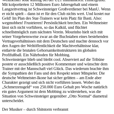
Mit kolportierten 12 Millionen Euro Jahresgehalt und einem
Langzeitvertrag ist Schweinsteiger Großverdiener bei ManU. Wenn
er nicht spielt – dann ist er für den Club nichts wert. Und kostet nur
Geld! Im Plan des Star-Trainers war kein Platz für Basti. Also:
wegmobben! Frustrieren! Persönlichkeit brechen. Ein Weltmeister
lässt sich nicht vorführen, so das Kalkül, und flüchtet
schnellstmöglich zum nächsten Verein. Mourinho hielt sich mit
seiner Vorgehensweise zwar an die Buchstaben eines bestehenden
Vertragsverhältnisses mit dem Deutschen und machte dennoch vor
den Augen der Weltöffentlichkeit die Machtverhältnisse klar,
entlarvte die brutalen Gehorsamkeitsstrukturen im globalen
Profifußball. Ein Nährboden für Mobbing.
Schweinsteiger blieb und bleibt cool. Abserviert auf die Tribüne
postete er ausschließlich positive Kommentare und wünschte dem
Trainer mit der Mannschaft viel Glück. Das wiederum brachte ihm
die Sympathien der Fans und den Respekt seiner Mitspieler. Die
deutsche Weltmeister-Ikone hat sicher gelitten – am Ende aber
Charakter gezeigt und sich nicht vorführen lassen. Wobei das
„Schmerzensgeld“ von 250.000 Euro Gehalt pro Woche natürlich
ein gutes Argument ist dem Mobbing zu widerstehen, was die
Situation von Schweinsteiger gegenüber „Otto Normal“ diametral
unterscheidet.
Der Musiker – durch Shitstorm verbrannt