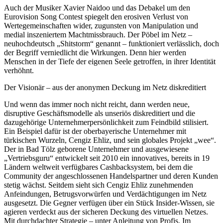
Auch der Musiker Xavier Naidoo und das Debakel um den
Eurovision Song Contest spiegelt den erosiven Verlust von
Wertegemeinschaften wider, zugunsten von Manipulation und
medial inszeniertem Machtmissbrauch. Der Pöbel im Netz –
neuhochdeutsch „Shitstorm“ genannt – funktioniert verlässlich, doch
der Begriff verniedlicht die Wirkungen. Denn hier werden
Menschen in der Tiefe der eigenen Seele getroffen, in ihrer Identität
verhöhnt.
Der Visionär – aus der anonymen Deckung im Netz diskreditiert
Und wenn das immer noch nicht reicht, dann werden neue,
disruptive Geschäftsmodelle als unseriös diskreditiert und die
dazugehörige Unternehmerpersönlichkeit zum Feindbild stilisiert.
Ein Beispiel dafür ist der oberbayerische Unternehmer mit
türkischen Wurzeln, Cengiz Ehliz, und sein globales Projekt „wee“.
Der in Bad Tölz geborene Unternehmer und ausgewiesene
„Vertriebsguru“ entwickelt seit 2010 ein innovatives, bereits in 19
Ländern weltweit verfügbares Cashbacksystem, bei dem die
Community der angeschlossenen Handelspartner und deren Kunden
stetig wächst. Seitdem sieht sich Cengiz Ehliz zunehmenden
Anfeindungen, Betrugsvorwürfen und Verdächtigungen im Netz
ausgesetzt. Die Gegner verfügen über ein Stück Insider-Wissen, sie
agieren verdeckt aus der sicheren Deckung des virtuellen Netzes.
Mit durchdachter Strategie – unter Anleitung von Profis. Im