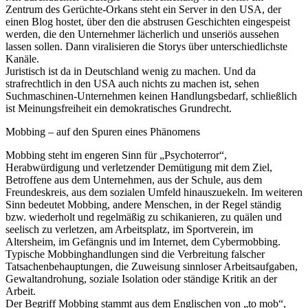
Zentrum des Gerüchte-Orkans steht ein Server in den USA, der
einen Blog hostet, über den die abstrusen Geschichten eingespeist
werden, die den Unternehmer lächerlich und unseriös aussehen
lassen sollen. Dann viralisieren die Storys über unterschiedlichste
Kanäle.
Juristisch ist da in Deutschland wenig zu machen. Und da
strafrechtlich in den USA auch nichts zu machen ist, sehen
Suchmaschinen-Unternehmen keinen Handlungsbedarf, schließlich
ist Meinungsfreiheit ein demokratisches Grundrecht.
Mobbing – auf den Spuren eines Phänomens
Mobbing steht im engeren Sinn für „Psychoterror“,
Herabwürdigung und verletzender Demütigung mit dem Ziel,
Betroffene aus dem Unternehmen, aus der Schule, aus dem
Freundeskreis, aus dem sozialen Umfeld hinauszuekeln. Im weiteren
Sinn bedeutet Mobbing, andere Menschen, in der Regel ständig
bzw. wiederholt und regelmäßig zu schikanieren, zu quälen und
seelisch zu verletzen, am Arbeitsplatz, im Sportverein, im
Altersheim, im Gefängnis und im Internet, dem Cybermobbing.
Typische Mobbinghandlungen sind die Verbreitung falscher
Tatsachenbehauptungen, die Zuweisung sinnloser Arbeitsaufgaben,
Gewaltandrohung, soziale Isolation oder ständige Kritik an der
Arbeit.
Der Begriff Mobbing stammt aus dem Englischen von „to mob“,