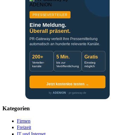
PRESSEVERTEILER
Eine Meldung.
Überall präsent.
PR-Gateway verteilt Ihre Pressemitteilung
automatisch an hunderte relevante Kanäle.
200+
5 Min.
Gratis
Verteiler-
bis zur
Einstieg
kanäle
Veröffentlichung
möglich
Jetzt kostenlos testen →
by
ADENION
· pr-gateway.de
Kategorien
Firmen
Freizeit
IT und Internet