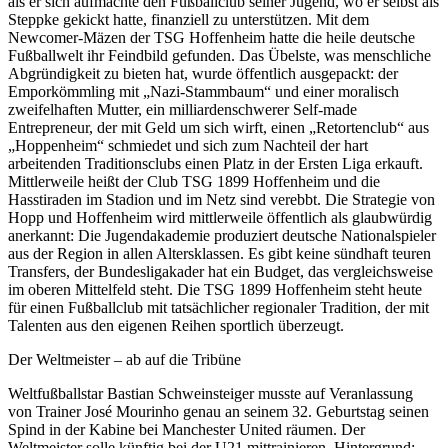
als er sich aufmachte den Fußballclub seiner Jugend, wo er selbst als
Steppke gekickt hatte, finanziell zu unterstützen. Mit dem
Newcomer-Mäzen der TSG Hoffenheim hatte die heile deutsche
Fußballwelt ihr Feindbild gefunden. Das Übelste, was menschliche
Abgründigkeit zu bieten hat, wurde öffentlich ausgepackt: der
Emporkömmling mit „Nazi-Stammbaum“ und einer moralisch
zweifelhaften Mutter, ein milliardenschwerer Self-made
Entrepreneur, der mit Geld um sich wirft, einen „Retortenclub“ aus
„Hoppenheim“ schmiedet und sich zum Nachteil der hart
arbeitenden Traditionsclubs einen Platz in der Ersten Liga erkauft.
Mittlerweile heißt der Club TSG 1899 Hoffenheim und die
Hasstiraden im Stadion und im Netz sind verebbt. Die Strategie von
Hopp und Hoffenheim wird mittlerweile öffentlich als glaubwürdig
anerkannt: Die Jugendakademie produziert deutsche Nationalspieler
aus der Region in allen Altersklassen. Es gibt keine sündhaft teuren
Transfers, der Bundesligakader hat ein Budget, das vergleichsweise
im oberen Mittelfeld steht. Die TSG 1899 Hoffenheim steht heute
für einen Fußballclub mit tatsächlicher regionaler Tradition, der mit
Talenten aus den eigenen Reihen sportlich überzeugt.
Der Weltmeister – ab auf die Tribüne
Weltfußballstar Bastian Schweinsteiger musste auf Veranlassung
von Trainer José Mourinho genau an seinem 32. Geburtstag seinen
Spind in der Kabine bei Manchester United räumen. Der
Weltmeister solle künftig bei der U21 mittrainieren. Hintergrund: