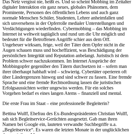
Das Netz vergisst nie, heißt es. Und so scheint Mobbing im Zeitalter
digitaler Interaktion ein ganz neues, globales Phänomen, dem
Prominente, Personen des öffentlichen Lebens und auch ganz
normale Menschen Schüler, Studenten, Lehrer anheimfallen und
sich unversehens in der Opferrolle medialer Unterstellungen und
Verdächtigungen wiederfinden. Cybermobbing – das Mobbing im
Internet ist weltweit tagtäglich und rund um die Uhr möglich und
bedeutet für die Betroffenen Angriffe schier aus dem Off.
Ungeheuer wirksam, feige, weil der Täter dem Opfer nicht in die
Augen schauen muss und hocheffizient, was Beschädigung der
persönlichen Integrität und Reputation anbelangt. Juristisch ist dem
Problem schwer nachzukommen. Im Internet Ansprüche der
Mobbingopfer gegenüber den Tätern durchsetzen ist – sofern man
ihrer überhaupt habhaft wird – schwierig. Cybertäter operieren oft
über Ländergrenzen hinweg und sind schwer zu fassen. Eine fremde
Sprache und eine fremde Rechtsordnung lassen die juristischen
Erfolgsaussichten weiter ungewiss werden. Für ein solches
Vorgehen bedarf es eines langen Atems – finanziell und mental.
Die erste Frau im Staat – eine professionelle Begleiterin?
Bettina Wulff, Ehefrau des Ex-Bundespräsidenten Christian Wulff,
sah sich Begleitservice-Gerüchten ausgesetzt. Gab man ihren
Namen bei Google ein, lauteten verwandte Suchbegriffe u.a.
„Begleitservice“. Es waren die letzten Monate in der unglücklichen