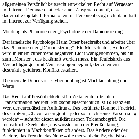
allgemeinen Persönlichkeitsrecht entwickelten Recht auf Vergessen
im Internet. Demnach hat jeder einen Anspruch darauf, dass
dauerhafte digitale Informationen mit Personenbezug nicht dauerhaft
im Internet zur Verfügung stehen.
Mobbing als Phänomen der „Psychologie der Dämonisierung“
Der israelische Psychologe Haim Omer beschreibt und arbeitet über
das Phänomen der „Dämonisierung“. Ein Mensch, der „Andere“,
wird in einem zunehmend negativen Licht wahrgenommen, bis hin
zum „Monster“, das bekämpft werden muss. Ein Teufelskreis aus
Verdächtigungen und Verstrickungen beginnt, der zu einem
destruktiv geführten Konflikt eskaliert.
Die mentale Dimension: Cybermobbing ist Machtausübung über
Werte
Das Recht auf Persönlichkeit ist im Zeitalter der digitalen
Transformation bedroht. Philosophiegeschichtlich ist Toleranz ein
Wert der europäischen Aufklärung. Das berühmte Bonmot Friedrich
des Großen „Chacun a son gout – jeder soll nach seiner Fasson selig
werden“ – steht für diesen aufklärerischen Toleranzbegriff. Die
menschliche Seele aber, das wusste auch der Preußenkönig,
funktioniert in Machtkonflikten oft anders. Das Andere oder der
Andere, das Fremde, das Neue – die menschliche Psyche ist so