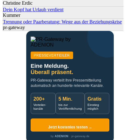
Christine Erdic
Dein Kopf hat Urlaub verdient
Kummer
Trennung oder Paarberatung: Wege aus der Beziehungskrise
pr-gateway
PRESSEVERTEILER
Eine Meldung.
Überall präsent.
PR-Gateway verteilt Ihre Pressemitteilung
automatisch an hunderte relevante Kanäle.
200+
5 Min.
Gratis
Verteiler-
bis zur
Einstieg
kanäle
Veröffentlichung
möglich
Jetzt kostenlos testen →
by
ADENION
· pr-gateway.de