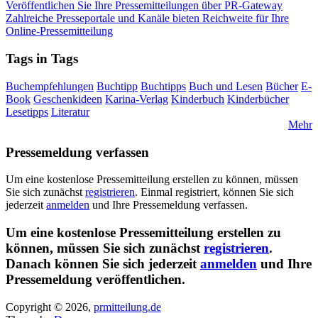
Veröffentlichen Sie Ihre Pressemitteilungen über PR-Gateway
Zahlreiche Presseportale und Kanäle bieten Reichweite für Ihre
Online-Pressemitteilung
Tags in Tags
Buchempfehlungen
Buchtipp
Buchtipps
Buch und Lesen
Bücher
E-
Book
Geschenkideen
Karina-Verlag
Kinderbuch
Kinderbücher
Lesetipps
Literatur
Mehr
Pressemeldung verfassen
Um eine kostenlose Pressemitteilung erstellen zu können, müssen
Sie sich zunächst
registrieren
. Einmal registriert, können Sie sich
jederzeit
anmelden
und Ihre Pressemeldung verfassen.
Um eine kostenlose Pressemitteilung erstellen zu
können, müssen Sie sich zunächst
registrieren
.
Danach können Sie sich jederzeit
anmelden
und Ihre
Pressemeldung veröffentlichen.
Copyright © 2026,
prmitteilung.de