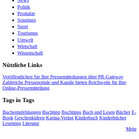
News
Politik
Produkte
Sonstiges
Sport
Tourismus
Umwelt
Wirtschaft
Wissenschaft
Nützliche Links
Veröffentlichen Sie Ihre Pressemitteilungen über PR-Gateway
Zahlreiche Presseportale und Kanäle bieten Reichweite für Ihre
Online-Pressemitteilung
Tags in Tags
Buchempfehlungen
Buchtipp
Buchtipps
Buch und Lesen
Bücher
E-
Book
Geschenkideen
Karina-Verlag
Kinderbuch
Kinderbücher
Lesetipps
Literatur
Mehr