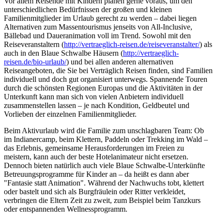
Vor allem Reisende mit Kindern planen gerne voraus, um den
unterschiedlichen Bedürfnissen der großen und kleinen
Familienmitglieder im Urlaub gerecht zu werden – dabei liegen
Alternativen zum Massentourismus jenseits von All-Inclusive,
Bällebad und Daueranimation voll im Trend. Sowohl mit den
Reiseveranstaltern (
http://vertraeglich-reisen.de/reiseveranstalter/
) als
auch in den Blaue Schwalbe Häusern (
http://vertraeglich-
reisen.de/bio-urlaub/
) und bei allen anderen alternativen
Reiseangeboten, die Sie bei Verträglich Reisen finden, sind Familien
individuell und doch gut organisiert unterwegs. Spannende Touren
durch die schönsten Regionen Europas und die Aktivitäten in der
Unterkunft kann man sich von vielen Anbietern individuell
zusammenstellen lassen – je nach Kondition, Geldbeutel und
Vorlieben der einzelnen Familienmitglieder.
Beim Aktivurlaub wird die Familie zum unschlagbaren Team: Ob
im Indianercamp, beim Klettern, Paddeln oder Trekking im Wald –
das Erlebnis, gemeinsame Herausforderungen im Freien zu
meistern, kann auch der beste Hotelanimateur nicht ersetzen.
Dennoch bieten natürlich auch viele Blaue Schwalbe-Unterkünfte
Betreuungsprogramme für Kinder an – da heißt es dann aber
"Fantasie statt Animation". Während der Nachwuchs tobt, klettert
oder bastelt und sich als Burgfräulein oder Ritter verkleidet,
verbringen die Eltern Zeit zu zweit, zum Beispiel beim Tanzkurs
oder entspannenden Wellnessprogramm.