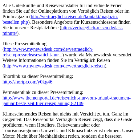
Alle Unterkünfte und Reiseveranstalter für individuelle Ferien
finden Sie auf der Onlineplatform von Verträglich Reisen oder im
Printmagazin (
http://vertraeglich-reisen.de/kontakt/magazin-
bestellen.php
). Besondere Angebote für Kurzentschlossene finden
Sie in unserer Restplatzbörse (
http://vertraeglich-reisen.de/last-
minute/
).
Diese Pressemitteilung
(
http://www.mynewsdesk.com/de/vertraeglich-
reisen/pressreleases/nicht-nur...
) wurde via Mynewsdesk versendet.
Weitere Informationen finden Sie im Verträglich Reisen
(
http://www.mynewsdesk.com/de/vertraeglich-reisen
).
Shortlink zu dieser Pressemitteilung:
http://shortpr.com/y0kg46
Permanentlink zu dieser Pressemitteilung:
http://www.themenportal.de/reise/nicht-nur-vom-urlaub-traeumen-
januar-beste-zeit-fuer-reiseplanung-82149
Klimaschonendes Reisen hat nichts mit Verzicht zu tun. Ganz im
Gegenteil: Das Reiseportal Verträglich Reisen zeigt, dass die Gäste
profitieren, wenn Hoteliers, Reiseveranstalter oder
Tourismusregionen Umwelt- und Klimaschutz ernst nehmen. Unser
Motto: Nicht über Nachhaltigkeit reden, sondern die besseren