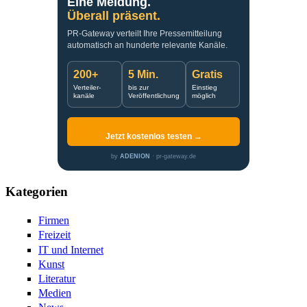
Eine Meldung.
Überall präsent.
PR-Gateway verteilt Ihre Pressemitteilung
automatisch an hunderte relevante Kanäle.
200+
5 Min.
Gratis
Verteiler-
bis zur
Einstieg
kanäle
Veröffentlichung
möglich
Jetzt kostenlos testen →
by
ADENION
· pr-gateway.de
Kategorien
Firmen
Freizeit
IT und Internet
Kunst
Literatur
Medien