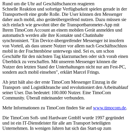
Rund um die Uhr auf Geschäftschancen reagieren
Schnelle Reaktion und sofortige Verfügbarkeit spielen gerade in der
Transportwelt eine große Rolle. Die User können den Messenger
daher auch mobil, also geräteübergreifend nutzen. Dazu müssen sie
sich einfach wie gewohnt über die Transportbarometer-App mit
Ihrem TimoCom Account an einem mobilen Gerät anmelden und
automatisch werden alle ihre Kontakte und Chatinhalte
synchronisiert. "Ein Device-übergreifender Messenger ist insofern
von Vorteil, als dass unsere Nutzer vor allem nach Geschäftsschluss
mobil in der Frachtenbörse unterwegs sind. Sei es, um schon
Geschäfte für den nächsten Tag klarzumachen oder sich vorab einen
Überblick zu verschaffen. Mit unserem Messenger können die
Nutzer den letzten Stand der Unterhaltungen nicht nur am Fest-PC,
sondern auch mobil einsehen", erklärt Marcel Frings.
Ab jetzt hält also der erste TimoCom Messenger Einzug in die
Transport- und Logistikbranche und revolutioniert den Arbeitsablauf
seiner User. Das bedeutet: 100.000 Nutzer. Eine TimoCom
Community. Überall miteinander verbunden.
Mehr Informationen zu TimoCom finden Sie auf
www.timocom.de
.
Die TimoCom Soft- und Hardware GmbH wurde 1997 gegründet
und ist ein IT-Dienstleister für alle am Transport beteiligten
Unternehmen. In wenigen Jahren hat sich das Start-up zum