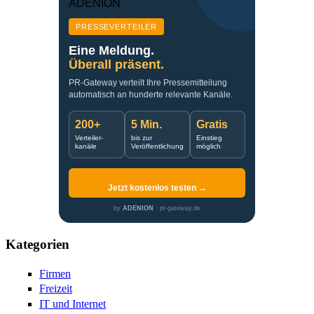
PRESSEVERTEILER
Eine Meldung.
Überall präsent.
PR-Gateway verteilt Ihre Pressemitteilung
automatisch an hunderte relevante Kanäle.
200+
5 Min.
Gratis
Verteiler-
bis zur
Einstieg
kanäle
Veröffentlichung
möglich
Jetzt kostenlos testen →
by
ADENION
· pr-gateway.de
Kategorien
Firmen
Freizeit
IT und Internet