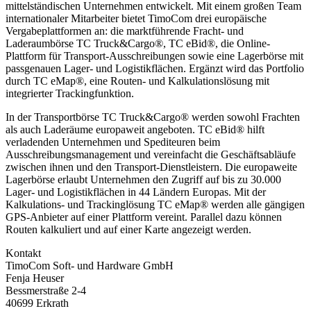
mittelständischen Unternehmen entwickelt. Mit einem großen Team
internationaler Mitarbeiter bietet TimoCom drei europäische
Vergabeplattformen an: die marktführende Fracht- und
Laderaumbörse TC Truck&Cargo®, TC eBid®, die Online-
Plattform für Transport-Ausschreibungen sowie eine Lagerbörse mit
passgenauen Lager- und Logistikflächen. Ergänzt wird das Portfolio
durch TC eMap®, eine Routen- und Kalkulationslösung mit
integrierter Trackingfunktion.
In der Transportbörse TC Truck&Cargo® werden sowohl Frachten
als auch Laderäume europaweit angeboten. TC eBid® hilft
verladenden Unternehmen und Spediteuren beim
Ausschreibungsmanagement und vereinfacht die Geschäftsabläufe
zwischen ihnen und den Transport-Dienstleistern. Die europaweite
Lagerbörse erlaubt Unternehmen den Zugriff auf bis zu 30.000
Lager- und Logistikflächen in 44 Ländern Europas. Mit der
Kalkulations- und Trackinglösung TC eMap® werden alle gängigen
GPS-Anbieter auf einer Plattform vereint. Parallel dazu können
Routen kalkuliert und auf einer Karte angezeigt werden.
Kontakt
TimoCom Soft- und Hardware GmbH
Fenja Heuser
Bessmerstraße 2-4
40699 Erkrath