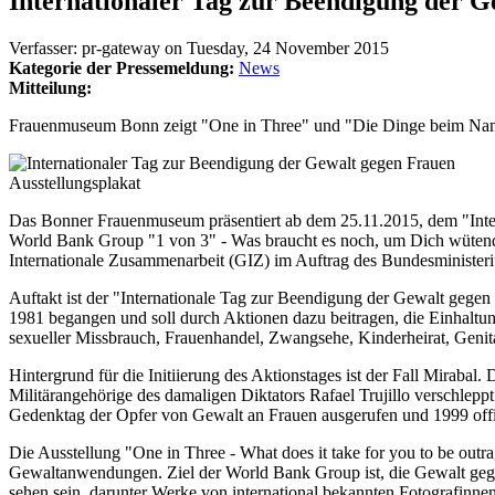
Internationaler Tag zur Beendigung der G
Verfasser:
pr-gateway
on
Tuesday, 24 November 2015
Kategorie der Pressemeldung:
News
Mitteilung:
Frauenmuseum Bonn zeigt "One in Three" und "Die Dinge beim Na
Ausstellungsplakat
Das Bonner Frauenmuseum präsentiert ab dem 25.11.2015, dem "Inter
World Bank Group "1 von 3" - Was braucht es noch, um Dich wütend 
Internationale Zusammenarbeit (GIZ) im Auftrag des Bundesminister
Auftakt ist der "Internationale Tag zur Beendigung der Gewalt gege
1981 begangen und soll durch Aktionen dazu beitragen, die Einhal
sexueller Missbrauch, Frauenhandel, Zwangsehe, Kinderheirat, Geni
Hintergrund für die Initiierung des Aktionstages ist der Fall Mirab
Militärangehörige des damaligen Diktators Rafael Trujillo verschlep
Gedenktag der Opfer von Gewalt an Frauen ausgerufen und 1999 offizi
Die Ausstellung "One in Three - What does it take for you to be outra
Gewaltanwendungen. Ziel der World Bank Group ist, die Gewalt gegen
sehen sein, darunter Werke von international bekannten Fotografinn