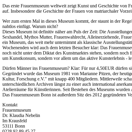
Das erste Frauenmuseum weltweit zeigt Kunst und Geschichte von Frau
auf. Insbesondere die Geschichte der Frauen von matriarchaler Vorzeit
Wer zum ersten Mal in dieses Museum kommt, der staunt in der Regel
nahtlos einfügt. Warum nicht?
Dieses Museum ist definitiv näher am Puls der Zeit: Die Ausstellunge
Sexhandel, Mythos Mutter, Frauenwahlrecht, Alleinerziehende, Frauen
ein Museum, das weit mehr unternimmt als klassische Ausstellungstä
Wochenenden wird auch dem letzten Besucher klar: Das Frauenmuseum i
noch nicht unter dem Diktat des Kunstmarktes stehen, sondern noch fr
um Kunstkonsum, sondern vor allem um das aktive Kunsterlebnis - leicht
Dürfen Männer ins Frauenmuseum? Klar: Für nur 4,50EUR dürfen sie s
Gegründet wurde das Museum 1981 von Marianne Pitzen, der heutigen
Kultur, Forschung e.V." mit knapp 400 Mitgliedern. Mittlerweile sc
unterschiedlichen Archiven längst zu einer auch international anerk
Atelierräume für Künstlerinnen. Seit Bestehen des Museums wurden Ar
Das Frauenmuseum Bonn ist außerdem Sitz des 2012 gegründeten Ve
Kontakt
Frauenmuseum
Dr. Klaudia Nebelin
Im Krausfeld
53111 Bonn
0228 92 89 45 27