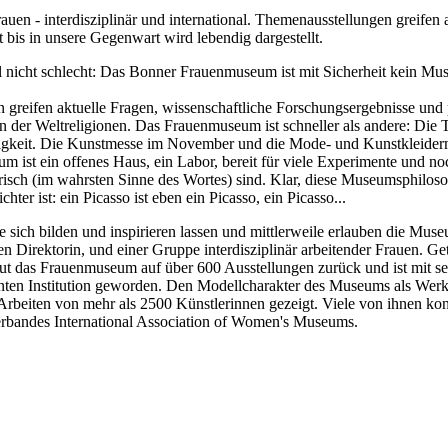
en - interdisziplinär und international. Themenausstellungen greifen
 bis in unsere Gegenwart wird lebendig dargestellt.
 nicht schlecht: Das Bonner Frauenmuseum ist mit Sicherheit kein Mus
n greifen aktuelle Fragen, wissenschaftliche Forschungsergebnisse und
 der Weltreligionen. Das Frauenmuseum ist schneller als andere: Die 
tigkeit. Die Kunstmesse im November und die Mode- und Kunstkleiderm
st ein offenes Haus, ein Labor, bereit für viele Experimente und noch
isch (im wahrsten Sinne des Wortes) sind. Klar, diese Museumsphilosop
er ist: ein Picasso ist eben ein Picasso, ein Picasso...
ich bilden und inspirieren lassen und mittlerweile erlauben die Muse
 Direktorin, und einer Gruppe interdisziplinär arbeitender Frauen. 
haut das Frauenmuseum auf über 600 Ausstellungen zurück und ist mit 
annten Institution geworden. Den Modellcharakter des Museums als Werks
beiten von mehr als 2500 Künstlerinnen gezeigt. Viele von ihnen konn
rbandes International Association of Women's Museums.