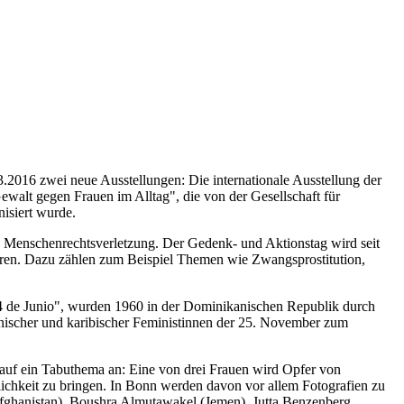
2016 zwei neue Ausstellungen: Die internationale Ausstellung der
lt gegen Frauen im Alltag", die von der Gesellschaft für
isiert wurde.
te Menschenrechtsverletzung. Der Gedenk- und Aktionstag wird seit
ren. Dazu zählen zum Beispiel Themen wie Zwangsprostitution,
 14 de Junio", wurden 1960 in der Dominikanischen Republik durch
kanischer und karibischer Feministinnen der 25. November zum
lt auf ein Tabuthema an: Eine von drei Frauen wird Opfer von
ichkeit zu bringen. In Bonn werden davon vor allem Fotografien zu
Afghanistan), Boushra Almutawakel (Jemen), Jutta Benzenberg