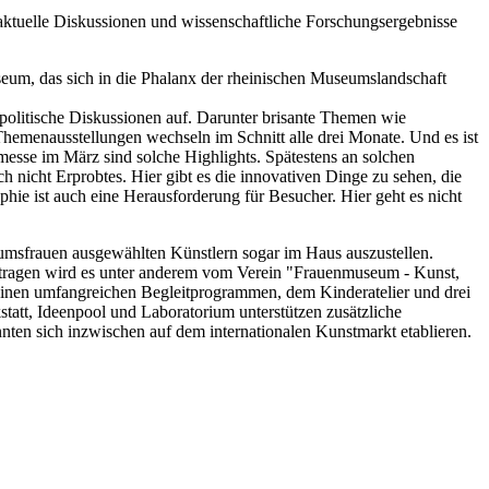
 aktuelle Diskussionen und wissenschaftliche Forschungsergebnisse
eum, das sich in die Phalanx der rheinischen Museumslandschaft
 politische Diskussionen auf. Darunter brisante Themen wie
Themenausstellungen wechseln im Schnitt alle drei Monate. Und es ist
esse im März sind solche Highlights. Spätestens an solchen
 nicht Erprobtes. Hier gibt es die innovativen Dinge zu sehen, die
hie ist auch eine Herausforderung für Besucher. Hier geht es nicht
umsfrauen ausgewählten Künstlern sogar im Haus auszustellen.
Getragen wird es unter anderem vom Verein "Frauenmuseum - Kunst,
seinen umfangreichen Begleitprogrammen, dem Kinderatelier und drei
tatt, Ideenpool und Laboratorium unterstützen zusätzliche
ten sich inzwischen auf dem internationalen Kunstmarkt etablieren.