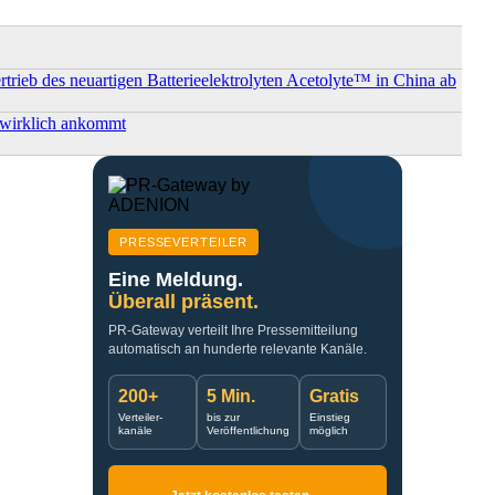
rtrieb des neuartigen Batterieelektrolyten Acetolyte™ in China ab
s wirklich ankommt
PRESSEVERTEILER
Eine Meldung.
Überall präsent.
PR-Gateway verteilt Ihre Pressemitteilung
automatisch an hunderte relevante Kanäle.
200+
5 Min.
Gratis
Verteiler-
bis zur
Einstieg
kanäle
Veröffentlichung
möglich