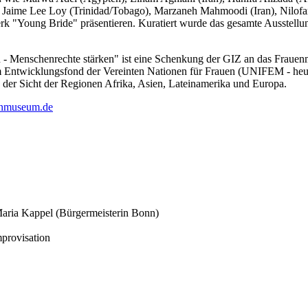
aime Lee Loy (Trinidad/Tobago), Marzaneh Mahmoodi (Iran), Nilofar P
 "Young Bride" präsentieren. Kuratiert wurde das gesamte Ausstellu
- Menschenrechte stärken" ist eine Schenkung der GIZ an das Frau
em Entwicklungsfond der Vereinten Nationen für Frauen (UNIFEM - he
der Sicht der Regionen Afrika, Asien, Lateinamerika und Europa.
nmuseum.de
aria Kappel (Bürgermeisterin Bonn)
mprovisation