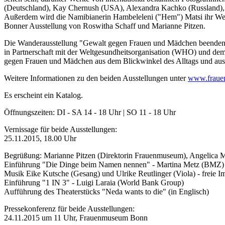
(Deutschland), Kay Chernush (USA), Alexandra Kachko (Russland), J
Außerdem wird die Namibianerin Hambeleleni ("Hem") Matsi ihr Werk
Bonner Ausstellung von Roswitha Schaff und Marianne Pitzen.
Die Wanderausstellung "Gewalt gegen Frauen und Mädchen beenden 
in Partnerschaft mit der Weltgesundheitsorganisation (WHO) und d
gegen Frauen und Mädchen aus dem Blickwinkel des Alltags und aus 
Weitere Informationen zu den beiden Ausstellungen unter
www.fraue
Es erscheint ein Katalog.
Öffnungszeiten: DI - SA 14 - 18 Uhr | SO 11 - 18 Uhr
Vernissage für beide Ausstellungen:
25.11.2015, 18.00 Uhr
Begrüßung: Marianne Pitzen (Direktorin Frauenmuseum), Angelica M
Einführung "Die Dinge beim Namen nennen" - Martina Metz (BMZ)
Musik Eike Kutsche (Gesang) und Ulrike Reutlinger (Viola) - freie I
Einführung "1 IN 3" - Luigi Laraia (World Bank Group)
Aufführung des Theaterstücks "Neda wants to die" (in Englisch)
Pressekonferenz für beide Ausstellungen:
24.11.2015 um 11 Uhr, Frauenmuseum Bonn