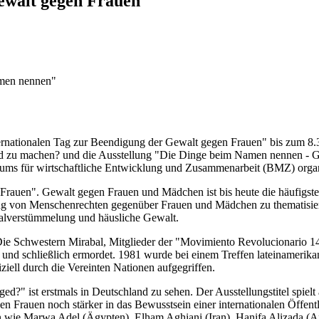
ewalt gegen Frauen
men nennen"
nationalen Tag zur Beendigung der Gewalt gegen Frauen" bis zum 8.3.
zu machen? und die Ausstellung "Die Dinge beim Namen nennen - Gewa
iums für wirtschaftliche Entwicklung und Zusammenarbeit (BMZ) organ
n Frauen". Gewalt gegen Frauen und Mädchen ist bis heute die häufigs
tung von Menschenrechten gegenüber Frauen und Mädchen zu thematisie
talverstümmelung und häusliche Gewalt.
al. Die Schwestern Mirabal, Mitglieder der "Movimiento Revolucionario
pt und schließlich ermordet. 1981 wurde bei einem Treffen lateinameri
ell durch die Vereinten Nationen aufgegriffen.
ged?" ist erstmals in Deutschland zu sehen. Der Ausstellungstitel spie
 Frauen noch stärker in das Bewusstsein einer internationalen Öffentl
en wie Marwa Adel (Ägypten), Elham Aghiani (Iran), Hanifa Alizada (