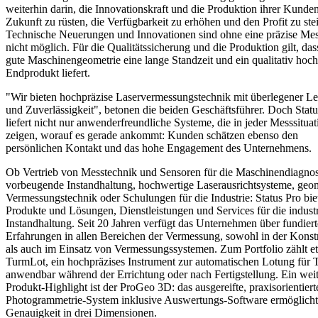
weiterhin darin, die Innovationskraft und die Produktion ihrer Kunden
Zukunft zu rüsten, die Verfügbarkeit zu erhöhen und den Profit zu ste
Technische Neuerungen und Innovationen sind ohne eine präzise Mes
nicht möglich. Für die Qualitätssicherung und die Produktion gilt, das
gute Maschinengeometrie eine lange Standzeit und ein qualitativ hoc
Endprodukt liefert.
"Wir bieten hochpräzise Laservermessungstechnik mit überlegener Le
und Zuverlässigkeit", betonen die beiden Geschäftsführer. Doch Statu
liefert nicht nur anwenderfreundliche Systeme, die in jeder Messsituat
zeigen, worauf es gerade ankommt: Kunden schätzen ebenso den
persönlichen Kontakt und das hohe Engagement des Unternehmens.
Ob Vertrieb von Messtechnik und Sensoren für die Maschinendiagnos
vorbeugende Instandhaltung, hochwertige Laserausrichtsysteme, geo
Vermessungstechnik oder Schulungen für die Industrie: Status Pro bie
Produkte und Lösungen, Dienstleistungen und Services für die industr
Instandhaltung. Seit 20 Jahren verfügt das Unternehmen über fundiert
Erfahrungen in allen Bereichen der Vermessung, sowohl in der Konst
als auch im Einsatz von Vermessungssystemen. Zum Portfolio zählt e
TurmLot, ein hochpräzises Instrument zur automatischen Lotung für 
anwendbar während der Errichtung oder nach Fertigstellung. Ein weit
Produkt-Highlight ist der ProGeo 3D: das ausgereifte, praxisorientiert
Photogrammetrie-System inklusive Auswertungs-Software ermöglicht
Genauigkeit in drei Dimensionen.