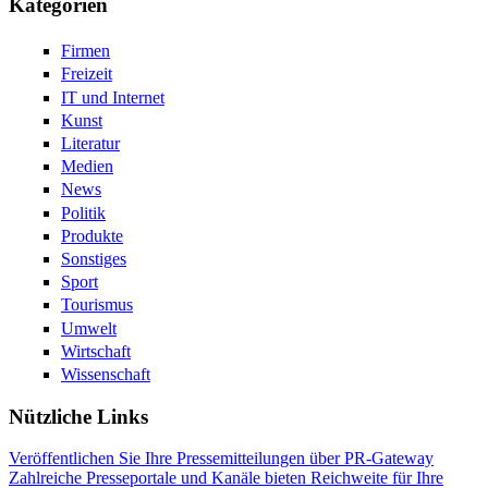
Kategorien
Firmen
Freizeit
IT und Internet
Kunst
Literatur
Medien
News
Politik
Produkte
Sonstiges
Sport
Tourismus
Umwelt
Wirtschaft
Wissenschaft
Nützliche Links
Veröffentlichen Sie Ihre Pressemitteilungen über PR-Gateway
Zahlreiche Presseportale und Kanäle bieten Reichweite für Ihre