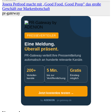
Josera Petfood macht mit „Good Food. Good Poop" das große
Geschäft zur Markenbotschaft
pr-gateway
PRESSEVERTEILER
Eine Meldung.
Überall präsent.
PR-Gateway verteilt Ihre Pressemitteilung
automatisch an hunderte relevante Kanäle.
200+
5 Min.
Gratis
Verteiler-
bis zur
Einstieg
kanäle
Veröffentlichung
möglich
Jetzt kostenlos testen →
by
ADENION
· pr-gateway.de