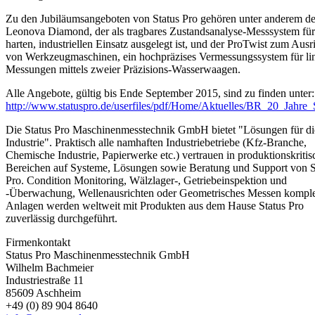
Zu den Jubiläumsangeboten von Status Pro gehören unter anderem de
Leonova Diamond, der als tragbares Zustandsanalyse-Messsystem für
harten, industriellen Einsatz ausgelegt ist, und der ProTwist zum Ausr
von Werkzeugmaschinen, ein hochpräzises Vermessungssystem für li
Messungen mittels zweier Präzisions-Wasserwaagen.
Alle Angebote, gültig bis Ende September 2015, sind zu finden unter:
http://www.statuspro.de/userfiles/pdf/Home/Aktuelles/BR_20_Jahre_S
Die Status Pro Maschinenmesstechnik GmbH bietet "Lösungen für di
Industrie". Praktisch alle namhaften Industriebetriebe (Kfz-Branche,
Chemische Industrie, Papierwerke etc.) vertrauen in produktionskriti
Bereichen auf Systeme, Lösungen sowie Beratung und Support von S
Pro. Condition Monitoring, Wälzlager-, Getriebeinspektion und
-Überwachung, Wellenausrichten oder Geometrisches Messen kompl
Anlagen werden weltweit mit Produkten aus dem Hause Status Pro
zuverlässig durchgeführt.
Firmenkontakt
Status Pro Maschinenmesstechnik GmbH
Wilhelm Bachmeier
Industriestraße 11
85609 Aschheim
+49 (0) 89 904 8640