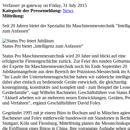
Verfasser:
pr-gateway
on
Friday, 31 July 2015
Kategorie der Pressemeldung:
News
Mitteilung:
Seit 20 Jahren bietet der Spezialist für Maschinenmesstechnik "Intelli
zum Anfassen"
Status Pro bietet „Intelligenz zum Anfassen“
Status Pro Maschinenmesstechnik wird 20 Jahre und blickt auf eine
erfolgreiche Firmengeschichte zurück. Zur Feier des runden Geburtst
der Experte für Maschinenmesstechnik noch bis Ende September 20
Jubiläumsangebote aus dem Bereich der Präzisions-Messtechnik im A
"Im Laufe der Unternehmensgeschichte haben wir zahlreiche intellige
dabei aber einfach zu bedienende Geräte entwickelt, die gleichzeitig
kostengünstig, konstruktiv und komplett sind - zum Beispiel die Leon
Gerätefamilie", sagt Wilhelm Bachmeier, Geschäftsführer von Status 
"Aktuell arbeiten wir an mehreren neuen Entwicklungen, Geräten, Pr
und Verfahren", ergänzt Geschäftsführer David Foley.
Gegründet 1995 mit je einem Büro in Bochum und in München agier
Bachmeier und Foley mittlerweile bundesweit mit Standorten in Berli
Stuttgart, Köln und Flensburg. Mittelfristig planen die Messtechnikspe
die Eröffnung eines Büros in China. Ihre vorrangige Aufgabe sehen s